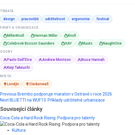
TÉMATA
design
pracoviště
udržitelnost
ergonomie
festival
FIRMY A ORGANIZACE
MillerKnoll
Herman Miller
Knoll
Colebrook Bosson Saunders
HAY
Muuto
NaughtOne
OSOBY
Paolo Dell'Elce
Andrew Morrison
Bruce Hannah
Keiji Takeuchi
MÍSTA
Londýn
Clerkenwell
Post
Previous
Brembo podporuje maraton v Ostravě v roce 2026
Next
BLUETTI na WUF13: Příklady udržitelné urbanizace
navigation
Související články
Coca-Cola a Hard Rock Rising: Podpora pro talenty
Kultura