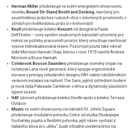
Herman Miller
představuje ve svém energickém showroomu
novinku
Bound Sit-Stand Booth and Desking
, navržený pro
soustředěnou práci bez rušivých vlivů v otevřených prostorech, v
zónách pro krátkodobou práci či v knihovnách.
Knoll
představuje kolekci
Konzert
od designéra Paola
Dell’Elceho – nový systém soukromých kanceláří vytvořený pro
měnící se potřeby pracovních prostor, který umožňuje navrhovat
vysoce individualizovaná řešení. Pozornost poutá také návrat
židle Morrison Hannah Chair, kterou v roce 1973 navrhli Andrew
Morrison a Bruce Hannah.
Colebrook Bosson Saunders
představuje oceněný stojan na
notebook Lana nové generace, který spojuje ergonomické
inovace s principy cirkulárního designu.HAY nabízí návštěvníkům
venkovní instalaci na nádvoří The Sans, jejímž ústředním bodem
je nová řada Palissade Cantilever s lehce a dynamicky působícím
typem sezení.
HAY
zároveň představuje kolekci Deville spolu s kolekcí Terraza
Outdoor.
Muuto
ve svém showroomu na náměstí St. John’s Square
představuje modulární pohovku Coltre od studia Studiopepe.
Sochařsky pojatá a flexibilní pohovka, jejíž název vychází z
italského slova pro „deku”, bude oficiálně uvedena letos na