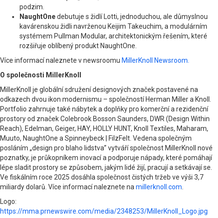
podzim.
NaughtOne
debutuje s židlí Lotti, jednoduchou, ale důmyslnou
kavárenskou židli navrženou Keijim Takeuchim, a modulárním
systémem Pullman Modular, architektonickým řešením, které
rozšiřuje oblíbený produkt NaughtOne.
Více informací naleznete v newsroomu
MillerKnoll Newsroom.
O společnosti MillerKnoll
MillerKnoll je globální sdružení designových značek postavené na
odkazech dvou ikon modernismu – společností Herman Miller a Knoll.
Portfolio zahrnuje také nábytek a doplňky pro komerční a rezidenční
prostory od značek Colebrook Bosson Saunders, DWR (Design Within
Reach), Edelman, Geiger, HAY, HOLLY HUNT, Knoll Textiles, Maharam,
Muuto, NaughtOne a Spinneybeck | FilzFelt. Vedena společným
posláním „design pro blaho lidstva” vytváří společnost MillerKnoll nové
poznatky, je průkopníkem inovací a podporuje nápady, které pomáhají
lépe sladit prostory se způsobem, jakým lidé žijí, pracují a setkávají se.
Ve fiskálním roce 2025 dosáhla společnost čistých tržeb ve výši 3,7
miliardy dolarů. Více informací naleznete na
millerknoll.com
.
Logo:
https://mma.prnewswire.com/media/2348253/MillerKnoll_Logo.jpg