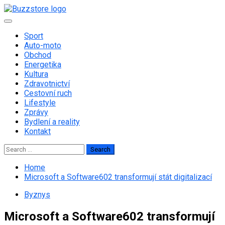
Skip
to
Primary
content
Menu
Sport
Auto-moto
Obchod
Energetika
Kultura
Zdravotnictví
Cestovní ruch
Lifestyle
Zprávy
Bydlení a reality
Kontakt
Search
for:
Home
Microsoft a Software602 transformují stát digitalizací
Byznys
Microsoft a Software602 transformují