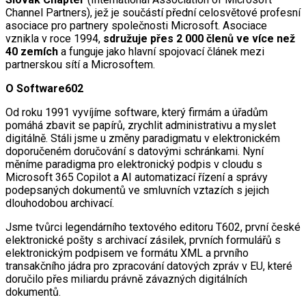
Channel Partners), jež je součástí přední celosvětové profesní
asociace pro partnery společnosti Microsoft. Asociace
vznikla v roce 1994,
sdružuje přes 2 000 členů ve více než
40 zemích
a funguje jako hlavní spojovací článek mezi
partnerskou sítí a Microsoftem.
O Software602
Od roku 1991 vyvíjíme software, který firmám a úřadům
pomáhá zbavit se papírů, zrychlit administrativu a myslet
digitálně. Stáli jsme u změny paradigmatu v elektronickém
doporučeném doručování s datovými schránkami. Nyní
měníme paradigma pro elektronický podpis v cloudu s
Microsoft 365 Copilot a AI automatizací řízení a správy
podepsaných dokumentů ve smluvních vztazích s jejich
dlouhodobou archivací.
Jsme tvůrci legendárního textového editoru T602, první české
elektronické pošty s archivací zásilek, prvních formulářů s
elektronickým podpisem ve formátu XML a prvního
transakčního jádra pro zpracování datových zpráv v EU, které
doručilo přes miliardu právně závazných digitálních
dokumentů.