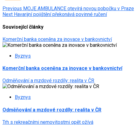
Post
Previous
MOJE AMBULANCE otevírá novou pobočku v Praze
Next
Havarijní pojištění překonává povinné ručení
navigation
Související články
Komerční banka oceněna za inovace v bankovnictví
Byznys
Komerční banka oceněna za inovace v bankovnictví
Odměňování a mzdové rozdíly: realita v ČR
Byznys
Odměňování a mzdové rozdíly: realita v ČR
Trh s rekreačními nemovitostmi opět ožívá