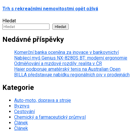
Trh s rekreačními nemovitostmi opět ožívá
Hledat
Hledat
Nedávné příspěvky
Komerční banka oceněna za inovace v bankovnictví
Nabíjecí myš Genius NX-8280S BT: moderní ergonomie
Odměňování a mzdové rozdíly: realita v ČR
Haier podporuje amatérský tenis na Australian Open
BILLA představuje nabídku regionálních piv v prodejnách
Kategorie
Auto-moto, doprava a stroje
Byznys
Cestování
Chemický a farmaceutický průmysl
Článek
Článek