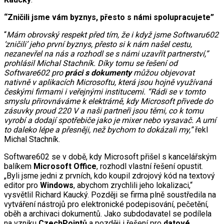
“Zničili jsme vám byznys, přesto s námi spolupracujete”
“
Mám obrovský respekt před tím, že i když jsme Softwaru602
‘zničili’ jeho první byznys, přesto si k nám našel cestu,
nezanevřel na nás a rozhodl se s námi uzavřít partnerství,”
prohlásil Michal Stachník. Díky tomu se řešení od
Software602 pro
práci s dokumenty
můžou objevovat
nativně v aplikacích Microsoftu, která jsou hojně využívaná
českými firmami i veřejnými institucemi. “Rádi se v tomto
smyslu přirovnáváme k elektrárně, kdy Microsoft přivede do
zásuvky proud 220 V a naši partneři jsou těmi, co k tomu
vyrobí a dodají spotřebiče jako je mixer nebo vysavač. A umí
to daleko lépe a přesněji, než bychom to dokázali my,”
řekl
Michal Stachník.
Software602 se v době, kdy Microsoft přišel s kancelářským
balíkem
Microsoft Office
, rozhodl vlastní řešení opustit.
„Byli jsme jedni z prvních, kdo koupil zdrojový kód na textový
editor pro
Windows
, abychom zrychlili jeho lokalizaci,“
vysvětlil Richard Kaucký. Později se firma plně soustředila na
vytváření nástrojů pro elektronické podepisování, pečetění,
oběh a archivaci dokumentů. Jako subdodavatel se podílela
na vzniku
CzechPointů
a později i řešení pro
datové