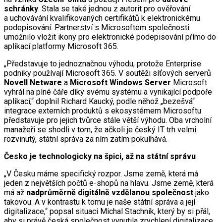
schránky
. Stala se také jednou z autorit pro ověřování
a uchovávání kvalifikovaných certifikátů k elektronickému
podepisování. Partnerství s Microsoftem společnosti
umožnilo vložit ikony pro elektronické podepisování přímo do
aplikací platformy Microsoft 365.
„Představuje to jednoznačnou výhodu, protože Enterprise
podniky používají Microsoft 365. V soutěži síťových serverů
Novell Netware
a
Microsoft Windows Server
Microsoft
vyhrál na plné čáře díky svému systému a vynikající podpoře
aplikací,“ doplnil Richard Kaucký, podle něhož „bezešvá“
integrace externích produktů s ekosystémem Microsoftu
představuje pro jejich tvůrce stále větší výhodu. Oba vrcholní
manažeři se shodli v tom, že ačkoli je český IT trh velmi
rozvinutý, státní správa za ním zatím pokulhává.
Česko je technologicky na špici, až na státní správu
„V Česku máme specifický rozpor. Jsme země, která má
jeden z největších počtů e-shopů na hlavu. Jsme země, která
má až
nadprůměrně digitálně vzdělanou společnost
jako
takovou. A v kontrastu k tomu je naše státní správa a její
digitalizace,“ popsal situaci Michal Stachník, který by si přál,
aby si právě česká společnost vynutila zrychlení digitalizace.