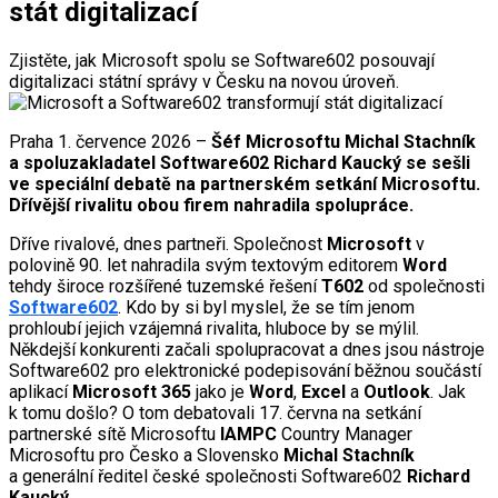
stát digitalizací
Zjistěte, jak Microsoft spolu se Software602 posouvají
digitalizaci státní správy v Česku na novou úroveň.
Praha 1. července 2026 –
Šéf Microsoftu Michal Stachník
a spoluzakladatel Software602 Richard Kaucký se sešli
ve speciální debatě na partnerském setkání Microsoftu.
Dřívější rivalitu obou firem nahradila spolupráce.
Dříve rivalové, dnes partneři. Společnost
Microsoft
v
polovině 90. let nahradila svým textovým editorem
Word
tehdy široce rozšířené tuzemské řešení
T602
od společnosti
Software602
. Kdo by si byl myslel, že se tím jenom
prohloubí jejich vzájemná rivalita, hluboce by se mýlil.
Někdejší konkurenti začali spolupracovat a dnes jsou nástroje
Software602 pro elektronické podepisování běžnou součástí
aplikací
Microsoft 365
jako je
Word
,
Excel
a
Outlook
. Jak
k tomu došlo? O tom debatovali 17. června na setkání
partnerské sítě Microsoftu
IAMPC
Country Manager
Microsoftu pro Česko a Slovensko
Michal Stachník
a generální ředitel české společnosti Software602
Richard
Kaucký
.