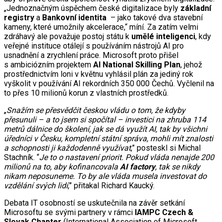
„Jednoznačným úspěchem české digitalizace byly
základní
registry
a
Bankovní identita
– jako takové dva stavební
kameny, které umožnily akcelerace,“ míní. Za zatím velmi
zdráhavý ale považuje postoj státu k
umělé inteligenci
, kdy
veřejné instituce otálejí s používáním nástrojů AI pro
usnadnění a zrychlení práce. Microsoft proto přišel
s ambiciózním projektem
AI National Skilling Plan
, jehož
prostřednictvím loni v květnu vyhlásil plán za jediný rok
vyškolit v používání AI rekordních 350 000 Čechů. Vyčlenil na
to přes 10 milionů korun z vlastních prostředků.
„
Snažím se přesvědčit českou vládu o tom, že kdyby
přesunuli – a to jsem si spočítal – investici na zhruba 114
metrů dálnice do školení, jak se dá využít AI, tak by všichni
úředníci v Česku, kompletní státní správa, mohli mít znalosti
a schopnosti ji každodenně využívat
,” posteskl si Michal
Stachník. “
Je to o nastavení priorit. Pokud vláda nenajde 200
milionů na to, aby kofinancovala
AI factory
, tak se nikdy
nikam neposuneme. To by ale vláda musela investovat do
vzdělání svých lidí
,” přitakal Richard Kaucký.
Debata IT osobností se uskutečnila na závěr setkání
Microsoftu se svými partnery v rámci
IAMPC Czech &
Slovak Chapter
(International Association of Microsoft