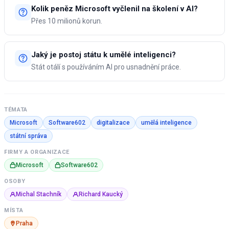
Kolik peněz Microsoft vyčlenil na školení v AI?
Přes 10 milionů korun.
Jaký je postoj státu k umělé inteligenci?
Stát otálí s používáním AI pro usnadnění práce.
TÉMATA
Microsoft
Software602
digitalizace
umělá inteligence
státní správa
FIRMY A ORGANIZACE
Microsoft
Software602
OSOBY
Michal Stachník
Richard Kaucký
MÍSTA
Praha