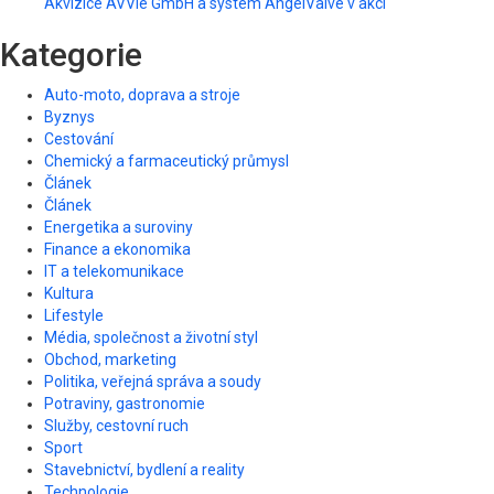
Akvizice AVVie GmbH a systém AngelValve v akci
Kategorie
Auto-moto, doprava a stroje
Byznys
Cestování
Chemický a farmaceutický průmysl
Článek
Článek
Energetika a suroviny
Finance a ekonomika
IT a telekomunikace
Kultura
Lifestyle
Média, společnost a životní styl
Obchod, marketing
Politika, veřejná správa a soudy
Potraviny, gastronomie
Služby, cestovní ruch
Sport
Stavebnictví, bydlení a reality
Technologie