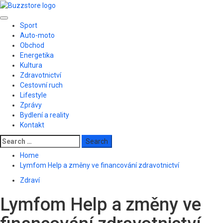
Skip
to
Primary
content
Sport
Menu
Auto-moto
Obchod
Energetika
Kultura
Zdravotnictví
Cestovní ruch
Lifestyle
Zprávy
Bydlení a reality
Kontakt
Search
for:
Home
Lymfom Help a změny ve financování zdravotnictví
Zdraví
Lymfom Help a změny ve