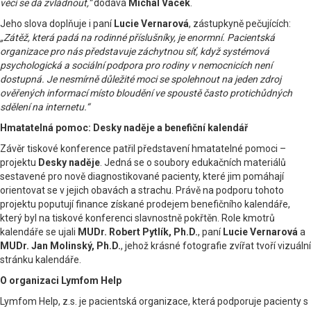
věcí se dá zvládnout,“
dodává
Michal Vacek
.
Jeho slova doplňuje i paní
Lucie Vernarová
, zástupkyně pečujících:
„Zátěž, která padá na rodinné příslušníky, je enormní. Pacientská
organizace pro nás představuje záchytnou síť, když systémová
psychologická a sociální podpora pro rodiny v nemocnicích není
dostupná. Je nesmírně důležité moci se spolehnout na jeden zdroj
ověřených informací místo bloudění ve spoustě často protichůdných
sdělení na internetu.“
Hmatatelná pomoc: Desky naděje a benefiční kalendář
Závěr tiskové konference patřil představení hmatatelné pomoci –
projektu
Desky naděje
. Jedná se o soubory edukačních materiálů
sestavené pro nově diagnostikované pacienty, které jim pomáhají
orientovat se v jejich obavách a strachu. Právě na podporu tohoto
projektu poputují finance získané prodejem benefičního kalendáře,
který byl na tiskové konferenci slavnostně pokřtěn. Role kmotrů
kalendáře se ujali
MUDr. Robert Pytlík, Ph.D.
, paní
Lucie Vernarová
a
MUDr. Jan Molinský, Ph.D.
, jehož krásné fotografie zvířat tvoří vizuální
stránku kalendáře.
O organizaci Lymfom Help
Lymfom Help, z.s. je pacientská organizace, která podporuje pacienty s