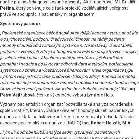
naděje pro nově diagnostikované pacienty. Akci moderoval
MUDr. Jiří
Pešina
, který se věnuje celé řadě projektů vzdělávajících veřejnost
právě ve spolupráci s pacientskými organizacemi.
Systémový paradox
„Pacientské organizace běžně doplňují chybějící kapacity státu, ať už jde
o psychosociální podporu či advokační činnost, navádějí pacienty
mnohdy bloudící zdravotnickým systémem. Nedostávají však stabilní
podporu z veřejných zdrojů a fungování závislé na projektových zdrojích
je velmi nejistá půda. Abychom mohli pacientům a jejich rodinám
pomáhat i nadále a poskytovat odborná data institucím, potřebujeme
systémovou změnu a vícezdrojové financování. Malá organizace typu
Lymfom Help je limitována především lidskými zdroji. Kumulace mnoha
rolí neumožňuje se dostatečně věnovat například souběžně fundraisingu
i krizové intervenci pacientů. Ale jedno bez druhého nefunguje,“
říká
Ing.
Petra Vejtrubová
, členka výkonného výboru Lymfom Help.
Význam pacientských organizací potvrdila také analýza poradenské
společnosti EY, která vyčíslila ekvivalent hodnoty služeb pacientských
organizací. Data na tiskové konferenci prezentoval předseda Národní
asociace pacientských organizací (NAPO)
Ing. Robert Hejzák, M.A.
„Tým EY podrobil hlubší analýze sedm vybraných pacientských
organizací a zjistil, že odvádějí práci v hodnotě 188,5 milionu Kč ročně.