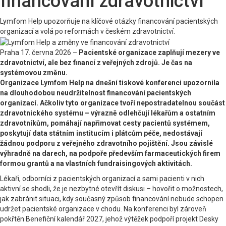
financování zdravotnictví
Lymfom Help upozorňuje na klíčové otázky financování pacientských
organizací a volá po reformách v českém zdravotnictví.
Praha 17. června 2026 –
Pacientské organizace zaplňují mezery ve
zdravotnictví, ale bez financí z veřejných zdrojů. Je čas na
systémovou změnu.
Organizace Lymfom Help na dnešní tiskové konferenci upozornila
na dlouhodobou neudržitelnost financování pacientských
organizací. Ačkoliv tyto organizace tvoří nepostradatelnou součást
zdravotnického systému – výrazně odlehčují lékařům a ostatním
zdravotníkům, pomáhají napřimovat cesty pacientů systémem,
poskytují data státním institucím i plátcům péče, nedostávají
žádnou podporu z veřejného zdravotního pojištění. Jsou závislé
výhradně na darech, na podpoře především farmaceutických firem
formou grantů a na vlastních fundraisingových aktivitách.
Lékaři, odborníci z pacientských organizací a sami pacienti v nich
aktivní se shodli, že je nezbytné otevřít diskusi – hovořit o možnostech,
jak zabránit situaci, kdy současný způsob financování nebude schopen
udržet pacientské organizace v chodu. Na konferenci byl zároveň
pokřtěn Benefiční kalendář 2027, jehož výtěžek podpoří projekt Desky