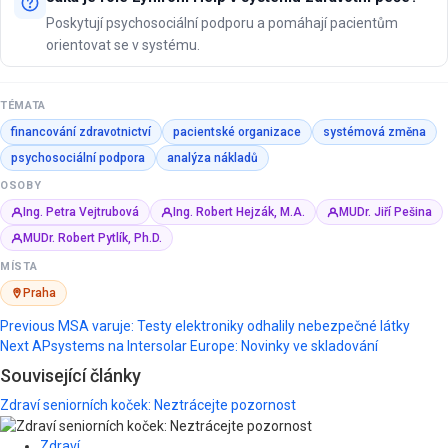
Poskytují psychosociální podporu a pomáhají pacientům
orientovat se v systému.
TÉMATA
financování zdravotnictví
pacientské organizace
systémová změna
psychosociální podpora
analýza nákladů
OSOBY
Ing. Petra Vejtrubová
Ing. Robert Hejzák, M.A.
MUDr. Jiří Pešina
MUDr. Robert Pytlík, Ph.D.
MÍSTA
Praha
Post
Previous
MSA varuje: Testy elektroniky odhalily nebezpečné látky
Next
APsystems na Intersolar Europe: Novinky ve skladování
navigation
Související články
Zdraví seniorních koček: Neztrácejte pozornost
Zdraví