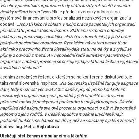
Všechny pacientské organizace tedy státu každý rok ušetří v součtu
desítky miliard korun,“
vysvětluje přední tuzemský odborník na
systémové financování a profesionalizaci neziskových organizací a
dodává:
„Jsou tři klíčové oblasti, v nichž práce pacientských organizací
přináší státu prokazatelnou úsporu. Státnímu rozpočtu odpadají
náklady na pracovníky sociálních služeb a zdravotnictví, jejichž práci
pokrývají pacientské organizace. Rychlejším návratem pacientů do
aktivního pracovního života klesají výdaje státu na dávky a zvyšují se
příjmy z odvodů z mezd. A v neposlední řadě aktivitami pacientských
organizací v oblasti prevence se snižují výdaje státu na léčbu a vyplácení
invalidních důchodů.“
Jedním z možných řešení, o kterých se na konferenci diskutovalo, je
takzvaná slovenská inspirace.
„Na Slovensku úspěšně funguje asignace
daní, tedy možnost věnovat 2 % z daně z příjmů přímo konkrétním
neziskovým organizacím, což pomáhá jejich stabilitě a zároveň je
přirozeně motivuje poskytovat pacientům tu nejlepší podporu. Člověk
například rád asignuje svá dvě procenta organizaci, o níž ví, že pomáhá
jednomu z jeho rodičů. V České republice musíme urychleně najít
podobně funkční mechanismus dříve, než se současný systém zhroutí,“
dodává
Ing. Petra Vejtrubová
.
Ulehčují přetíženým ambulancím a lékařům