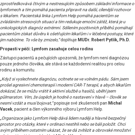
zprostředkovává čtivým a nestresujícím způsobem základní informace o
lymfomech a tím pomáhá pacienta připravit na další, cílenější rozhovor
s lékařem. Pacientská linka Lymfom Help pomáhá pacientům se
zvládáním stresových situací a tím redukuje emoční zátěž, která je u
onkologických diagnóz extrémní. Sdílením pozitivních příběhů pomáhají
pacientům získat důvěru k ošetřujícím lékařům i v léčebné postupy, které
jim nabízíme. To vše by zmizelo,“
doplňuje
MUDr. Robert Pytlík, Ph.D.
Propasti v péči: Lymfom zasahuje celou rodinu
Zástupci pacientů a pečujících upozornili, že lymfom není diagnózou
pouze jednoho člověka, ale stává se každodenní realitou pro celou
rodinu a komunitu.
„Když si vyslechnete diagnózu, ocitnete se ve volném pádu. Sám jsem
prošel agresivní chemoterapií i moderní CAR-T terapií, a abych lékařům
dokázal, že se můžu vrátit k aktivní službě u hasičů, uběhl jsem
půlmaraton. Vím, že úspěch je hodně o nastavení v hlavě – člověk se
nesmí vzdát a musí bojovat,“
popisuje své zkušenosti pan
Michal
Vacek
, pacient a člen výkonného výboru Lymfom Help.
„Organizace jako Lymfom Help dává lidem naději a hlavně bezpečný
prostor pro otázky, které v ordinaci nestihli nebo se báli položit. Chci
svým příběhem ostatním ukázat, že se dá zvítězit a obrovské množství