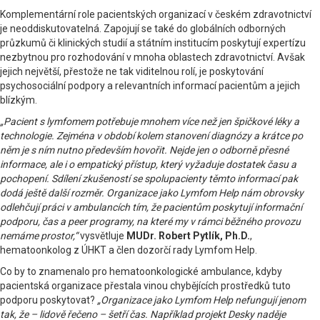
Komplementární role pacientských organizací v českém zdravotnictví
je neoddiskutovatelná. Zapojují se také do globálních odborných
průzkumů či klinických studií a státním institucím poskytují expertízu
nezbytnou pro rozhodování v mnoha oblastech zdravotnictví. Avšak
jejich největší, přestože ne tak viditelnou rolí, je poskytování
psychosociální podpory a relevantních informací pacientům a jejich
blízkým.
„Pacient s lymfomem potřebuje mnohem více než jen špičkové léky a
technologie. Zejména v období kolem stanovení diagnózy a krátce po
něm je s ním nutno především hovořit. Nejde jen o odborně přesné
informace, ale i o empatický přístup, který vyžaduje dostatek času a
pochopení. Sdílení zkušeností se spolupacienty těmto informací pak
dodá ještě další rozměr. Organizace jako Lymfom Help nám obrovsky
odlehčují práci v ambulancích tím, že pacientům poskytují informační
podporu, čas a peer programy, na které my v rámci běžného provozu
nemáme prostor,“
vysvětluje
MUDr. Robert Pytlík, Ph.D.
,
hematoonkolog z ÚHKT a člen dozorčí rady Lymfom Help.
Co by to znamenalo pro hematoonkologické ambulance, kdyby
pacientská organizace přestala vinou chybějících prostředků tuto
podporu poskytovat?
„Organizace jako Lymfom Help nefungují jenom
tak, že – lidově řečeno – šetří čas. Například projekt Desky naděje