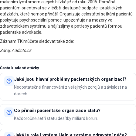
maligním lymfomem a jejich blízké již od roku 2005. Pomáhá
pacientům orientovat se v léčbě, dostupné podpoře i praktických
otázkách, které nemoc přináší. Organizuje celostátní setkání pacientů,
poskytuje psychosociální pomoc, upozorňuje na mezery ve
zdravotnickém systému a hájí zájmy a potřeby pacientů formou
pacientské advokacie.
Záznam TK můžete sledovat také zde:
Zdroj: Addicts.cz
Často kladené otázky
Jaké jsou hlavní problémy pacientských organizací?
Nedostatečné financování z veřejných zdrojů a závislost na
darech.
Co přináší pacientské organizace státu?
Každoročně šetří státu desítky miliard korun.
Jaká je role Lymfom Help v systému zdravotní péče?