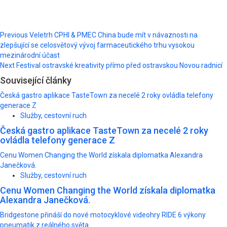
Post
Previous
Veletrh CPHI & PMEC China bude mít v návaznosti na
zlepšující se celosvětový vývoj farmaceutického trhu vysokou
navigation
mezinárodní účast
Next
Festival ostravské kreativity přímo před ostravskou Novou radnicí
Související články
Česká gastro aplikace TasteTown za necelé 2 roky ovládla telefony
generace Z
Služby, cestovní ruch
Česká gastro aplikace TasteTown za necelé 2 roky
ovládla telefony generace Z
Cenu Women Changing the World získala diplomatka Alexandra
Janečková.
Služby, cestovní ruch
Cenu Women Changing the World získala diplomatka
Alexandra Janečková.
Bridgestone přináší do nové motocyklové videohry RIDE 6 výkony
pneumatik z reálného světa