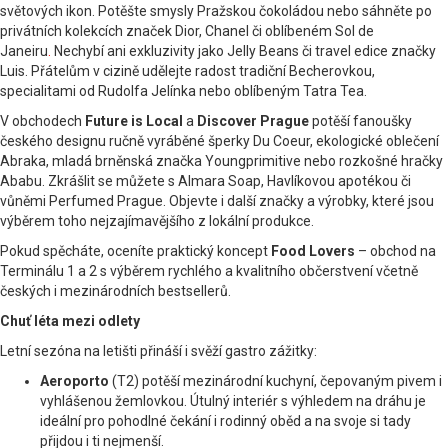
světových ikon. Potěšte smysly Pražskou čokoládou nebo sáhněte po
privátních kolekcích značek Dior, Chanel či oblíbeném Sol de
Janeiru
.
Nechybí ani exkluzivity jako Jelly Beans či travel edice značky
Luis. Přátelům v cizině udělejte radost tradiční Becherovkou,
specialitami od Rudolfa Jelínka nebo oblíbeným Tatra Tea.
V obchodech
Future is Local
a
Discover Prague
potěší fanoušky
českého designu ručně vyráběné šperky Du Coeur, ekologické oblečení
Abraka, mladá brněnská značka Youngprimitive nebo rozkošné hračky
Ababu. Zkrášlit se můžete s Almara Soap, Havlíkovou apotékou či
vůněmi Perfumed Prague. Objevte i další značky a výrobky, které jsou
výběrem toho nejzajímavějšího z lokální produkce.
Pokud spěcháte, oceníte praktický koncept
Food Lovers
– obchod na
Terminálu 1 a 2 s výběrem rychlého a kvalitního občerstvení včetně
českých i mezinárodních bestsellerů.
Chuť léta mezi odlety
Letní sezóna na letišti přináší i svěží gastro zážitky:
Aeroporto
(T2) potěší mezinárodní kuchyní, čepovaným pivem i
vyhlášenou žemlovkou. Útulný interiér s výhledem na dráhu je
ideální pro pohodlné čekání i rodinný oběd a na svoje si tady
přijdou i ti nejmenší.