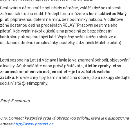
Cestování s dětmi může být někdy náročné, zvlášť když se ratolesti
začnou tak trochu nudit. Předejít tomu můžete s
herní aktivitou Malý
pilot
, připravenou dětem na míru, bez podmínky nákupu. V odletové
zóně dostanou děti na prodejnách RELAY “Pracovní sešit malého
pilota”, kde vyplní několik úkolů a na prodejně za bezpečnostní
kontrolou pak najdou tajný kód. Vyplněný sešit ukážou obsluze a
dostanou odměnu (omalovánky, pastelky, odznáček Malého pilota).
Letní sezóna na Letišti Václava Havla je ve znamení pohodlí, objevování
a kvality. Ať už odlétáte nebo právě přistáváte
, #letímzprahy letos
znamená mnohem víc než jen odlet – je to začátek vašeho
zážitku.
Pro všechny tipy, kam na letišti na dobré jídlo a nákupy sledujte
sociální sítě @letimzprahy.
Zdroj: E-centrum
ČTK Connect ke zprávě vydává obrazovou přílohu, která je k dispozici na
adrese
http://www.protext.cz
.