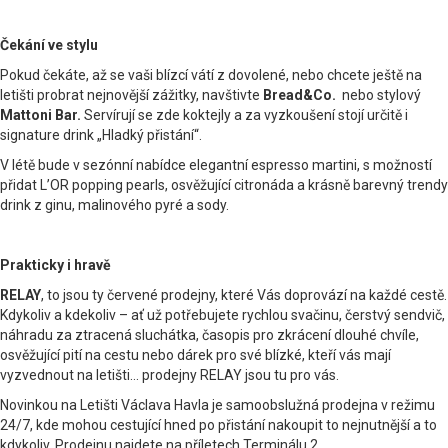
Čekání ve stylu
Pokud čekáte, až se vaši blízcí vátí z dovolené, nebo chcete ještě na
letišti probrat nejnovější zážitky, navštivte
Bread&Co.
nebo stylový
Mattoni Bar.
Servírují se zde koktejly a za vyzkoušení stojí určitě i
signature drink „Hladký přistání“.
V létě bude v sezónní nabídce elegantní espresso martini, s možností
přidat L’OR popping pearls, osvěžující citronáda a krásně barevný trendy
drink z ginu, malinového pyré a sody.
Prakticky i hravě
RELAY
, to jsou ty červené prodejny, které Vás doprovází na každé cestě.
Kdykoliv a kdekoliv – ať už potřebujete rychlou svačinu, čerstvý sendvič,
náhradu za ztracená sluchátka, časopis pro zkrácení dlouhé chvíle,
osvěžující pití na cestu nebo dárek pro své blízké, kteří vás mají
vyzvednout na letišti… prodejny RELAY
jsou tu pro vás.
Novinkou na Letišti Václava Havla je samoobslužná prodejna v režimu
24/7, kde mohou cestující hned po přistání nakoupit to nejnutnější a to
kdykoliv. Prodejnu najdete na příletech Terminálu 2.