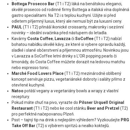
Bottega Prosecco Bar
(T1 i T2) láká na benátskou eleganci,
skvělé prosecco od rodinné firmy Bottega a italská vína doplněná
gastro specialitami. Na T2 i s teplou kuchyní. Užijte si před
odletem příjemný luxus, který ale nemusí být za luxusní ceny.
PAUL
(T1 i T2) přináší ikonické croissanty, makronky i sezónní
novinky – ideální svačinka před nástupem do letadla.
Kavárny
Costa Coffee
,
Lavazza
či
SoCoffee
(T1 i T2) nabízí
bohatou nabídku skvělé kávy, ze které si vybere opravdu každý,
sladké i slané občerstvení a příjemnou atmosféru. Novinkou jsou
v Lavazza a SoCoffee letní drinky s L’OR popping pearls či
limonády, do Costa Coffee můžete dorazit na ledovou matchu
nebo espresso tonic.
Marché Food Lovers Place
(T1 i T2) mezinárodně oblíbený
koncept servíruje pizzu, vegetariánské dobroty i saláty přímo z
otevřené kuchyně.
Natoo
potěší vegany a vegetariány bowls a wrapy z vlastní
receptury.
Pokud máte chuť na pivo, vyrazte do
Pilsner Urquell Original
Restaurant
(T1 i T2) nebo ke cool stánku
Beer and Pretzel
(T2)
pro perfektně načepovanou Plzeň.
Psst – tajný tip na drink s nejlepším výhledem? Vyzkoušejte
PRG
Take Off Bar
(T2) s výběrem spritzů a nealko koktejlů.