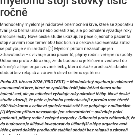
myelomu stojí stovky tisíc
ročně
Mnohočetný myelom je nádorové onemocnění krve, které se zpočátku
tváří jako běžná únava nebo bolesti zad, ale po odhalení vyžaduje roky
náročné léčby. Nové české studie ukazují, že péče o jednoho pacienta
stojí v prvním roce téměř 600 tisíc korun a celková společenská zátěž
se pohybuje v miliardách. [1] Myelom přitom nezasahuje jen
zdravotnictví – ovlivňuje práci pacientů, příjmy rodin i veřejné rozpočty.
Odborníci proto zdůrazňují, že do budoucna je klíčové investovat do
účinnější a lépe organizované léčby, která dokáže prodloužit stabilní
období bez relapsů a zároveň ulevit celému systému.
Praha 30. března 2026 (PROTEXT) – Mnohočetný myelom je nádorové
onemocnění krve, které se zpočátku tváří jako běžná únava nebo
bolesti zad, ale po odhalení vyžaduje roky náročné léčby. Nové české
studie ukazují, že péče o jednoho pacienta stojí v prvním roce téměř
600 tisíc korun a celková společenská zátěž se pohybuje v miliardách.
[1] Myelom přitom nezasahuje jen zdravotnictví – ovlivňuje práci
pacientů, příjmy rodin i veřejné rozpočty. Odborníci proto zdůrazňují, že
do budoucna je klíčové investovat do účinnější a lépe organizované
léčby, která dokáže prodloužit stabilní období bez relapsů a zároveň