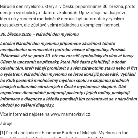
Národní den myelomu, který si v Česku připomínáme 30. března, proto
není jen symbolickým datem v kalendáři. Upozorňuje na diagnózu,
která díky moderní medicíně už nemusí být automaticky rychlým
rozsudkem, ale zůstává velmi nákladnou a komplexní nemocí.
30. března 2026 – Národní den myelomu
Letošní Národní den myelomu připomene závažnost tohoto
nenápadného onemocnění i potřebu včasné diagnostiky. Pražská
Žižkovská věž se proto 30. března rozzáří symbolicky do vínové barvy.
Cílem je upozornit na příznaky, které lidé často přehlížejí, a dodat
odvahu těm, kteří váhají promluvit o svém zdravotním stavu nebo si říct
o vyšetření. Národní den myelomu se letos koná již podeváté. Vyhlásil
ho Klub pacientů mnohočetný myelom spolu se skupinou předních
českých odborníků sdružených v České myelomové skupině. Obě
organizace dlouhodobě podporují pacienty i jejich rodiny, poskytují
informace o diagnóze a léčběa pomáhají jim zorientovat se v náročném
období po sdělení diagnózy.
Více informací najdete na www.mamtovkrvi.cz.
Zdroje:
[1] Direct and Indirect Economic Burden of Multiple Myeloma in the