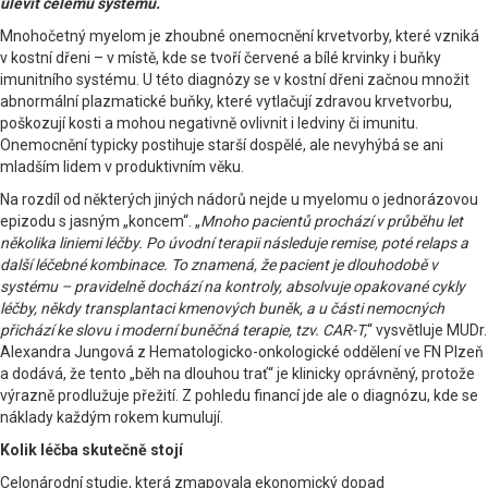
ulevit celému systému.
Mnohočetný myelom je zhoubné onemocnění krvetvorby, které vzniká
v kostní dřeni – v místě, kde se tvoří červené a bílé krvinky i buňky
imunitního systému. U této diagnózy se v kostní dřeni začnou množit
abnormální plazmatické buňky, které vytlačují zdravou krvetvorbu,
poškozují kosti a mohou negativně ovlivnit i ledviny či imunitu.
Onemocnění typicky postihuje starší dospělé, ale nevyhýbá se ani
mladším lidem v produktivním věku.
Na rozdíl od některých jiných nádorů nejde u myelomu o jednorázovou
epizodu s jasným „koncem“. „
Mnoho pacientů prochází v průběhu let
několika liniemi léčby. Po úvodní terapii následuje remise, poté relaps a
další léčebné kombinace. To znamená, že pacient je dlouhodobě v
systému – pravidelně dochází na kontroly, absolvuje opakované cykly
léčby, někdy transplantaci kmenových buněk, a u části nemocných
přichází ke slovu i moderní buněčná terapie, tzv. CAR-T,
“ vysvětluje MUDr.
Alexandra Jungová z Hematologicko-onkologické oddělení ve FN Plzeň
a dodává, že tento „běh na dlouhou trať“ je klinicky oprávněný, protože
výrazně prodlužuje přežití. Z pohledu financí jde ale o diagnózu, kde se
náklady každým rokem kumulují.
Kolik léčba skutečně stojí
Celonárodní studie, která zmapovala ekonomický dopad