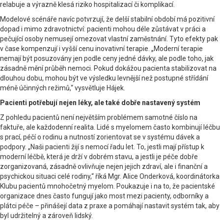
relabuje a výrazně klesá riziko hospitalizací či komplikací.
Modelové scénáře navíc potvrzují, že delší stabilní období má pozitivní
dopad i mimo zdravotnictví: pacienti mohou déle zůstávat v práci a
pečující osoby nemusejí omezovat vlastní zaměstnání. Tyto efekty pak
v čase kompenzují i vyšší cenu inovativní terapie. „Moderní terapie
nemají být posuzovány jen podle ceny jedné dávky, ale podle toho, jak
zásadně mění průběh nemoci. Pokud dokážou pacienta stabilizovat na
dlouhou dobu, mohou být ve výsledku levnější než postupné střídání
méně účinných režimů,“ vysvětluje Hájek.
Pacienti potřebují nejen léky, ale také dobře nastavený systém
Z pohledu pacientů není největším problémem samotné číslo na
faktuře, ale každodenní realita. Lidé s myelomem často kombinují léčbu
s prací, péčí o rodinu a nutností zorientovat se v systému dávek a
podpory. „Naši pacienti žijí s nemocí řadu let. To, jestli mají přístup k
moderní léčbě, která je drží v dobrém stavu, a jestli je péče dobře
zorganizovaná, zásadně ovlivňuje nejen jejich zdraví, ale i finanční a
psychickou situaci celé rodiny,“ říká Mgr. Alice Onderková, koordinátorka
Klubu pacientů mnohočetný myelom. Poukazuje i na to, že pacientské
organizace dnes často fungují jako most mezi pacienty, odborníky a
plátci péče – přinášejí data z praxe a pomáhají nastavit systém tak, aby
byl udržitelný a zároveň lidský.