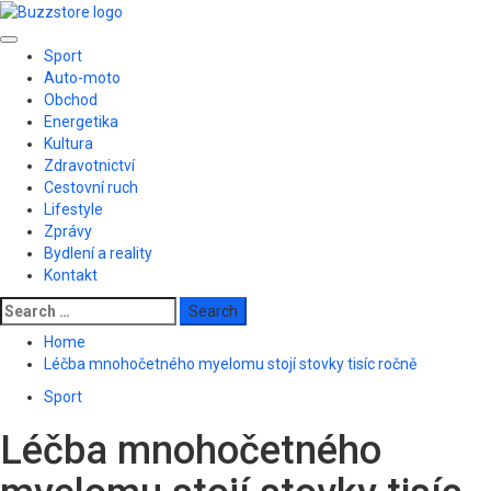
Skip
to
Primary
content
Sport
Menu
Auto-moto
Obchod
Energetika
Kultura
Zdravotnictví
Cestovní ruch
Lifestyle
Zprávy
Bydlení a reality
Kontakt
Search
for:
Home
Léčba mnohočetného myelomu stojí stovky tisíc ročně
Sport
Léčba mnohočetného