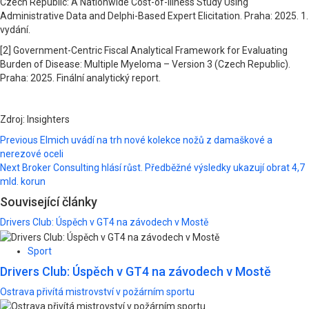
Czech Republic: A Nationwide Cost-of-Illness Study Using
Administrative Data and Delphi-Based Expert Elicitation. Praha: 2025. 1.
vydání.
[2] Government-Centric Fiscal Analytical Framework for Evaluating
Burden of Disease: Multiple Myeloma – Version 3 (Czech Republic).
Praha: 2025. Finální analytický report.
Zdroj: Insighters
Post
Previous
Elmich uvádí na trh nové kolekce nožů z damaškové a
nerezové oceli
navigation
Next
Broker Consulting hlásí růst. Předběžné výsledky ukazují obrat 4,7
mld. korun
Související články
Drivers Club: Úspěch v GT4 na závodech v Mostě
Sport
Drivers Club: Úspěch v GT4 na závodech v Mostě
Ostrava přivítá mistrovství v požárním sportu