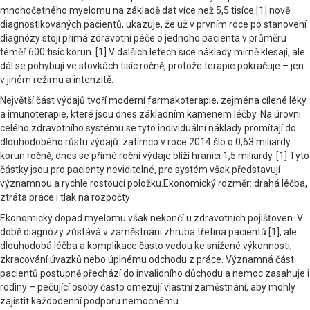
mnohočetného myelomu na základě dat více než 5,5 tisíce [1] nově
diagnostikovaných pacientů, ukazuje, že už v prvním roce po stanovení
diagnózy stojí přímá zdravotní péče o jednoho pacienta v průměru
téměř 600 tisíc korun. [1] V dalších letech sice náklady mírně klesají, ale
dál se pohybují ve stovkách tisíc ročně, protože terapie pokračuje – jen
v jiném režimu a intenzitě.
Největší část výdajů tvoří moderní farmakoterapie, zejména cílené léky
a imunoterapie, které jsou dnes základním kamenem léčby. Na úrovni
celého zdravotního systému se tyto individuální náklady promítají do
dlouhodobého růstu výdajů: zatímco v roce 2014 šlo o 0,63 miliardy
korun ročně, dnes se přímé roční výdaje blíží hranici 1,5 miliardy. [1] Tyto
částky jsou pro pacienty neviditelné, pro systém však představují
významnou a rychle rostoucí položku.Ekonomický rozměr: drahá léčba,
ztráta práce i tlak na rozpočty
Ekonomický dopad myelomu však nekončí u zdravotních pojišťoven. V
době diagnózy zůstává v zaměstnání zhruba třetina pacientů [1], ale
dlouhodobá léčba a komplikace často vedou ke snížené výkonnosti,
zkracování úvazků nebo úplnému odchodu z práce. Významná část
pacientů postupně přechází do invalidního důchodu a nemoc zasahuje i
rodiny – pečující osoby často omezují vlastní zaměstnání, aby mohly
zajistit každodenní podporu nemocnému.