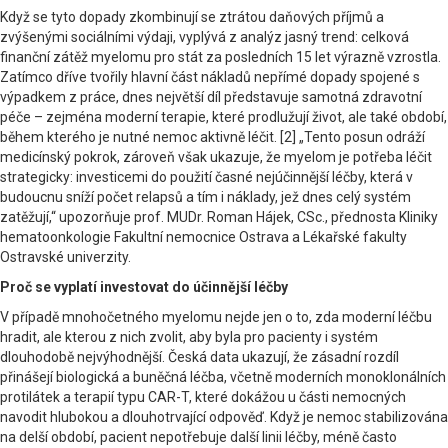
Když se tyto dopady zkombinují se ztrátou daňových příjmů a
zvýšenými sociálními výdaji, vyplývá z analýz jasný trend: celková
finanční zátěž myelomu pro stát za posledních 15 let výrazně vzrostla.
Zatímco dříve tvořily hlavní část nákladů nepřímé dopady spojené s
výpadkem z práce, dnes největší díl představuje samotná zdravotní
péče – zejména moderní terapie, které prodlužují život, ale také období,
během kterého je nutné nemoc aktivně léčit. [2] „Tento posun odráží
medicínský pokrok, zároveň však ukazuje, že myelom je potřeba léčit
strategicky: investicemi do použití časné nejúčinnější léčby, která v
budoucnu sníží počet relapsů a tím i náklady, jež dnes celý systém
zatěžují,“ upozorňuje prof. MUDr. Roman Hájek, CSc., přednosta Kliniky
hematoonkologie Fakultní nemocnice Ostrava a Lékařské fakulty
Ostravské univerzity.
Proč se vyplatí investovat do účinnější léčby
V případě mnohočetného myelomu nejde jen o to, zda moderní léčbu
hradit, ale kterou z nich zvolit, aby byla pro pacienty i systém
dlouhodobě nejvýhodnější. Česká data ukazují, že zásadní rozdíl
přinášejí biologická a buněčná léčba, včetně moderních monoklonálních
protilátek a terapií typu CAR-T, které dokážou u části nemocných
navodit hlubokou a dlouhotrvající odpověď. Když je nemoc stabilizována
na delší období, pacient nepotřebuje další linii léčby, méně často