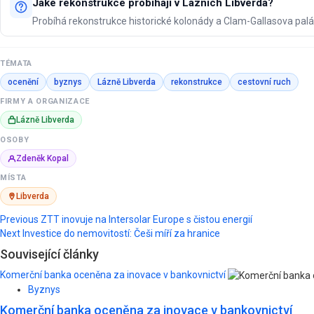
Jaké rekonstrukce probíhají v Lázních Libverda?
Probíhá rekonstrukce historické kolonády a Clam-Gallasova palá
TÉMATA
ocenění
byznys
Lázně Libverda
rekonstrukce
cestovní ruch
FIRMY A ORGANIZACE
Lázně Libverda
OSOBY
Zdeněk Kopal
MÍSTA
Libverda
Post
Previous
ZTT inovuje na Intersolar Europe s čistou energií
Next
Investice do nemovitostí: Češi míří za hranice
navigation
Související články
Komerční banka oceněna za inovace v bankovnictví
Byznys
Komerční banka oceněna za inovace v bankovnictví