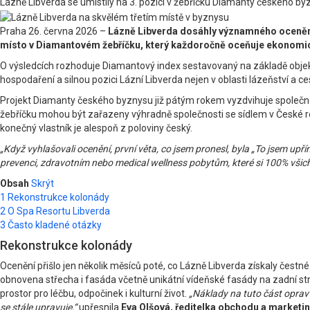
Lázně Libverda se umístily na 3. pozici v žebříčku Diamanty českého b
Praha 26. června 2026 –
Lázně Libverda dosáhly významného ocenění 
místo v Diamantovém žebříčku, který každoročně oceňuje ekonomicky
O výsledcích rozhoduje Diamantový index sestavovaný na základě objekti
hospodaření a silnou pozici Lázní Libverda nejen v oblasti lázeňství a c
Projekt Diamanty českého byznysu již pátým rokem vyzdvihuje společnos
žebříčku mohou být zařazeny výhradně společnosti se sídlem v České repu
konečný vlastník je alespoň z poloviny český.
„Když vyhlašovali ocenění, první věta, co jsem pronesl, byla „To jsem up
prevenci, zdravotním nebo medical wellness pobytům, které si 100% všichn
Obsah
Skrýt
1
Rekonstrukce kolonády
2
O Spa Resortu Libverda
3
Často kladené otázky
Rekonstrukce kolonády
Ocenění přišlo jen několik měsíců poté, co Lázně Libverda získaly čestn
obnovena střecha i fasáda včetně unikátní vídeňské fasády na zadní str
prostor pro léčbu, odpočinek i kulturní život.
„Náklady na tuto část oprav 
se stále upravuje,“
upřesnila
Eva Olšová, ředitelka obchodu a marketi