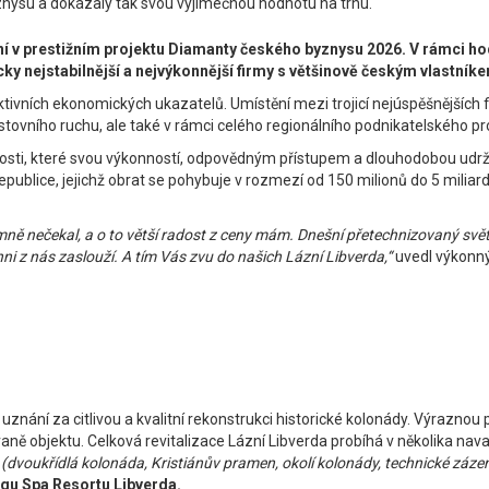
yznysu a dokázaly tak svou výjimečnou hodnotu na trhu.
v prestižním projektu Diamanty českého byznysu 2026. V rámci hod
 nejstabilnější a nejvýkonnější firmy s většinově českým vlastník
vních ekonomických ukazatelů. Umístění mezi trojicí nejúspěšnějších fi
estovního ruchu, ale také v rámci celého regionálního podnikatelského pr
ti, které svou výkonností, odpovědným přístupem a dlouhodobou udržite
blice, jejichž obrat se pohybuje v rozmezí od 150 milionů do 5 miliard k
římně nečekal, a o to větší radost z ceny mám. Dnešní přetechnizovaný sv
i z nás zaslouží. A tím Vás zvu do našich Lázní Libverda,“
uvedl výkonný
é uznání za citlivou a kvalitní rekonstrukci historické kolonády. Výrazn
aně objektu. Celková revitalizace Lázní Libverda probíhá v několika nav
(dvoukřídlá kolonáda, Kristiánův pramen, okolí kolonády, technické zázemí
ngu Spa Resortu Libverda.