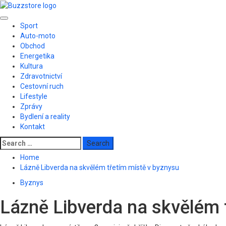
Skip
to
Primary
content
Sport
Menu
Auto-moto
Obchod
Energetika
Kultura
Zdravotnictví
Cestovní ruch
Lifestyle
Zprávy
Bydlení a reality
Kontakt
Search
for:
Home
Lázně Libverda na skvělém třetím místě v byznysu
Byznys
Lázně Libverda na skvělém 