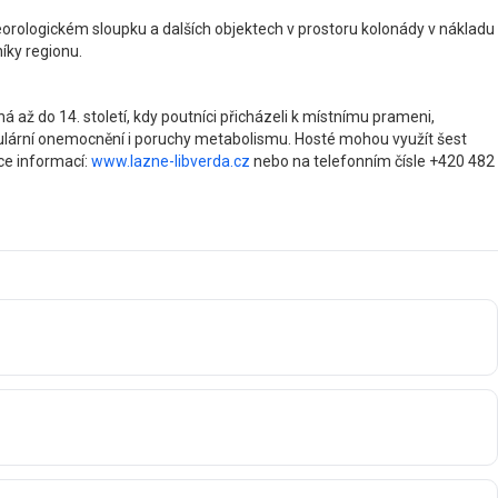
eorologickém sloupku a dalších objektech v prostoru kolonády v nákladu
íky regionu.
 až do 14. století, kdy poutníci přicházeli k místnímu prameni,
kulární onemocnění i poruchy metabolismu. Hosté mohou využít šest
íce informací:
www.lazne-libverda.cz
nebo na telefonním čísle +420 482