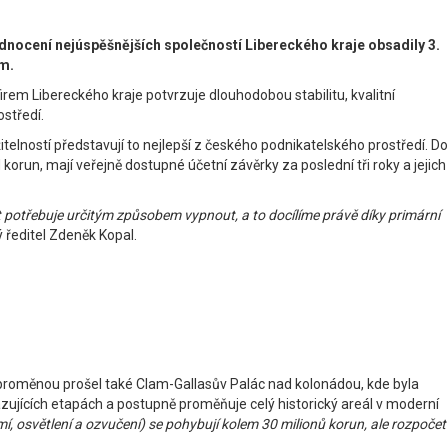
nocení nejúspěšnějších společností Libereckého kraje obsadily 3.
em.
rem Libereckého kraje potvrzuje dlouhodobou stabilitu, kvalitní
ostředí.
lností představují to nejlepší z českého podnikatelského prostředí. Do
orun, mají veřejně dostupné účetní závěrky za poslední tři roky a jejich
ět potřebuje určitým způsobem vypnout, a to docílíme právě díky primární
 ředitel Zdeněk Kopal.
ou proměnou prošel také Clam-Gallasův Palác nad kolonádou, kde byla
azujících etapách a postupně proměňuje celý historický areál v moderní
, osvětlení a ozvučení) se pohybují kolem 30 milionů korun, ale rozpočet