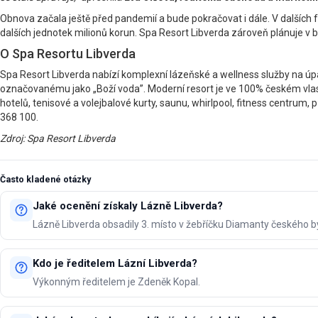
Obnova začala ještě před pandemií a bude pokračovat i dále. V dalších
dalších jednotek milionů korun. Spa Resort Libverda zároveň plánuje v b
O Spa Resortu Libverda
Spa Resort Libverda nabízí komplexní lázeňské a wellness služby na úpat
označovanému jako „Boží voda”. Moderní resort je ve 100% českém vlas
hotelů, tenisové a volejbalové kurty, saunu, whirlpool, fitness centrum,
368 100.
Zdroj: Spa Resort Libverda
Často kladené otázky
Jaké ocenění získaly Lázně Libverda?
Lázně Libverda obsadily 3. místo v žebříčku Diamanty českého 
Kdo je ředitelem Lázní Libverda?
Výkonným ředitelem je Zdeněk Kopal.