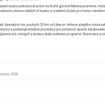
 fázích budou pokračovat práce na druhé glorietě Mariina pramene, met
udoucnu obnovu dalších tří budov a rozšíření služeb pro hosty i návštěvn
í Jizerských hor, pouhých 25 km od Liberce. Historie zdejšího místa sahá
tnictví a poskytuje léčebné procedury pro pohybový aparát, kardiovas
 půjčovnu kol, minigolf a širokou škálu wellness programů. Rezervace a v
byznysu 2026.