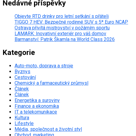
Nedávné příspěvky
Objevte RTD drinky pro letní setkání s přáteli
TIGGO 7 HEV: Bezpečné rodinné SUV s 5* Euro NCAP
Ostrava přivítá mistrovství v požárním sportu
LAMARK: Inovativní exteriér pro váš domov
Barmanství: Patrik Škamla na World Class 2026
Kategorie
Auto-moto, doprava a stroje
Byznys
Cestování
Chemický a farmaceutický průmysl
Článek
Článek
Energetika a suroviny
Finance a ekonomika
IT a telekomunikace
Kultura
Lifestyle
Média, společnost a životní styl
Obchod, marketing