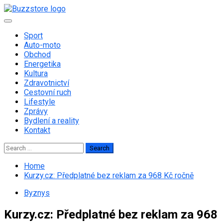
Skip
to
Primary
content
Menu
Sport
Auto-moto
Obchod
Energetika
Kultura
Zdravotnictví
Cestovní ruch
Lifestyle
Zprávy
Bydlení a reality
Kontakt
Search
for:
Home
Kurzy.cz: Předplatné bez reklam za 968 Kč ročně
Byznys
Kurzy.cz: Předplatné bez reklam za 968