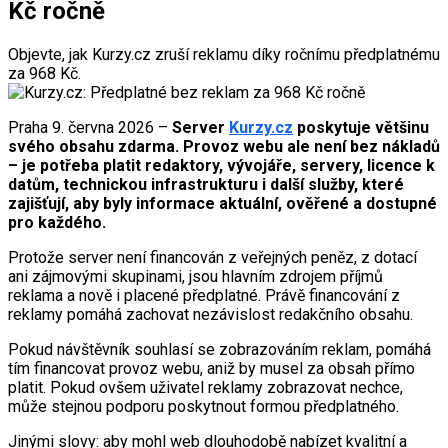
Kč ročně
Objevte, jak Kurzy.cz zruší reklamu díky ročnímu předplatnému
za 968 Kč.
Praha 9. června 2026 –
Server
Kurzy.cz
poskytuje většinu
svého obsahu zdarma. Provoz webu ale není bez nákladů
– je potřeba platit redaktory, vývojáře, servery, licence k
datům, technickou infrastrukturu i další služby, které
zajišťují, aby byly informace aktuální, ověřené a dostupné
pro každého.
Protože server není financován z veřejných peněz, z dotací
ani zájmovými skupinami, jsou hlavním zdrojem příjmů
reklama a nově i placené předplatné. Právě financování z
reklamy pomáhá zachovat nezávislost redakčního obsahu.
Pokud návštěvník souhlasí se zobrazováním reklam, pomáhá
tím financovat provoz webu, aniž by musel za obsah přímo
platit. Pokud ovšem uživatel reklamy zobrazovat nechce,
může stejnou podporu poskytnout formou předplatného.
Jinými slovy: aby mohl web dlouhodobě nabízet kvalitní a