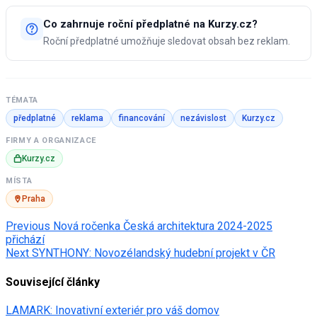
Co zahrnuje roční předplatné na Kurzy.cz?
Roční předplatné umožňuje sledovat obsah bez reklam.
TÉMATA
předplatné
reklama
financování
nezávislost
Kurzy.cz
FIRMY A ORGANIZACE
Kurzy.cz
MÍSTA
Praha
Post
Previous
Nová ročenka Česká architektura 2024-2025
přichází
navigation
Next
SYNTHONY: Novozélandský hudební projekt v ČR
Související články
LAMARK: Inovativní exteriér pro váš domov