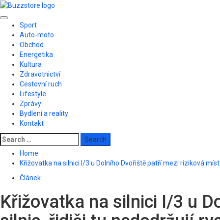
Skip
to
Primary
content
Sport
Menu
Auto-moto
Obchod
Energetika
Kultura
Zdravotnictví
Cestovní ruch
Lifestyle
Zprávy
Bydlení a reality
Kontakt
Search
for:
Home
Křižovatka na silnici I/3 u Dolního Dvořiště patří mezi riziková místa
Článek
Křižovatka na silnici I/3 u 