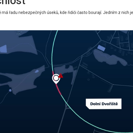
chlost
ště má řadu nebezpečných úseků, kde řidiči často bourají. Jedním z nich