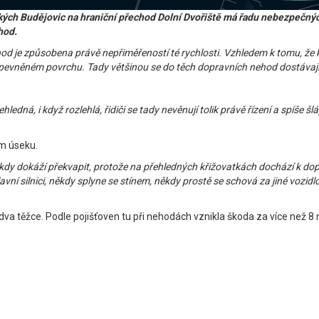
kých Budějovic na hraniční přechod Dolní Dvořiště má řadu nebezpečných
hod.
d je způsobena právě nepřiměřeností té rychlosti. Vzhledem k tomu, že kři
evněném povrchu. Tady většinou se do těch dopravních nehod dostávají ml
ledná, i když rozlehlá, řidiči se tady nevěnují tolik právě řízení a spíše 
m úseku.
kdy dokáží překvapit, protože na přehledných křižovatkách dochází k dop
o hlavní silnici, někdy splyne se stínem, někdy prostě se schová za jiné voz
dva těžce. Podle pojišťoven tu při nehodách vznikla škoda za více než 8 