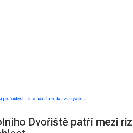
 jihočeských silnic, řidiči tu nedodržují rychlost
Dolního Dvořiště patří mezi r