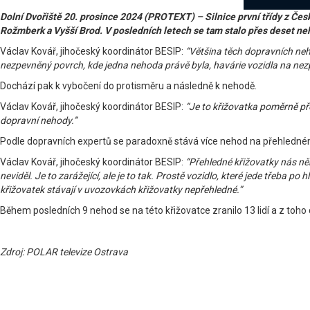
Dolní Dvořiště 20. prosince 2024 (PROTEXT) – Silnice první třídy z Čes
Rožmberk a Vyšší Brod. V posledních letech se tam stalo přes deset ne
Václav Kovář, jihočeský koordinátor BESIP:
“Většina těch dopravních neho
nezpevněný povrch, kde jedna nehoda právě byla, havárie vozidla na nezp
Dochází pak k vybočení do protisměru a následně k nehodě.
Václav Kovář, jihočeský koordinátor BESIP:
“Je to křižovatka poměrně přeh
dopravní nehody.”
Podle dopravních expertů se paradoxně stává více nehod na přehledné
Václav Kovář, jihočeský koordinátor BESIP:
“Přehledné křižovatky nás ně
neviděl. Je to zarážející, ale je to tak. Prostě vozidlo, které jede třeba p
křižovatek stávají v uvozovkách křižovatky nepřehledné.”
Během posledních 9 nehod se na této křižovatce zranilo 13 lidí a z toho 
Zdroj: POLAR televize Ostrava