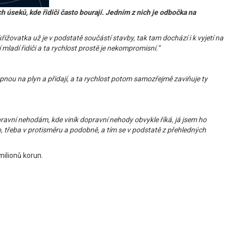
 úseků, kde řidiči často bourají. Jedním z nich je odbočka na
žovatka už je v podstatě součástí stavby, tak tam dochází i k vyjetí na
adí řidiči a ta rychlost prostě je nekompromisní.”
šlápnou na plyn a přidají, a ta rychlost potom samozřejmě zaviňuje ty
ravní nehodám, kde viník dopravní nehody obvykle říká, já jsem ho
idlo, třeba v protisměru a podobně, a tím se v podstatě z přehledných
milionů korun.