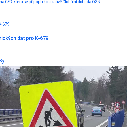
a CFD, která se připojila k iniciativě Globální dohoda OSN
K-679
ických dat pro K-679
By