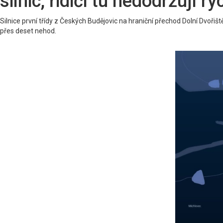
silnic, řidiči tu nedodržují ry
Silnice první třídy z Českých Budějovic na hraniční přechod Dolní Dvoři
přes deset nehod.