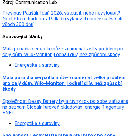
Zdroj: Communication Lab
Post
Previous
Paušální daň 2026: vstoupit, nebo nevstoupit?
Next
Strom Radosti v Palladiu vykouzlil úsměv na tvářích
navigation
všech 300 dětí
Související články
Malá porucha čerpadla může znamenat velký problém pro
celý dům. Wilo-Monitor ji odhalí dřív, než způsobí škody
Energetika a suroviny
Malá porucha čerpadla může znamenat velký problém
pro celý dům. Wilo-Monitor ji odhalí dřív, než způsobí
škody
Společnost Desay Battery byla čtvrtý rok po sobě zařazena
na seznam Globální úroveň skladování energie 1 agentury
BNEF
Energetika a suroviny
Společnost Desay Battery byla čtvrtý rok po sobě