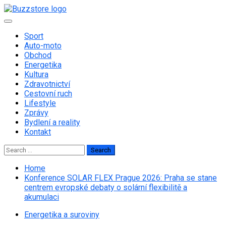
Skip
to
Primary
content
Menu
Sport
Auto-moto
Obchod
Energetika
Kultura
Zdravotnictví
Cestovní ruch
Lifestyle
Zprávy
Bydlení a reality
Kontakt
Search
for:
Home
Konference SOLAR FLEX Prague 2026: Praha se stane
centrem evropské debaty o solární flexibilitě a
akumulaci
Energetika a suroviny