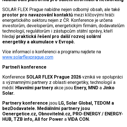
SOLAR FLEX Prague nabídne nejen odborný obsah, ale také
prostor pro navazování kontaktů
mezi klíčovými hráči
energetického sektoru nejen z ČR. Konference je určena
investorům, developerům, energetickým firmám, dodavatelům
technologií, regulátorům i zástupcům státní správy, kteří
hledají
praktická řešení pro další rozvoj solární
energetiky a akumulace v Evropě.
Více informací o konferenci a programu najdete na
www.solarflexprague.com
Partneři konference
Konference
SOLAR FLEX Prague 2026
vzniká ve spolupráci
s významnými partnery z oblasti energetiky, technologií a
médií.
Hlavními partnery
akce jsou
Enery, MND
a
Jinko
Solar.
Partnery konference
jsou
LG, Solar Global, TEDOM a
bezDodavatele. Mediálními partnery jsou
Oenergetice.cz, Obnovitelně.cz, PRO-ENERGY / ENERGY-
HUB, TZB info, All for Power
a
VIDA CON.