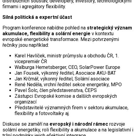
distribučních soustav, developery, investory, technologickými
firmami i agregátory flexibility.
Silná politická a expertní účast
Program konference nabídne pohled na
strategický význam
akumulace, flexibility a solární energie
v kontextu
evropské energetické transformace. Mezi potvrzenými
řečníky jsou například:
Karel Havlíček, ministr průmyslu a obchodu ČR, 1.
vicepremiér ČR
Walburga Hemetsberger, CEO, SolarPower Europe
Jan Fousek, výkonný ředitel, Asociace AKU-BAT
Jan Krčmář, výkonný ředitel, Solární asociace
René Neděla, vrchní ředitel sekce energetiky, MPO
Pavel Šolc, člen představenstva, ČEPS
Zástupci Evropské komise a dalších evropských
organizací
Představitelé významných firem v sektoru akumulace,
flexibility a fotovoltaiky aj.
Diskuse se zaměří na
evropský i národní rámec
rozvoje
solární energetiky, roli flexibility a akumulace a na legislativní i
tržní podmínky jejich efektivní integrace.