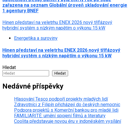
zařazena na seznam Globální úroveň skladování energie
1 agentury BNEF
Hinen představí na veletrhu ENEX 2026 nový třífázový
hybridní systém s nízkým napětím o výkonu 15 kW
Energetika a suroviny
Hinen představí na veletrhu ENEX 2026 nový třífázový
hybridní systém s nízkým napětím o výkonu 15 kW
Hledat
Hledat
Nedávné příspěvky
Hlasování Tesco podpoří projekty mladých lidí
Zdravotníci z Filipín přicházejí do českých nemocnic
Podpora projektů s Komerční bankou pro mladé lidi
FAMILIARITÉ: umění spojení filmů a literatury
Coolita představuje novou éru v indonéském vysílání