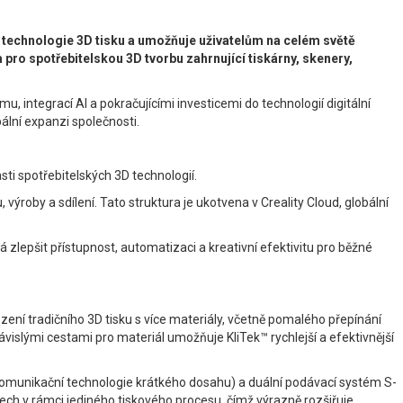
pné technologie 3D tisku a umožňuje uživatelům na celém světě
 pro spotřebitelskou 3D tvorbu zahrnující tiskárny, skenery,
 integrací AI a pokračujícími investicemi do technologií digitální
ální expanzi společnosti.
ti spotřebitelských 3D technologií.
ýroby a sdílení. Tato struktura je ukotvena v Creality Cloud, globální
 zlepšit přístupnost, automatizaci a kreativní efektivitu pro běžné
zení tradičního 3D tisku s více materiály, včetně pomalého přepínání
vislými cestami pro materiál umožňuje KliTek™ rychlejší a efektivnější
 komunikační technologie krátkého dosahu) a duální podávací systém S-
ech v rámci jediného tiskového procesu, čímž výrazně rozšiřuje