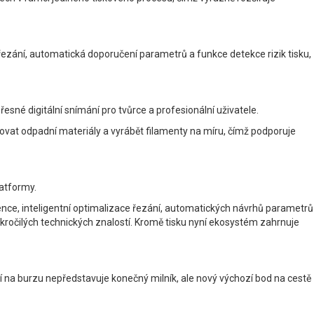
řezání, automatická doporučení parametrů a funkce detekce rizik tisku,
sné digitální snímání pro tvůrce a profesionální uživatele.
ovat odpadní materiály a vyrábět filamenty na míru, čímž podporuje
latformy.
ence, inteligentní optimalizace řezání, automatických návrhů parametrů
pokročilých technických znalostí. Kromě tisku nyní ekosystém zahrnuje
na burzu nepředstavuje konečný milník, ale nový výchozí bod na cestě