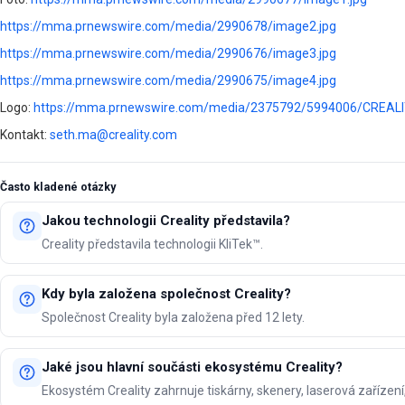
https://mma.prnewswire.com/media/2990678/image2.jpg
https://mma.prnewswire.com/media/2990676/image3.jpg
https://mma.prnewswire.com/media/2990675/image4.jpg
Logo:
https://mma.prnewswire.com/media/2375792/5994006/CREAL
Kontakt:
seth.ma@creality.com
Často kladené otázky
Jakou technologii Creality představila?
Creality představila technologii KliTek™.
Kdy byla založena společnost Creality?
Společnost Creality byla založena před 12 lety.
Jaké jsou hlavní součásti ekosystému Creality?
Ekosystém Creality zahrnuje tiskárny, skenery, laserová zařízení