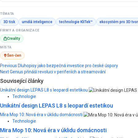
TÉMATA
3D tisk
umělá inteligence
technologie KliTek™
ekosystém pro 3D tvo
FIRMY A ORGANIZACE
Creality
MÍSTA
Šen-čen
Post
Previous
Dluhopisy jako bezpečná investice pro české úspory
Next
Genius přináší revoluci v periferiích a streamování
navigation
Související články
Unikátní design LEPAS L8 s leopardí estetikou
Technologie
Unikátní design LEPAS L8 s leopardí estetikou
Mira Mop 10: Nová éra v úklidu domácnosti
Technologie
Mira Mop 10: Nová éra v úklidu domácnosti