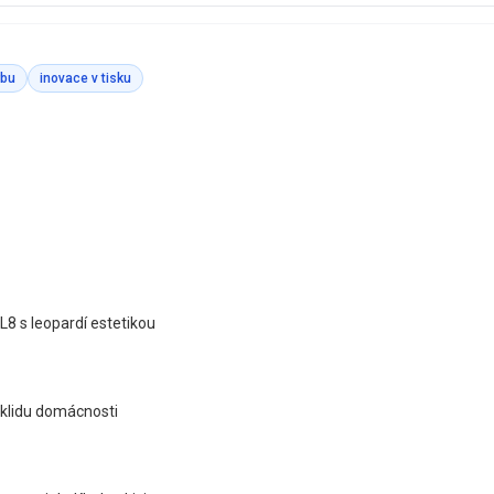
rbu
inovace v tisku