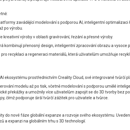
etně:
tformy zavádějící modelování s podporou AI, inteligentní optimalizaci 
až po výrobu.
kreativní výroby v oblasti gravírování, řezání a přesné výroby.
á kombinují přenosný design, inteligentní zpracování obrazu a vysoce pře
pro recyklaci a regeneraci materiálů, která uživatelům umožňuje recykl
AI ekosystému prostřednictvím Creality Cloud, své integrované tvůrčí p
nerování modelu až po tisk, včetně modelování s podporou umělé intelig
chnické překážky a umožnily více uživatelům zapojit se do 3D tvorby bez 
y, čímž podporuje širší tvůrčí zážitek pro uživatele a tvůrce.
y do nové fáze globální expanze a rozvoje svého ekosystému. Uvedení 
ců a expanzi na globálním trhu s 3D technologií.