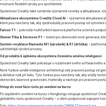
možnosti flexibilní výroby pro spotřebitele.
Společnost Creality také oznámila významné novinky a aktualizace, vč
Aktualizace ekosystému Creality Cloud AI
– významná aktualizace pla
které jsou navrženy tak, aby zjednodušily pracovní postup od vytvoření 
Falcon T1
– pokročilá multifunkční laserová platforma určená k podpoře 
Skener Pika & Sermoon P1
– řešení pro skenování nové generace, kter
Systém recyklace filamentů M1 (výrobník) & R1 (drtička)
– platforma 
udržitelnější výrobní procesy.
Od produktů k úplnému ekosystému řízenému umělou inteligencí
Společnost Creality také pokračuje v rozšiřování svého softwarového a 
Nové funkce umělé inteligence zefektivňují celý pracovní postup od ge
a detekce rizik při tisku. Tyto funkce jsou navrženy tak, aby snížily te
skenování, laserové gravírování, materiály a nástroje pro pracovní postup
Vstup do nové fáze růstu po uvedení na burzu
Po úspěšném uvedení na burzu v Hongkongu vstupuje společnost Crealit
globálního růstu společnosti Creality – s cílem podporovat zapojení tvůr
Foto:
https://mma.prnewswire.com/media/2990677/image1.jpg