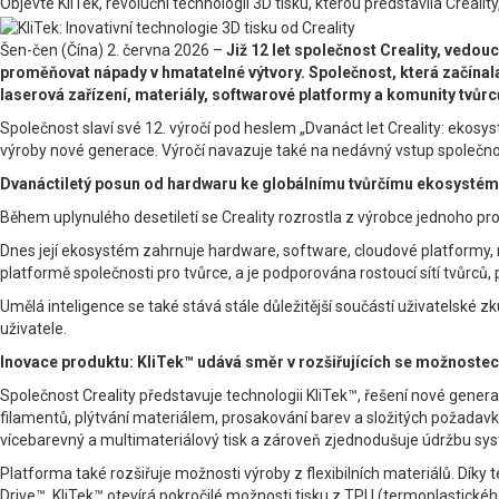
Objevte KliTek, revoluční technologii 3D tisku, kterou představila Creality,
Šen-čen (Čína) 2. června 2026 –
Již 12 let společnost Creality, vedou
proměňovat nápady v hmatatelné výtvory. Společnost, která začínala 
laserová zařízení, materiály, softwarové platformy a komunity tvůrc
Společnost slaví své 12. výročí pod heslem „Dvanáct let Creality: ekosy
výroby nové generace. Výročí navazuje také na nedávný vstup společnos
Dvanáctiletý posun od hardwaru ke globálnímu tvůrčímu ekosysté
Během uplynulého desetiletí se Creality rozrostla z výrobce jednoho pro
Dnes její ekosystém zahrnuje hardware, software, cloudové platformy, ma
platformě společnosti pro tvůrce, a je podporována rostoucí sítí tvůrc
Umělá inteligence se také stává stále důležitější součástí uživatelské 
uživatele.
Inovace produktu: KliTek™ udává směr v rozšiřujících se možnostech 
Společnost Creality představuje technologii KliTek™, řešení nové gener
filamentů, plýtvání materiálem, prosakování barev a složitých požadavk
vícebarevný a multimateriálový tisk a zároveň zjednodušuje údržbu sy
Platforma také rozšiřuje možnosti výroby z flexibilních materiálů. Dík
Drive™, KliTek™ otevírá pokročilé možnosti tisku z TPU (termoplastické