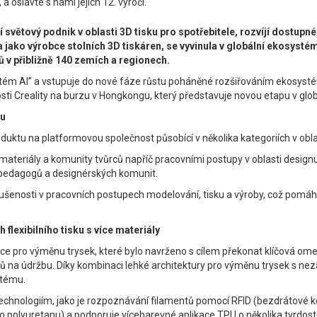
 a oslavte s námi jejich 12. výročí.
cí světový podnik v oblasti 3D tisku pro spotřebitele, rozvíjí dostu
jako výrobce stolních 3D tiskáren, se vyvinula v globální ekosystém
ů v přibližně 140 zemích a regionech.
stém AI” a vstupuje do nové fáze růstu poháněné rozšiřováním ekosystému,
ti Creality na burzu v Hongkongu, který představuje novou etapu v glob
mu
duktu na platformovou společnost působící v několika kategoriích v oblas
teriály a komunity tvůrců napříč pracovními postupy v oblasti designu, v
ů, pedagogů a designérských komunit.
zkušenosti v pracovních postupech modelování, tisku a výroby, což pomáhá
flexibilního tisku s více materiály
ace pro výměnu trysek, které bylo navrženo s cílem překonat klíčová ome
ů na údržbu. Díky kombinaci lehké architektury pro výměnu trysek s nezá
stému.
y technologiím, jako je rozpoznávání filamentů pomocí RFID (bezdrátové
ho polyuretanu) a podporuje vícebarevné aplikace TPU o několika tvrdost