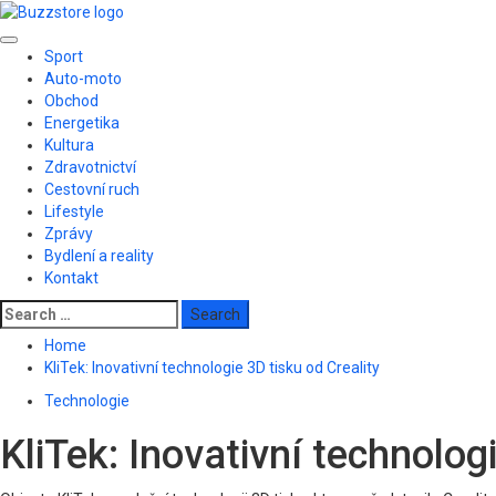
Skip
to
Primary
content
Sport
Menu
Auto-moto
Obchod
Energetika
Kultura
Zdravotnictví
Cestovní ruch
Lifestyle
Zprávy
Bydlení a reality
Kontakt
Search
for:
Home
KliTek: Inovativní technologie 3D tisku od Creality
Technologie
KliTek: Inovativní technolog