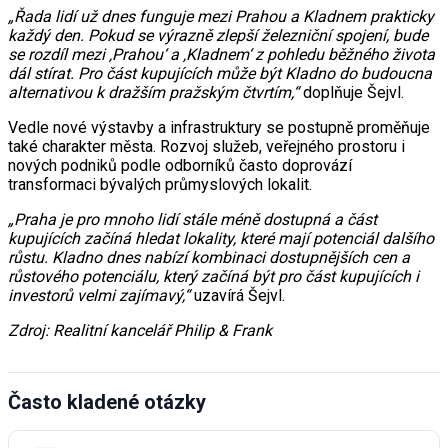
„Řada lidí už dnes funguje mezi Prahou a Kladnem prakticky
každý den. Pokud se výrazně zlepší železniční spojení, bude
se rozdíl mezi ‚Prahou‘ a ‚Kladnem‘ z pohledu běžného života
dál stírat. Pro část kupujících může být Kladno do budoucna
alternativou k dražším pražským čtvrtím,“
doplňuje Šejvl.
Vedle nové výstavby a infrastruktury se postupně proměňuje
také charakter města. Rozvoj služeb, veřejného prostoru i
nových podniků podle odborníků často doprovází
transformaci bývalých průmyslových lokalit.
„Praha je pro mnoho lidí stále méně dostupná a část
kupujících začíná hledat lokality, které mají potenciál dalšího
růstu. Kladno dnes nabízí kombinaci dostupnějších cen a
růstového potenciálu, který začíná být pro část kupujících i
investorů velmi zajímavý,“
uzavírá Šejvl.
Zdroj: Realitní kancelář Philip & Frank
Často kladené otázky