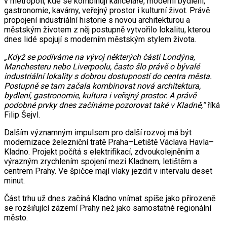
v metropoli, kde se kombinují kanceláře, moderní bydlení,
gastronomie, kavárny, veřejný prostor i kulturní život. Právě
propojení industriální historie s novou architekturou a
městským životem z něj postupně vytvořilo lokalitu, kterou
dnes lidé spojují s moderním městským stylem života.
„Když se podíváme na vývoj některých částí Londýna,
Manchesteru nebo Liverpoolu, často šlo právě o bývalé
industriální lokality s dobrou dostupností do centra města.
Postupně se tam začala kombinovat nová architektura,
bydlení, gastronomie, kultura i veřejný prostor. A právě
podobné prvky dnes začínáme pozorovat také v Kladně,“
říká
Filip Šejvl.
Dalším významným impulsem pro další rozvoj má být
modernizace železniční tratě Praha–Letiště Václava Havla–
Kladno. Projekt počítá s elektrifikací, zdvoukolejněním a
výrazným zrychlením spojení mezi Kladnem, letištěm a
centrem Prahy. Ve špičce mají vlaky jezdit v intervalu deset
minut.
Část trhu už dnes začíná Kladno vnímat spíše jako přirozeně
se rozšiřující zázemí Prahy než jako samostatné regionální
město.