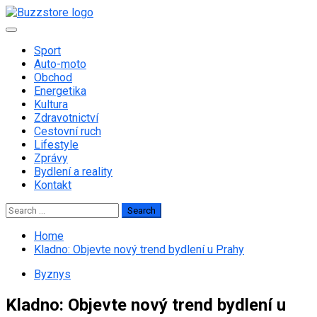
Skip
to
Primary
content
Menu
Sport
Auto-moto
Obchod
Energetika
Kultura
Zdravotnictví
Cestovní ruch
Lifestyle
Zprávy
Bydlení a reality
Kontakt
Search
for:
Home
Kladno: Objevte nový trend bydlení u Prahy
Byznys
Kladno: Objevte nový trend bydlení u