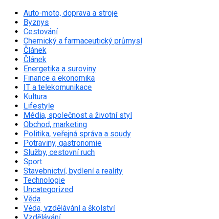
Auto-moto, doprava a stroje
Byznys
Cestování
Chemický a farmaceutický průmysl
Článek
Článek
Energetika a suroviny
Finance a ekonomika
IT a telekomunikace
Kultura
Lifestyle
Média, společnost a životní styl
Obchod, marketing
Politika, veřejná správa a soudy
Potraviny, gastronomie
Služby, cestovní ruch
Sport
Stavebnictví, bydlení a reality
Technologie
Uncategorized
Věda
Věda, vzdělávání a školství
Vzdělávání