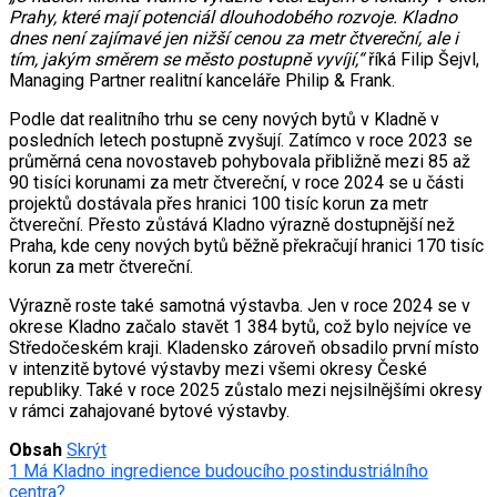
Prahy, které mají potenciál dlouhodobého rozvoje. Kladno
dnes není zajímavé jen nižší cenou za metr čtvereční, ale i
tím, jakým směrem se město postupně vyvíjí,“
říká Filip Šejvl,
Managing Partner realitní kanceláře Philip & Frank.
Podle dat realitního trhu se ceny nových bytů v Kladně v
posledních letech postupně zvyšují. Zatímco v roce 2023 se
průměrná cena novostaveb pohybovala přibližně mezi 85 až
90 tisíci korunami za metr čtvereční, v roce 2024 se u části
projektů dostávala přes hranici 100 tisíc korun za metr
čtvereční. Přesto zůstává Kladno výrazně dostupnější než
Praha, kde ceny nových bytů běžně překračují hranici 170 tisíc
korun za metr čtvereční.
Výrazně roste také samotná výstavba. Jen v roce 2024 se v
okrese Kladno začalo stavět 1 384 bytů, což bylo nejvíce ve
Středočeském kraji. Kladensko zároveň obsadilo první místo
v intenzitě bytové výstavby mezi všemi okresy České
republiky. Také v roce 2025 zůstalo mezi nejsilnějšími okresy
v rámci zahajované bytové výstavby.
Obsah
Skrýt
1
Má Kladno ingredience budoucího postindustriálního
centra?