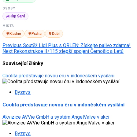
OSOBY
Filip Šejvl
MÍSTA
Kladno
Praha
Dubí
Post
Previous
Soutěž Lidl Plus s ORLEN: Získejte palivo zdarma!
Next
Rekonstrukce II/115 zlepší spojení Černošic a Letů
navigation
Související články
Coolita představuje novou éru v indonéském vysílání
Byznys
Coolita představuje novou éru v indonéském vysílání
Akvizice AVVie GmbH a systém AngelValve v akci
Byznys