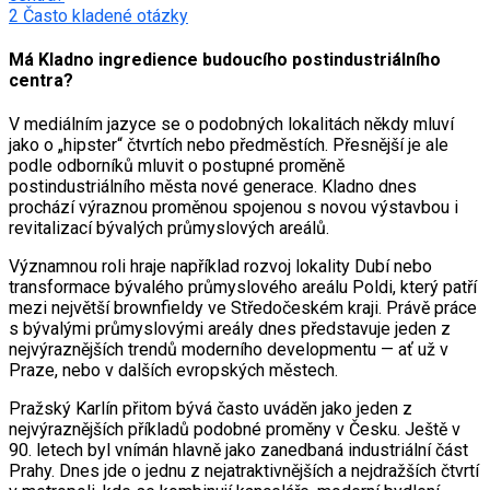
2
Často kladené otázky
Má Kladno ingredience budoucího postindustriálního
centra?
V mediálním jazyce se o podobných lokalitách někdy mluví
jako o „hipster“ čtvrtích nebo předměstích. Přesnější je ale
podle odborníků mluvit o postupné proměně
postindustriálního města nové generace. Kladno dnes
prochází výraznou proměnou spojenou s novou výstavbou i
revitalizací bývalých průmyslových areálů.
Významnou roli hraje například rozvoj lokality Dubí nebo
transformace bývalého průmyslového areálu Poldi, který patří
mezi největší brownfieldy ve Středočeském kraji. Právě práce
s bývalými průmyslovými areály dnes představuje jeden z
nejvýraznějších trendů moderního developmentu — ať už v
Praze, nebo v dalších evropských městech.
Pražský Karlín přitom bývá často uváděn jako jeden z
nejvýraznějších příkladů podobné proměny v Česku. Ještě v
90. letech byl vnímán hlavně jako zanedbaná industriální část
Prahy. Dnes jde o jednu z nejatraktivnějších a nejdražších čtvrtí