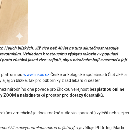
jejich blízkých. Již více než 40 let na tuto skutečnost reaguje
dravotníkům. Vzhledem k rostoucímu výskytu rakoviny v populaci
oto zůstává jasná vize: zajistit, aby v náročném boji s nemocí a její
 s platformou
www.linkos.cz
České onkologické společnosti ČLS JEP a
 jejich blízké, tak pro odborníky z řad lékařů či sester.
i mezinárodního dne povede pro širokou veřejnost
bezplatnou online
my ZOOM a nabídne také prostor pro dotazy účastníků.
okům v medicíně je dnes možné stále více pacientů vyléčit nebo jejich
moci žít s nevyhnutelnou mírou nejistoty
,“ vysvětluje PhDr. Ing. Martin