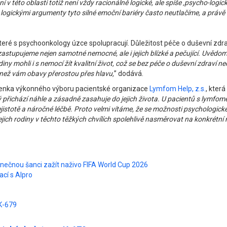
v této oblasti totiž není vždy racionálně logické, ale spíše ‚psycho-logic
logickými argumenty tyto silné emoční bariéry často neutlačíme, a právě
které s psychoonkology úzce spolupracují. Důležitost péče o duševní z
zastupujeme nejen samotné nemocné, ale i jejich blízké a pečující. Uvědom
odiny mohli i s nemocí žít kvalitní život, což se bez péče o duševní zdraví n
 než vám obavy přerostou přes hlavu,
” dodává.
, členka výkonného výboru pacientské organizace
Lymfom Help, z.s.
, kter
 přichází náhle a zásadně zasahuje do jejich života. U pacientů s lymfome
totě a náročné léčbě. Proto velmi vítáme, že se možnosti psychologické 
ejich rodiny v těchto těžkých chvílích spolehlivě nasměrovat na konkrét
inečnou šanci zažít naživo FIFA World Cup 2026
ací s Alpro
K-679