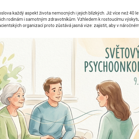
ova každý aspekt života nemocných i jejich blízkých. Již více než 40 le
jich rodinám i samotným zdravotníkům. Vzhledem k rostoucímu výskytu r
ientských organizací proto zůstává jasná vize: zajistit, aby v náročném