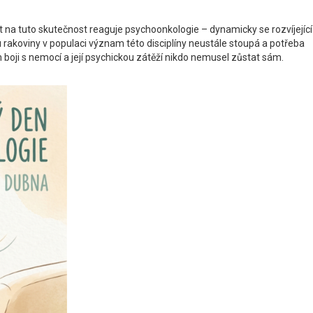
t na tuto skutečnost reaguje psychoonkologie – dynamicky se rozvíjející
akoviny v populaci význam této disciplíny neustále stoupá a potřeba
 boji s nemocí a její psychickou zátěží nikdo nemusel zůstat sám.