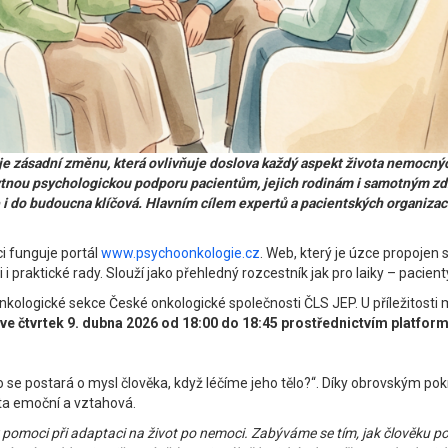
sadní změnu, která ovlivňuje doslova každý aspekt života nemocných i 
bytnou psychologickou podporu pacientům, jejich rodinám i samotným z
do budoucna klíčová. Hlavním cílem expertů a pacientských organizací pr
i funguje portál
www.psychoonkologie.cz
. Web, který je úzce propojen
raktické rady. Slouží jako přehledný rozcestník jak pro laiky – pacienty a
onkologické sekce České onkologické společnosti ČLS JEP. U příležitost
ve čtvrtek 9. dubna 2026 od 18:00 do 18:45 prostřednictvím platfor
se postará o mysl člověka, když léčíme jeho tělo?“. Díky obrovským pokr
ata emoční a vztahová.
 pomoci při adaptaci na život po nemoci. Zabýváme se tím, jak člověku po