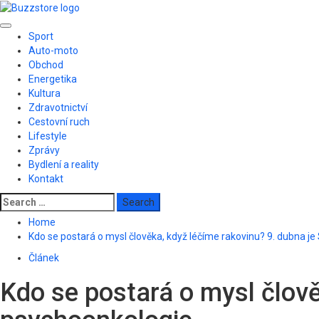
Skip
to
Primary
content
Sport
Menu
Auto-moto
Obchod
Energetika
Kultura
Zdravotnictví
Cestovní ruch
Lifestyle
Zprávy
Bydlení a reality
Kontakt
Search
for:
Home
Kdo se postará o mysl člověka, když léčíme rakovinu? 9. dubna j
Článek
Kdo se postará o mysl člově