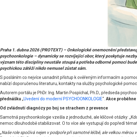
Praha 1. dubna 2026 (PROTEXT) – Onkologické onemocnění představuje zá
psychoonkologie – dynamicky se rozvíjející obor, který poskytuje nez
význam této disciplíny neustále stoupá a potřeba odborné pomoci bude i 
psychickou zátěží nikdo nemusel zůstat sám.
S posláním co nejvíce usnadnit přístup k ověřeným informacím a pomoc
nabízí doporučenou literaturu, kontakty na služby psychologické pomoci i p
Autorem portálu je PhDr. Ing. Martin Pospíchal, Ph.D., předseda psycho
přednášku
„
Uvedení do moderní PSYCHOONKOLOGIE
“.
Akce proběhne 
Od zvládnutí diagnózy po boj se strachem z prevence
Samotná psychoonkologie vzešla z jednoduché, ale klíčové otázky: „Kdo 
nemoc dlouhodobě stabilizovat. O to více ale vystupují do popředí tém
„
Naše role spočívá nejen v podpoře při samotné léčbě, ale velkou měrou v