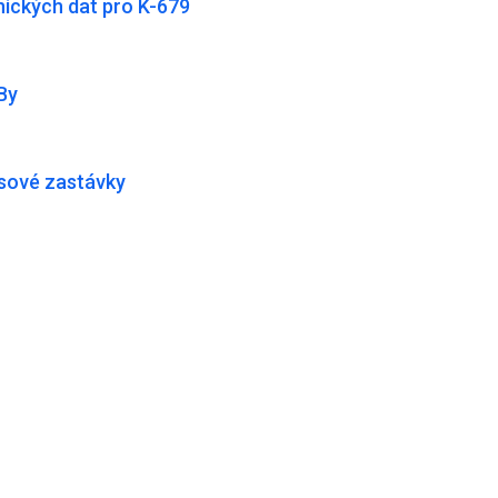
ických dat pro K-679
By
usové zastávky