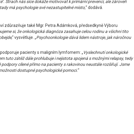
ké‘. Strach nás sice dokáže motivovat k primární prevenci, ale zároveň
 tady má psychologie své nezastupitelné místo,
“ dodává.
draví zdůrazňuje také Mgr. Petra Adámková, předsedkyně Výboru
ujeme si, že onkologická diagnóza zasahuje celou rodinu a všichni tito
eobejde
,“ vysvětluje. „
Psychoonkologie dává lidem nástroje, jak náročnou
á podporuje pacienty s maligním lymfomem: „
Vyslechnutí onkologické
m tuto zátěž dále prohlubuje i nejistota spojená s možnými relapsy, tedy
podpory cílené přímo na pacienty s rakovinou neustále rozšiřují. Jsme
ní možnosti dostupné psychologické pomoci.
“