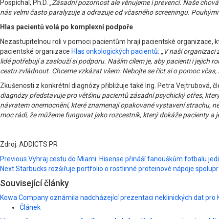
Pospíchal, Ph.D. „
Zásadní pozornost ale věnujeme i prevenci. Naše chování 
nás velmi často paralyzuje a odrazuje od včasného screeningu. Pouhými 
Hlas pacientů volá po komplexní podpoře
Nezastupitelnou roli v pomoci pacientům hrají pacientské organizace, 
pacientské organizace
Hlas onkologických pacientů
: „
V naší organizaci 
lidé potřebují a zaslouží si podporu. Naším cílem je, aby pacienti i jejich r
cestu zvládnout. Chceme vzkázat všem: Nebojte se říct si o pomoc včas,
Zkušenosti z konkrétní diagnózy přibližuje také Ing. Petra Vejtrubová
diagnózy představuje pro většinu pacientů zásadní psychický otřes, který
návratem onemocnění, které znamenají opakované vystavení strachu, nejis
moc rádi, že můžeme fungovat jako rozcestník, který dokáže pacienty a j
Zdroj: ADDICTS PR
Post
Previous
Vyhraj cestu do Miami: Hisense přináší fanouškům fotbalu jed
Next
Starbucks rozšiřuje portfolio o rostlinné proteinové nápoje spolupr
navigation
Související články
Kowa Company oznámila nadcházející prezentaci neklinických dat pro 
Článek