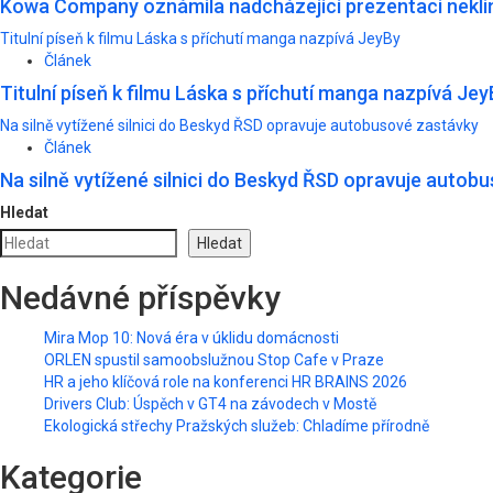
Kowa Company oznámila nadcházející prezentaci neklin
Titulní píseň k filmu Láska s příchutí manga nazpívá JeyBy
Článek
Titulní píseň k filmu Láska s příchutí manga nazpívá Jey
Na silně vytížené silnici do Beskyd ŘSD opravuje autobusové zastávky
Článek
Na silně vytížené silnici do Beskyd ŘSD opravuje autob
Hledat
Hledat
Nedávné příspěvky
Mira Mop 10: Nová éra v úklidu domácnosti
ORLEN spustil samoobslužnou Stop Cafe v Praze
HR a jeho klíčová role na konferenci HR BRAINS 2026
Drivers Club: Úspěch v GT4 na závodech v Mostě
Ekologická střechy Pražských služeb: Chladíme přírodně
Kategorie