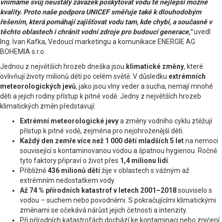
vnímáme svůj neustálý závazek poskytovat vodu té nejlepší možné
kvality. Proto naše podpora UNICEF směřuje také k dlouhodobým
řešením, která pomáhají zajišťovat vodu tam, kde chybí, a současně v
těchto oblastech i chránit vodní zdroje pro budoucí generace,“
uvedl
Ing. Ivan Kafka, Vedoucí marketingu a komunikace ENERGIE AG
BOHEMIA s.r.o.
Jednou z největších hrozeb dneška jsou
klimatické změny
, které
ovlivňují životy milionů dětí po celém světě. V důsledku
extrémních
meteorologických jevů
, jako jsou vlny veder a sucha, nemají mnohé
děti a jejich rodiny přístup k pitné vodě. Jedny z největších hrozeb
klimatických změn představují:
Extrémní meteorologické jevy
a změny vodního cyklu ztěžují
přístup k pitné vodě, zejména pro nejohroženější děti.
Každý den zemře více než 1 000 dětí mladších 5 let
na nemoci
související s kontaminovanou vodou a špatnou hygienou. Ročně
tyto faktory připraví o život přes
1,4 milionu lidí
.
Přibližně
436 milionů dětí
žije v oblastech s vážným až
extrémním nedostatkem vody.
Až 74 % přírodních katastrof v letech 2001–2018
souviselo s
vodou – suchem nebo povodněmi. S pokračujícími klimatickými
změnami se očekává nárůst jejich četnosti a intenzity.
Při přírodních katastrofách dochází ke kontaminaci nebo zničení