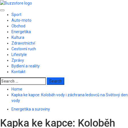
Skip
to
Primary
content
Sport
Menu
Auto-moto
Obchod
Energetika
Kultura
Zdravotnictví
Cestovní ruch
Lifestyle
Zprávy
Bydlení a reality
Kontakt
Search
for:
Home
Kapka ke kapce: Koloběh vody i záchrana ledovců na Světový den
vody
Energetika a suroviny
Kapka ke kapce: Koloběh