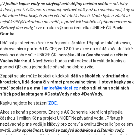
„V jediné kapce vody se skrývají celé dějiny našeho světa
– od doby
ledové, první civilizace, renesanci, světové války až po současnost, kdy se
obáváme klimatických změn včetně tání ledovců. Voda byla a zůstává
nejdůležitější tekutinou na světě, a právě její koloběh si připomeneme na
Světový den vody,“
zve na akci výkonná ředitelka UNICEF ČR
Pavla
Gomba
.
Událost je otevřena široké veřejnosti i školám. Připojí se také příznivci,
dobrovolníci a partneři UNICEF, ve 12:00 se akce na místě zúčastní také
vyslanci dobré vůle UNICEF ČR,
herečka Jitka Čvančarová a režisér
Václav Marhoul
. Návštěvníci budou mít možnost kreslit do kapky a
pomocí QR kódu jednoduše přispět na dobrou věc.
Zapojit se ale může kdokoli a kdekoli:
děti ve školách, v družinách a
kroužcích, lidé doma či v rámci pracovního týmu. Hotové kapky pak
stačí poslat na e-mail
unicef@unicef.cz
nebo sdílet na sociálních
sítích pod hashtagem #CestaVody nebo #DenVody.
Kapku najdete ke stažení
ZDE.
Akce se koná s podporou Energie AG Bohemia, která loni přispěla
částkou 1 milion Kč na projekt UNICEF Nezávadná voda. „Přístup k
nezávadné pitné vodě je klíčový pro zdraví a kvalitu života lidí po celém
světě.
Jako společnost, která se zabývá dodávkou a čištěním vody,