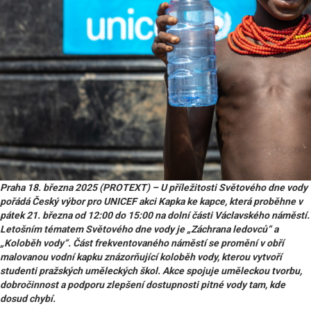
Praha 18. března 2025 (PROTEXT) – U příležitosti Světového dne vody
pořádá Český výbor pro UNICEF akci Kapka ke kapce, která proběhne v
pátek 21. března od 12:00 do 15:00 na dolní části Václavského náměstí.
Letošním tématem Světového dne vody je „Záchrana ledovců“ a
„Koloběh vody“. Část frekventovaného náměstí se promění v obří
malovanou vodní kapku znázorňující koloběh vody, kterou vytvoří
studenti pražských uměleckých škol. Akce spojuje uměleckou tvorbu,
dobročinnost a podporu zlepšení dostupnosti pitné vody tam, kde
dosud chybí.