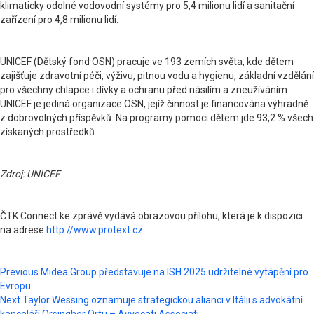
klimaticky odolné vodovodní systémy pro 5,4 milionu lidí a sanitační
zařízení pro 4,8 milionu lidí.
UNICEF (Dětský fond OSN) pracuje ve 193 zemích světa, kde dětem
zajišťuje zdravotní péči, výživu, pitnou vodu a hygienu, základní vzdělání
pro všechny chlapce i dívky a ochranu před násilím a zneužíváním.
UNICEF je jediná organizace OSN, jejíž činnost je financována výhradně
z dobrovolných příspěvků. Na programy pomoci dětem jde 93,2 % všech
získaných prostředků.
Zdroj: UNICEF
ČTK Connect ke zprávě vydává obrazovou přílohu, která je k dispozici
na adrese
http://www.protext.cz
.
Post
Previous
Midea Group představuje na ISH 2025 udržitelné vytápění pro
Evropu
navigation
Next
Taylor Wessing oznamuje strategickou alianci v Itálii s advokátní
kanceláří Orsingher Ortu – Avvocati Associati