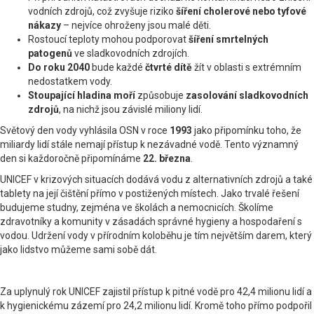
vodních zdrojů, což zvyšuje riziko
šíření cholerové nebo tyfové
nákazy
– nejvíce ohroženy jsou malé děti.
Rostoucí teploty mohou podporovat
šíření smrtelných
patogenů
ve sladkovodních zdrojích.
Do roku 2040
bude každé
čtvrté dítě
žít v oblasti s extrémním
nedostatkem vody.
Stoupající hladina moří
způsobuje
zasolování sladkovodních
zdrojů
, na nichž jsou závislé miliony lidí.
Světový den vody vyhlásila OSN v roce
1993
jako připomínku toho, že
miliardy lidí stále nemají přístup k nezávadné vodě. Tento významný
den si každoročně připomínáme
22. března
.
UNICEF v krizových situacích dodává vodu z alternativních zdrojů a také
tablety na její čištění přímo v postižených místech. Jako trvalé řešení
budujeme studny, zejména ve školách a nemocnicích. Školíme
zdravotníky a komunity v zásadách správné hygieny a hospodaření s
vodou. Udržení vody v přírodním koloběhu je tím největším darem, který
jako lidstvo můžeme sami sobě dát.
Za uplynulý rok UNICEF zajistil přístup k pitné vodě pro 42,4 milionu lidí a
k hygienickému zázemí pro 24,2 milionu lidí. Kromě toho přímo podpořil