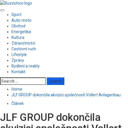
Skip
to
Primary
content
Sport
Menu
Auto-moto
Obchod
Energetika
Kultura
Zdravotnictví
Cestovní ruch
Lifestyle
Zprávy
Bydlení a reality
Kontakt
Search
for:
Home
JLF GROUP dokončila akvizici společnosti Vollert Anlagenbau
Článek
JLF GROUP dokončila