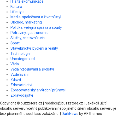
IT a telekomunikace
Kultura
Lifestyle
Média, společnost a životní styl
Obchod, marketing
Politika, veřejná správa a soudy
Potraviny, gastronomie
Služby, cestovní ruch
Sport
Stavebnictví, bydlení a reality
Technologie
Uncategorized
Věda
Věda, vzdělávání a školství
Vzdělávání
Zdraví
Zdravotnictví
Zpracovatelský a výrobní průmysl
Zpravodajství
Copyright © buzzstore.cz | redakce@buzzstore.cz | Jakékoli užití
obsahu serveru včetně publikování nebo jiného šíření obsahu serveru je
bez písemného souhlasu zakázáno.
|
DarkNews
by AF themes.