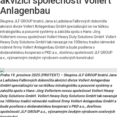
akvizici společnosti Vollert
Anlagenbau
Skupina JLF GROUP bratrů Jana a Ladislava Falbrových dokončila
akvizici divize Vollert Anlagenbau GmbH specializující se na těžkou
intralogistiku a posuvné systémy a založila spolu s Hans-Jörg
Vollertem novou společnost Vollert Heavy Duty Solutions GmbH. Vollert
Heavy Duty Solutions GmbH tak navazuje na 100letou tradici německé
rodinné firmy Vollert Anlagenbau GmbH a bude posílena o
dodavatelskou kooperaci s PKD a.s., dceřinou společností JLF GROUP
a.s., významným českým výrobcem ocelových konstrukcí.
Praha 19. prosince 2025 (PROTEXT) – Skupina JLF GROUP bratrů Jana
a Ladislava Falbrových dokončila akvizici divize Vollert Anlagenbau
GmbH specializující se na těžkou intralogistiku a posuvné systémy a
založila spolu s Hans-Jörg Vollertem novou společnost Vollert Heavy
Duty Solutions GmbH. Vollert Heavy Duty Solutions GmbH tak navazuje
na 100letou tradici německé rodinné firmy Vollert Anlagenbau GmbH a
bude posílena o dodavatelskou kooperaci s PKD a.s., dceřinou
společností JLF GROUP a.s., významným českým výrobcem ocelových
konstrukcí.