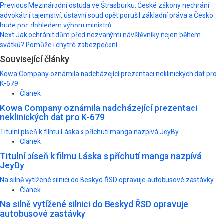
Post
Previous
Mezinárodní ostuda ve Štrasburku: České zákony nechrání
advokátní tajemství, ústavní soud opět porušil základní práva a Česko
navigation
bude pod dohledem výboru ministrů
Next
Jak ochránit dům před nezvanými návštěvníky nejen během
svátků? Pomůže i chytré zabezpečení
Související články
Kowa Company oznámila nadcházející prezentaci neklinických dat pro
K-679
Článek
Kowa Company oznámila nadcházející prezentaci
neklinických dat pro K-679
Titulní píseň k filmu Láska s příchutí manga nazpívá JeyBy
Článek
Titulní píseň k filmu Láska s příchutí manga nazpívá
JeyBy
Na silně vytížené silnici do Beskyd ŘSD opravuje autobusové zastávky
Článek
Na silně vytížené silnici do Beskyd ŘSD opravuje
autobusové zastávky