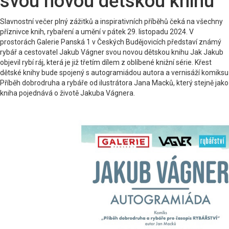
svou novou dětskou knihu
Slavnostní večer plný zážitků a inspirativních příběhů čeká na všechny
příznivce knih, rybaření a umění v pátek 29. listopadu 2024. V
prostorách Galerie Panská 1 v Českých Budějovicích představí známý
rybář a cestovatel Jakub Vágner svou novou dětskou knihu Jak Jakub
objevil rybí ráj, která je již třetím dílem z oblíbené knižní série. Křest
dětské knihy bude spojený s autogramiádou autora a vernisáží komiksu
Příběh dobrodruha a rybáře od ilustrátora Jana Macků, který stejně jako
kniha pojednává o životě Jakuba Vágnera.