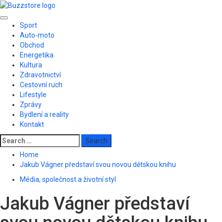
Skip
to
Primary
content
Sport
Menu
Auto-moto
Obchod
Energetika
Kultura
Zdravotnictví
Cestovní ruch
Lifestyle
Zprávy
Bydlení a reality
Kontakt
Search
for:
Home
Jakub Vágner představí svou novou dětskou knihu
Média, společnost a životní styl
Jakub Vágner představí