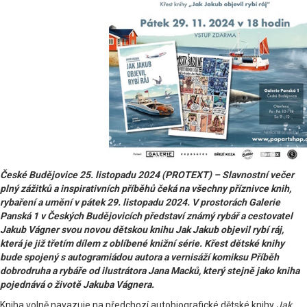
České Budějovice 25. listopadu 2024 (PROTEXT) – Slavnostní večer
plný zážitků a inspirativních příběhů čeká na všechny příznivce knih,
rybaření a umění v pátek 29. listopadu 2024. V prostorách Galerie
Panská 1 v Českých Budějovicích představí známý rybář a cestovatel
Jakub Vágner svou novou dětskou knihu Jak Jakub objevil rybí ráj,
která je již třetím dílem z oblíbené knižní série. Křest dětské knihy
bude spojený s autogramiádou autora a vernisáží komiksu Příběh
dobrodruha a rybáře od ilustrátora Jana Macků, který stejně jako kniha
pojednává o životě Jakuba Vágnera.
Kniha volně navazuje na předchozí autobiografické dětské knihy
Jak