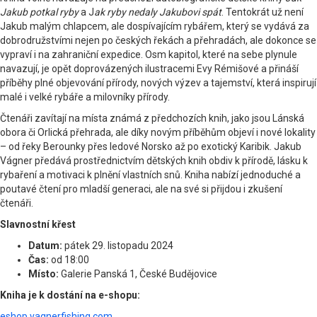
Jakub potkal ryby
a J
ak ryby nedaly Jakubovi spát
. Tentokrát už není
Jakub malým chlapcem, ale dospívajícím rybářem, který se vydává za
dobrodružstvími nejen po českých řekách a přehradách, ale dokonce se
vypraví i na zahraniční expedice. Osm kapitol, které na sebe plynule
navazují, je opět doprovázených ilustracemi Evy Rémišové a přináší
příběhy plné objevování přírody, nových výzev a tajemství, která inspirují
malé i velké rybáře a milovníky přírody.
Čtenáři zavítají na místa známá z předchozích knih, jako jsou Lánská
obora či Orlická přehrada, ale díky novým příběhům objeví i nové lokality
– od řeky Berounky přes ledové Norsko až po exotický Karibik. Jakub
Vágner předává prostřednictvím dětských knih obdiv k přírodě, lásku k
rybaření a motivaci k plnění vlastních snů. Kniha nabízí jednoduché a
poutavé čtení pro mladší generaci, ale na své si přijdou i zkušení
čtenáři.
Slavnostní křest
Datum:
pátek 29. listopadu 2024
Čas:
od 18:00
Místo:
Galerie Panská 1, České Budějovice
Kniha je k dostání na e-shopu:
eshop.vagnerfishing.com