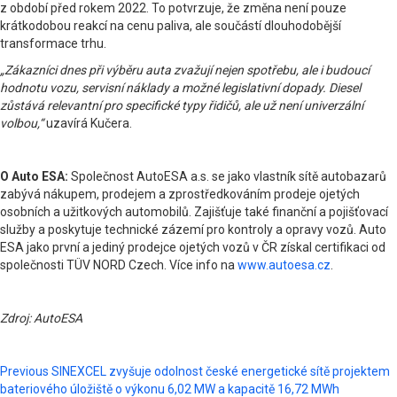
z období před rokem 2022. To potvrzuje, že změna není pouze
krátkodobou reakcí na cenu paliva, ale součástí dlouhodobější
transformace trhu.
„Zákazníci dnes při výběru auta zvažují nejen spotřebu, ale i budoucí
hodnotu vozu, servisní náklady a možné legislativní dopady. Diesel
zůstává relevantní pro specifické typy řidičů, ale už není univerzální
volbou,“
uzavírá Kučera.
O Auto ESA:
Společnost AutoESA a.s. se jako vlastník sítě autobazarů
zabývá nákupem, prodejem a zprostředkováním prodeje ojetých
osobních a užitkových automobilů. Zajišťuje také finanční a pojišťovací
služby a poskytuje technické zázemí pro kontroly a opravy vozů. Auto
ESA jako první a jediný prodejce ojetých vozů v ČR získal certifikaci od
společnosti TÜV NORD Czech. Více info na
www.autoesa.cz
.
Zdroj: AutoESA
Post
Previous
SINEXCEL zvyšuje odolnost české energetické sítě projektem
bateriového úložiště o výkonu 6,02 MW a kapacitě 16,72 MWh