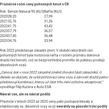
Průměrné roční ceny pohonných hmot v ČR
Rok
Benzín Natural 95 (Kč/l)
Nafta (Kč/l)
2020
28,20
27,99
2021
32,76
31,26
2022
41,75
43,42
2023
37,79
36,07
2024
37,40
36,48
2025
34,76
33,94
Rok 2022 představuje zásadní zlom. V období rekordních cen
pohonných hmot byla motorová nafta v ročním průměru dokonce
dražší než benzín, což se bezprostředně promítlo do poklesu prodejů
dieselových vozů.
„Cenový šok v roce 2022 zásadně změnil chování části zákazníků. U
dieselu se ukázalo, že vyšší pořizovací cena vozu a zároveň dražší palivo
představují kombinaci, kterou už část trhu není ochotna akceptovat,“
vysvětluje Filip Kučera z Auto ESA.
Návrat cen, ale ne návrat podílů
Přestože v letech 2023 až 2025 ceny paliv postupně klesaly a
stabilizovaly se, dieselové vozy se již
nevrátily na původní tržní podíly