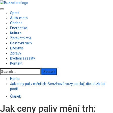
Skip
to
Primary
content
Sport
Menu
Auto-moto
Obchod
Energetika
Kultura
Zdravotnictví
Cestovní ruch
Lifestyle
Zprávy
Bydlení a reality
Kontakt
Search
for:
Home
Jak ceny paliv mění trh: Benzínové vozy posilují, diesel ztrácí
podíl
Článek
Jak ceny paliv mění trh: