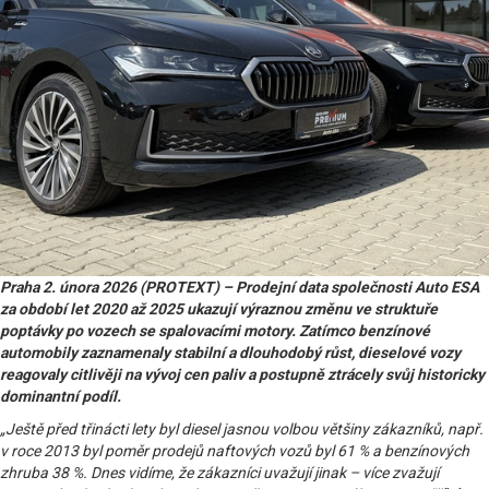
Praha 2. února 2026 (PROTEXT) – Prodejní data společnosti Auto ESA
za období let 2020 až 2025 ukazují výraznou změnu ve struktuře
poptávky po vozech se spalovacími motory. Zatímco benzínové
automobily zaznamenaly stabilní a dlouhodobý růst, dieselové vozy
reagovaly citlivěji na vývoj cen paliv a postupně ztrácely svůj historicky
dominantní podíl.
„Ještě před třinácti lety byl diesel jasnou volbou většiny zákazníků, např.
v roce 2013 byl poměr prodejů naftových vozů byl 61 % a benzínových
zhruba 38 %. Dnes vidíme, že zákazníci uvažují jinak – více zvažují