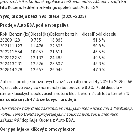
provozní rizika, budoucí regulace a celkovou univerzálnost vozu,“
říká
Filip Kučera, ředitel marketingu společnosti Auto ESA.
Vývoj prodejů benzín vs. diesel (2020–2025)
Prodeje Auto ESA podle typu paliva
Rok
Benzín (ks)
Diesel (ks)
Celkem benzín + diesel
Podíl dieselu
2020
9 128
9 735
18 863
51,6 %
2021
11 127
11 478
22 605
50,8 %
2022
11 554
10 057
21 611
46,5 %
2023
12 351
12 132
24 483
49,6 %
2024
13 231
12 376
25 607
48,3 %
2025
14 278
12 667
26 945
47,0 %
Zatímco prodeje benzínových vozů vzrostly mezi lety 2020 a 2025 o
56
%
, dieselové vozy zaznamenaly růst pouze
o 30 %
. Podíl dieselu v
rámci klasických spalovacích motorů klesl během šesti let o téměř 5 %
na současných 47 % celkových prodejů
.
„Benzínové vozy dnes zákazníci vnímají jako méně rizikovou a flexibilnější
volbu. Tento trend se projevuje jak u soukromých, tak u firemních
zákazníků,“
doplňuje Kučera z Auto ESA.
Ceny paliv jako klíčový zlomový faktor