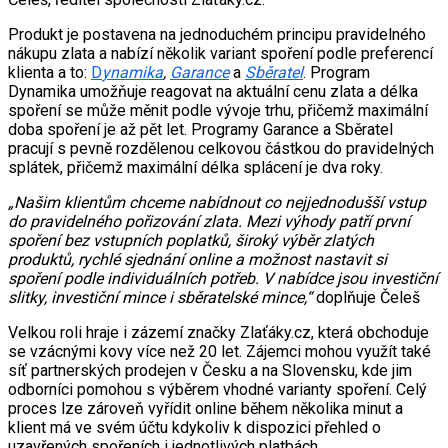
Produkt je postavena na jednoduchém principu pravidelného
nákupu zlata a nabízí několik variant spoření podle preferencí
klienta a to:
D
ynamika
,
Garance
a
Sběratel
. Program
Dynamika umožňuje reagovat na aktuální cenu zlata a délka
spoření se může měnit podle vývoje trhu, přičemž maximální
doba spoření je až pět let. Programy Garance a Sběratel
pracují s pevně rozdělenou celkovou částkou do pravidelných
splátek, přičemž maximální délka splácení je dva roky.
„Našim klientům chceme nabídnout co nejjednodušší vstup
do pravidelného pořizování zlata. Mezi výhody patří první
spoření bez vstupních poplatků, široký výběr zlatých
produktů, rychlé sjednání online a možnost nastavit si
spoření podle individuálních potřeb. V nabídce jsou investiční
slitky, investiční mince i sběratelské mince,“
doplňuje Čeleš
Velkou roli hraje i zázemí značky Zlaťáky.cz, která obchoduje
se vzácnými kovy více než 20 let. Zájemci mohou využít také
síť partnerských prodejen v Česku a na Slovensku, kde jim
odborníci pomohou s výběrem vhodné varianty spoření. Celý
proces lze zároveň vyřídit online během několika minut a
klient má ve svém účtu kdykoliv k dispozici přehled o
uzavřených spořeních i jednotlivých platbách.