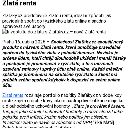
Zlatá renta
Zlaťáky.cz představuje Zlatou rentu, ideální způsob, jak
pravidelně spořit do fyzického zlata online a snadno
spravovat své úspory.
Praha 16. dubna 2026 –
Společnost Zlaťáky.cz spouští nový
produkt s názvem Zlatá renta, která umožňuje pravidelné
spoření do fyzického zlata z pohodlí domova. Novinka je
určena lidem, kteří chtějí dlouhodobě ukládat i menší částky
a postupně je proměňovat v ryzí zlato, a to s možností
uzavření smlouvy i správy účtu plně online. Každá měsíční
splátka je přeměněna na skutečné ryzí zlato a klient má
průběh svého spoření kdykoliv k dispozici ve svém online
účtu.
Zlatá renta
rozšiřuje portfolio nabídky Zlaťáky.cz v době, kdy
roste zájem o drahé kovy jako o nástroj diverzifikace majetku
a dlouhodobého uchování hodnoty.
„Zlato je prověřené časem,
funguje jako stabilní uchovatel hodnoty a může sloužit jako
pojistka proti inflaci, krizím nebo politickým otřesům.
Investiční zlato je navíc osvobozeno od DPH,“
říká Matěj
Čeleš, ředitel společnosti Zlaťáky.cz.