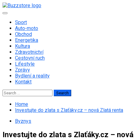
Skip
to
Primary
content
Menu
Sport
Auto-moto
Obchod
Energetika
Kultura
Zdravotnictví
Cestovní ruch
Lifestyle
Zprávy
Bydlení a reality
Kontakt
Search
for:
Home
Investujte do zlata s Zlaťáky.cz – nová Zlatá renta
Byznys
Investujte do zlata s Zlaťáky.cz – nová