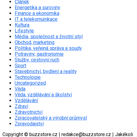
Článek
Energetika a suroviny
Finance a ekonomika
IT a telekomunikace
Kultura
Lifestyle
Média, společnost a životní styl
Obchod, marketing
Politika, veřejná správa a soudy
Potraviny, gastronomie
Služby, cestovní ruch
Sport
Stavebnictví, bydlení a reality
Technologie
Uncategorized
Věda
Věda, vzdělávání a školství
Vzdělávání
Zdraví
Zdravotnictví
Zpracovatelský a výrobní průmysl
Zpravodajství
Copyright © buzzstore.cz | redakce@buzzstore.cz | Jakékoli