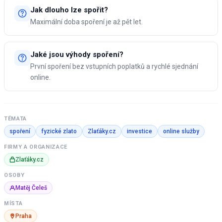
Jak dlouho lze spořit?
Maximální doba spoření je až pět let.
Jaké jsou výhody spoření?
První spoření bez vstupních poplatků a rychlé sjednání
online.
TÉMATA
spoření
fyzické zlato
Zlaťáky.cz
investice
online služby
FIRMY A ORGANIZACE
Zlaťáky.cz
OSOBY
Matěj Čeleš
MÍSTA
Praha