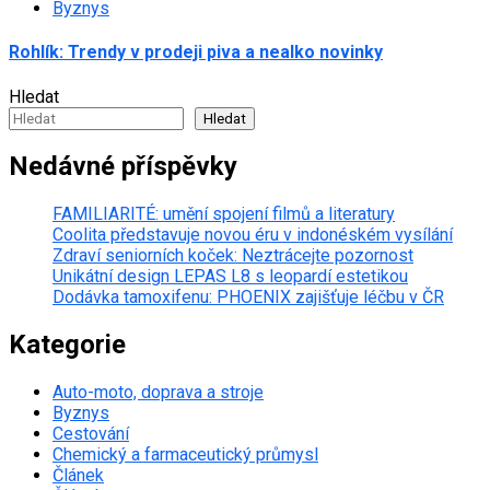
Byznys
Rohlík: Trendy v prodeji piva a nealko novinky
Hledat
Hledat
Nedávné příspěvky
FAMILIARITÉ: umění spojení filmů a literatury
Coolita představuje novou éru v indonéském vysílání
Zdraví seniorních koček: Neztrácejte pozornost
Unikátní design LEPAS L8 s leopardí estetikou
Dodávka tamoxifenu: PHOENIX zajišťuje léčbu v ČR
Kategorie
Auto-moto, doprava a stroje
Byznys
Cestování
Chemický a farmaceutický průmysl
Článek