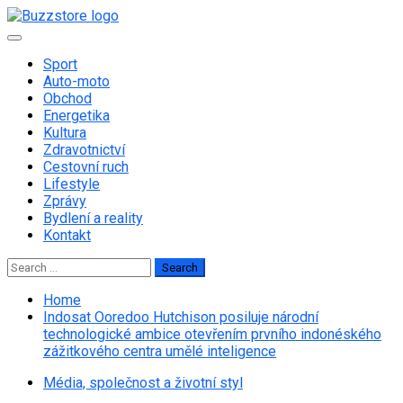
Skip
to
Primary
content
Menu
Sport
Auto-moto
Obchod
Energetika
Kultura
Zdravotnictví
Cestovní ruch
Lifestyle
Zprávy
Bydlení a reality
Kontakt
Search
for:
Home
Indosat Ooredoo Hutchison posiluje národní
technologické ambice otevřením prvního indonéského
zážitkového centra umělé inteligence
Média, společnost a životní styl