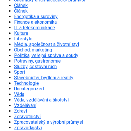
Článek
Článek
Energetika a suroviny
Finance a ekonomika
IT a telekomunikace
Kultura
Lifestyle
Média, společnost a životní styl
Obchod, marketing
Politika, veřejná správa a soudy
Potraviny, gastronomie
Služby, cestovní ruch
Sport
Stavebnictví, bydlení a reality
Technologie
Uncategorized
Věda
Věda, vzdělávání a školství
Vzdělávání
Zdraví
Zdravotnictví
Zpracovatelský a výrobní průmysl
Zpravodajství