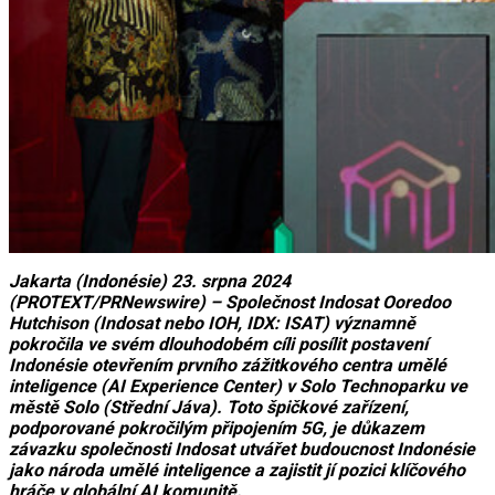
Jakarta (Indonésie) 23. srpna 2024
(PROTEXT/PRNewswire) – Společnost Indosat Ooredoo
Hutchison (Indosat nebo IOH, IDX: ISAT) významně
pokročila ve svém dlouhodobém cíli posílit postavení
Indonésie otevřením prvního zážitkového centra umělé
inteligence (AI Experience Center) v Solo Technoparku ve
městě Solo (Střední Jáva). Toto špičkové zařízení,
podporované pokročilým připojením 5G, je důkazem
závazku společnosti Indosat utvářet budoucnost Indonésie
jako národa umělé inteligence a zajistit jí pozici klíčového
hráče v globální AI komunitě.