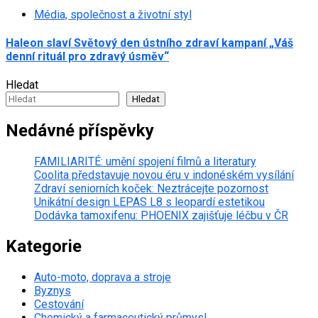
Média, společnost a životní styl
Haleon slaví Světový den ústního zdraví kampaní „Váš
denní rituál pro zdravý úsměv“
Hledat
Hledat
Nedávné příspěvky
FAMILIARITÉ: umění spojení filmů a literatury
Coolita představuje novou éru v indonéském vysílání
Zdraví seniorních koček: Neztrácejte pozornost
Unikátní design LEPAS L8 s leopardí estetikou
Dodávka tamoxifenu: PHOENIX zajišťuje léčbu v ČR
Kategorie
Auto-moto, doprava a stroje
Byznys
Cestování
Chemický a farmaceutický průmysl