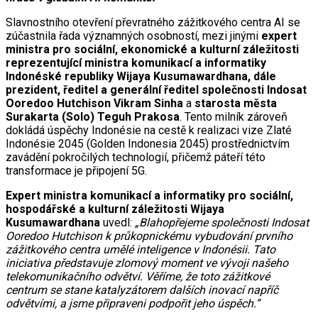
Slavnostního otevření převratného zážitkového centra AI se
zúčastnila řada významných osobností, mezi jinými
expert
ministra pro sociální, ekonomické a kulturní záležitosti
reprezentující ministra komunikací a informatiky
Indonéské republiky Wijaya Kusumawardhana, dále
prezident, ředitel a generální ředitel společnosti Indosat
Ooredoo Hutchison Vikram Sinha
a
starosta města
Surakarta (Solo) Teguh Prakosa
. Tento milník zároveň
dokládá úspěchy Indonésie na cestě k realizaci vize Zlaté
Indonésie 2045 (Golden Indonesia 2045) prostřednictvím
zavádění pokročilých technologií, přičemž páteří této
transformace je připojení 5G.
Expert ministra komunikací a informatiky pro sociální,
hospodářské a kulturní záležitosti Wijaya
Kusumawardhana
uvedl:
„Blahopřejeme společnosti Indosat
Ooredoo Hutchison k průkopnickému vybudování prvního
zážitkového centra umělé inteligence v Indonésii. Tato
iniciativa představuje zlomový moment ve vývoji našeho
telekomunikačního odvětví. Věříme, že toto zážitkové
centrum se stane katalyzátorem dalších inovací napříč
odvětvími, a jsme připraveni podpořit jeho úspěch.”