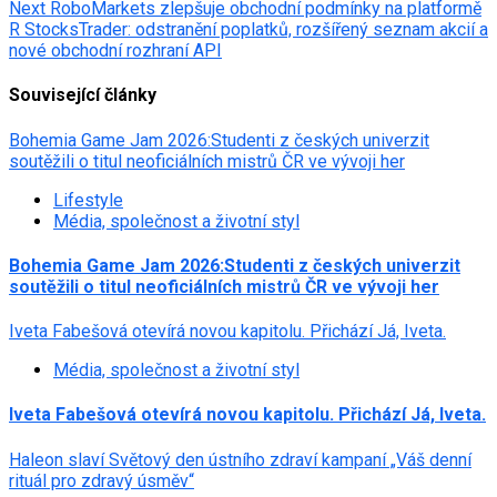
navigation
Next
RoboMarkets zlepšuje obchodní podmínky na platformě
R StocksTrader: odstranění poplatků, rozšířený seznam akcií a
nové obchodní rozhraní API
Související články
Bohemia Game Jam 2026:Studenti z českých univerzit
soutěžili o titul neoficiálních mistrů ČR ve vývoji her
Lifestyle
Média, společnost a životní styl
Bohemia Game Jam 2026:Studenti z českých univerzit
soutěžili o titul neoficiálních mistrů ČR ve vývoji her
Iveta Fabešová otevírá novou kapitolu. Přichází Já, Iveta.
Média, společnost a životní styl
Iveta Fabešová otevírá novou kapitolu. Přichází Já, Iveta.
Haleon slaví Světový den ústního zdraví kampaní „Váš denní
rituál pro zdravý úsměv“