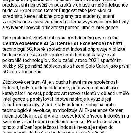
představení nejnovějších pokroků v oblasti umělé inteligence
bude AI Experience Center fungovat také jako školicí
středisko, které nabídne programy pro studenty, státní
zaměstnance a širší veřejnost na téma zvyšování produktivity
a vytváření nových příležitostí pomocí umělé inteligence.
Tyto praktické zkušenosti jsou předstupněm revolučního
Centra excelence AI (AI Center of Excellence)
na bázi
technologií 5G, které společnost Indosat připravuje v blízké
budoucnosti. Závazek společnosti Indosat katalyzovat
pokročilé technologie v Solu začal v roce 2021 spuštěním
služby 5G, po němž následovalo zřízení Solo Safari jako první
5G zoo v Indonésii.
Zážitkové centrum AI je v duchu hlavní mise společnosti
Indosat, tedy posílení Indonésie, připraveno sloužit jako
katalyzátor inovací, podporovat rozvoj talentů v oblasti umělé
inteligence a poskytovat lidstvu nástroje k využití její
transformační síly. V době, kdy Indonésie stojí na prahu
technologické revoluce, symbolizuje AI Experience Center
nejen počátek nové éry, ale i cesty, která přivede Indonésii na
samotný vrchol oboru umělé inteligence. Prostřednictvím
tohoto zařízení společnost Indosat investuje nejen do
technologií, ale také do budoucnosti země, přináší