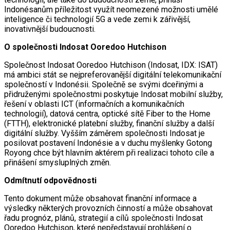
Indonésanům příležitost využít neomezené možnosti umělé
inteligence či technologií 5G a vede zemi k zářivější,
inovativnější budoucnosti.
O společnosti Indosat Ooredoo Hutchison
Společnost Indosat Ooredoo Hutchison (Indosat, IDX: ISAT)
má ambici stát se nejpreferovanější digitální telekomunikační
společností v Indonésii. Společně se svými dceřinými a
přidruženými společnostmi poskytuje Indosat mobilní služby,
řešení v oblasti ICT (informačních a komunikačních
technologií), datová centra, optické sítě Fiber to the Home
(FTTH), elektronické platební služby, finanční služby a další
digitální služby. Vyšším záměrem společnosti Indosat je
posilovat postavení Indonésie a v duchu myšlenky Gotong
Royong chce být hlavním aktérem při realizaci tohoto cíle a
přinášení smysluplných změn.
Odmítnutí odpovědnosti
Tento dokument může obsahovat finanční informace a
výsledky některých provozních činností a může obsahovat
řadu prognóz, plánů, strategií a cílů společnosti Indosat
Ooredoo Hutchison, které nepředstavují prohlášení o