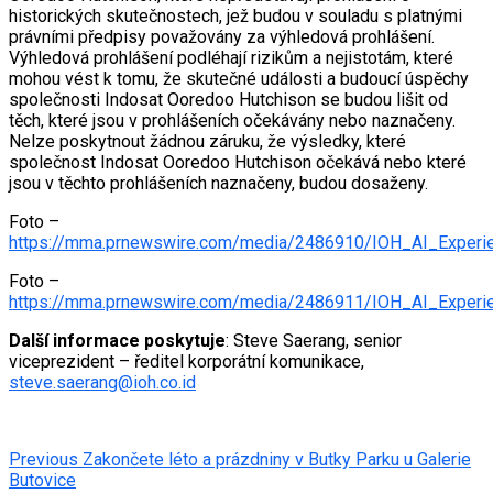
historických skutečnostech, jež budou v souladu s platnými
právními předpisy považovány za výhledová prohlášení.
Výhledová prohlášení podléhají rizikům a nejistotám, které
mohou vést k tomu, že skutečné události a budoucí úspěchy
společnosti Indosat Ooredoo Hutchison se budou lišit od
těch, které jsou v prohlášeních očekávány nebo naznačeny.
Nelze poskytnout žádnou záruku, že výsledky, které
společnost Indosat Ooredoo Hutchison očekává nebo které
jsou v těchto prohlášeních naznačeny, budou dosaženy.
Foto –
https://mma.prnewswire.com/media/2486910/IOH_AI_Experie
Foto –
https://mma.prnewswire.com/media/2486911/IOH_AI_Experi
Další informace poskytuje
: Steve Saerang, senior
viceprezident – ředitel korporátní komunikace,
steve.saerang@ioh.co.id
Post
Previous
Zakončete léto a prázdniny v Butky Parku u Galerie
Butovice