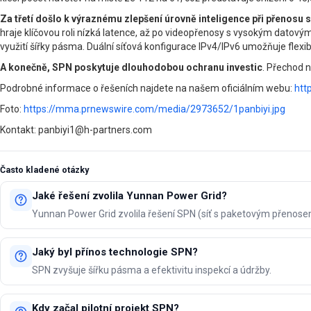
Za třetí došlo k výraznému zlepšení úrovně inteligence při přenosu s
hraje klíčovou roli nízká latence, až po videopřenosy s vysokým datový
využití šířky pásma. Duální síťová konfigurace IPv4/IPv6 umožňuje flexibil
A konečně, SPN poskytuje dlouhodobou ochranu investic
. Přechod 
Podrobné informace o řešeních najdete na našem oficiálním webu:
htt
Foto:
https://mma.prnewswire.com/media/2973652/1panbiyi.jpg
Kontakt: panbiyi1@h-partners.com
Často kladené otázky
Jaké řešení zvolila Yunnan Power Grid?
Yunnan Power Grid zvolila řešení SPN (síť s paketovým přenose
Jaký byl přínos technologie SPN?
SPN zvyšuje šířku pásma a efektivitu inspekcí a údržby.
Kdy začal pilotní projekt SPN?