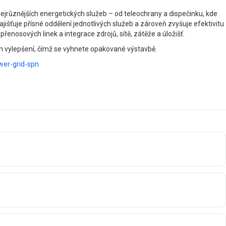
jrůznějších energetických služeb – od teleochrany a dispečinku, kde
išťuje přísné oddělení jednotlivých služeb a zároveň zvyšuje efektivitu
přenosových linek a integrace zdrojů, sítě, zátěže a úložišť.
ch vylepšení, čímž se vyhnete opakované výstavbě.
wer-grid-spn