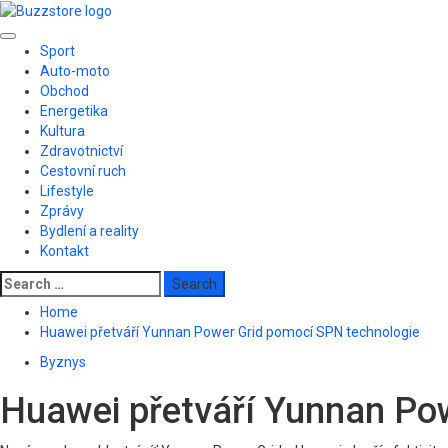
Skip
to
Primary
content
Sport
Menu
Auto-moto
Obchod
Energetika
Kultura
Zdravotnictví
Cestovní ruch
Lifestyle
Zprávy
Bydlení a reality
Kontakt
Search
for:
Home
Huawei přetváří Yunnan Power Grid pomocí SPN technologie
Byznys
Huawei přetváří Yunnan Po