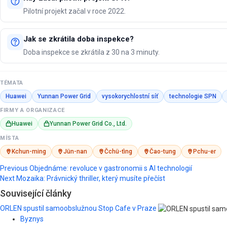
Pilotní projekt začal v roce 2022.
Jak se zkrátila doba inspekce?
Doba inspekce se zkrátila z 30 na 3 minuty.
TÉMATA
Huawei
Yunnan Power Grid
vysokorychlostní síť
technologie SPN
FIRMY A ORGANIZACE
Huawei
Yunnan Power Grid Co., Ltd.
MÍSTA
Kchun-ming
Jün-nan
Čchü-ťing
Čao-tung
Pchu-er
Post
Previous
Objednáme: revoluce v gastronomii s AI technologií
Next
Mozaika: Právnický thriller, který musíte přečíst
navigation
Související články
ORLEN spustil samoobslužnou Stop Cafe v Praze
Byznys