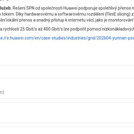
lužeb.
Řešení SPN od společnosti Huawei podporuje spolehlivý přenos ne
m tokem. Díky hardwarovému a softwarovému rozdělení (FlexE slicing) zaj
ní lokální přenos a snadný přístup k internetu věcí, jako je monitorování 
na rychlosti 25 Gbit/s až 400 Gbit/s lze podpořit pomocí nízkonákladový
ps://e.huawei.com/en/case-studies/industries/grid/202604-yunnan-po
m).