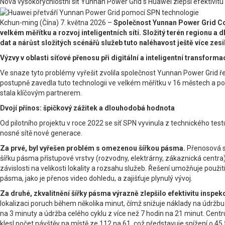
Nová vysokorychlostní síť Yunnan Power Grid s Huawei zlepší efektivit
Kchun-ming (Čína) 7. května 2026 –
Společnost Yunnan Power Grid Co.,
velkém měřítku a rozvoj inteligentních sítí. Složitý terén regionu a 
dat a nárůst složitých scénářů služeb tuto naléhavost ještě více zes
Výzvy v oblasti síťové přenosu při digitální a inteligentní transfor
Ve snaze tyto problémy vyřešit zvolila společnost Yunnan Power Grid řeše
postupně zavedla tuto technologii ve velkém měřítku v 16 městech a polo
stala klíčovým partnerem.
Dvojí přínos: špičkový zážitek a dlouhodobá hodnota
Od pilotního projektu v roce 2022 se síť SPN vyvinula z technického tes
nosné sítě nové generace.
Za prvé, byl vyřešen problém s omezenou šířkou pásma.
Přenosová sí
šířku pásma přístupové vrstvy (rozvodny, elektrárny, zákaznická centra) n
závislosti na velikosti lokality a rozsahu služeb. Řešení umožňuje použi
pásma, jako je přenos video dohledu, a zajišťuje plynulý vývoj.
Za druhé, zkvalitnění šířky pásma výrazně zlepšilo efektivitu inspek
lokalizaci poruch během několika minut, čímž snižuje náklady na údržbu 
na 3 minuty a údržba celého cyklu z více než 7 hodin na 21 minut. Ce
klesl počet návštěv na místě ze 112 na 61, což představuje snížení o 45,