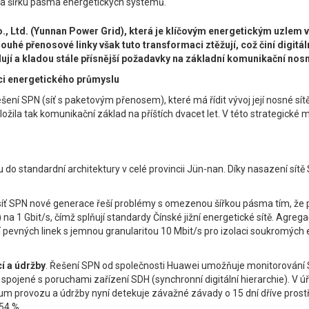
u a šířku pásma energetických systémů.
 Ltd. (Yunnan Power Grid), která je klíčovým energetickým uzlem v 
dlouhé přenosové linky však tuto transformaci ztěžují, což činí digitá
ilují a kladou stále přísnější požadavky na základní komunikační nosn
maci energetického průmyslu
ní SPN (síť s paketovým přenosem), které má řídit vývoj její nosné sítě 
žila tak komunikační základ na příštích dvacet let. V této strategické 
tu do standardní architektury v celé provincii Jün-nan. Díky nasazení sí
ť SPN nové generace řeší problémy s omezenou šířkou pásma tím, že př
a 1 Gbit/s, čímž splňují standardy Čínské jižní energetické sítě. Agregač
tí pevných linek s jemnou granularitou 10 Mbit/s pro izolaci soukromých e
cí a údržby
. Řešení SPN od společnosti Huawei umožňuje monitorování S
spojené s poruchami zařízení SDH (synchronní digitální hierarchie). V ú
ntrum provozu a údržby nyní detekuje závažné závady o 15 dní dříve pr
54 %.