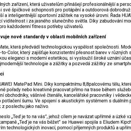
ných zařízení, která uživatelům přinášejí profesionálnější a pe
si své špičkové schopnosti pro potápění a outdoorová dobrodružs
jší a inteligentnější sportovní zážitek na vysoké úrovni. Řada H
jící viditelnost i za jasného slunečního světla. Díky zabudování mo
pro každodenní fitness potřeby uživatelů.
uje nové standardy v oblasti mobilních zařízení
 Mate, která předvádí technologickou vyspělost společnosti. Mo
o-Color, který zajišťuje konzistentní přesnost barev v různých 
kou eleganci s moderní estetikou, si vysloužil široké uznání úč
jmodernější technologie a zážitky a pozvedá zážitky ze smartph
ci
AWEI MatePad Mini. Díky kompaktnímu 8,8palcovému tělu, které je
né pořady nebo kreativně pracovat přímo na trase během služební
lní obchodníky, vášnivé čtenáře, kancelářské pracovníky i věde
ro potlačení šumu. Ve spojení s akustickým systémem s duálním 
k z poslechu jako naživo.
o „Teď je to na vás”, jehož cílem je navázat upřímné a úzké vzt
 kampaně „Teď je na vás běžet” se Huawei spojila s Eliudem Kipch
vím technologických inovací, pomocí příjemných produktů a upřímn