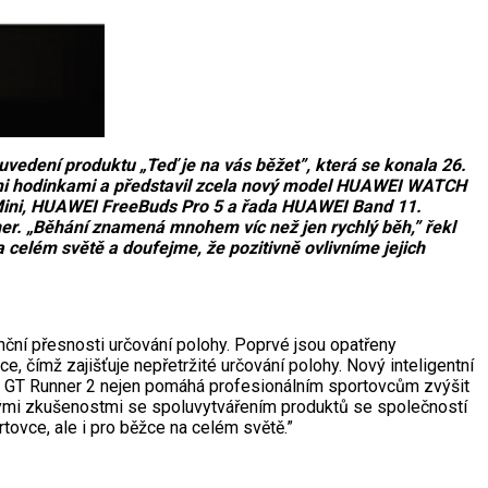
vedení produktu „Teď je na vás běžet”, která se konala 26.
kými hodinkami a představil zcela nový model HUAWEI WATCH
ini, HUAWEI FreeBuds Pro 5 a řada HUAWEI Band 11.
r. „Běhání znamená mnohem víc než jen rychlý běh,” řekl
 celém světě a doufejme, že pozitivně ovlivníme jejich
ní přesnosti určování polohy. Poprvé jsou opatřeny
e, čímž zajišťuje nepřetržité určování polohy. Nový inteligentní
H GT Runner 2 nejen pomáhá profesionálním sportovcům zvýšit
 svými zkušenostmi se spoluvytvářením produktů se společností
tovce, ale i pro běžce na celém světě.”