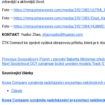
zdravější a aktivnější život.
Foto –
https://mma.prnewswire.com/media/2921382/ULT
Foto –
https://mma.prnewswire.com/media/2921383/Eliud
Foto –
https://mma.prnewswire.com/media/2921384/HUAWEI
KONTAKT
: Yuebo Zhao,
zhaoyuebo@huawei.com
ČTK Connect ke zprávě vydává obrazovou přílohu, která je k di
Post
Previous
Dvouválcový Pionýr i závodní Babetta Motomax předs
Next
Společnost QCY oznamuje brzké uvedení modelu Track S10 
navigation
Související články
Kowa Company oznámila nadcházející prezentaci neklinických 
Článek
Kowa Company oznámila nadcházející prezentaci neklinick