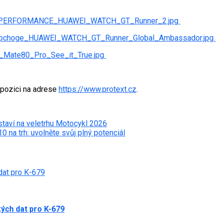
RA_PERFORMANCE_HUAWEI_WATCH_GT_Runner_2.jpg
_Kipchoge_HUAWEI_WATCH_GT_Runner_Global_Ambassador.jpg
_Mate80_Pro_See_it_True.jpg
spozici na adrese
https://www.protext.cz
.
taví na veletrhu Motocykl 2026
na trh: uvolněte svůj plný potenciál
dat pro K-679
ých dat pro K-679