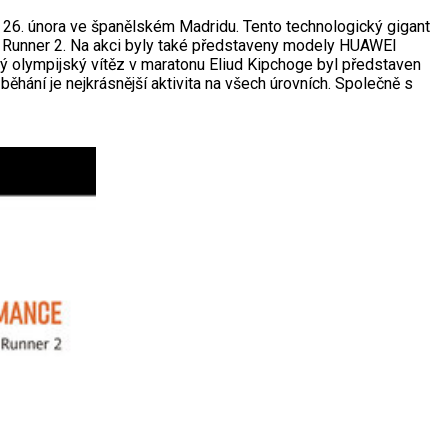
la 26. února ve španělském Madridu. Tento technologický gigant
T Runner 2. Na akci byly také představeny modely HUAWEI
lympijský vítěz v maratonu Eliud Kipchoge byl představen
hání je nejkrásnější aktivita na všech úrovních. Společně s