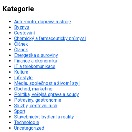
Kategorie
Auto-moto, doprava a stroje
Byznys
Cestování
Chemický a farmaceutický průmysl
Článek
Článek
Energetika a suroviny
Finance a ekonomika
IT a telekomunikace
Kultura
Lifestyle
Média, společnost a životní styl
Obchod, marketing
Politika, veřejná správa a soudy
Potraviny, gastronomie
Služby, cestovní ruch
Sport
Stavebnictví, bydlení a reality
Technologie
Uncategorized