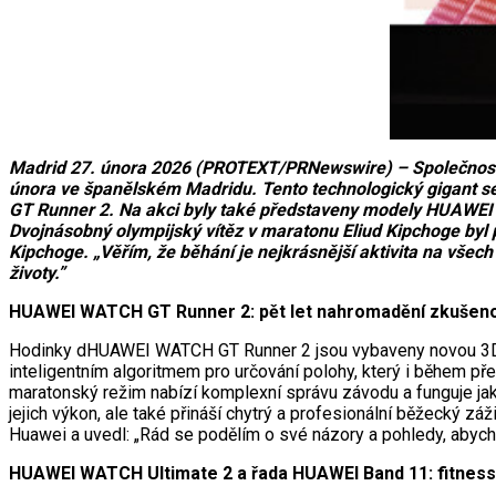
Madrid 27. února 2026 (PROTEXT/PRNewswire) – Společnost Hu
února ve španělském Madridu. Tento technologický gigant se
GT Runner 2. Na akci byly také představeny modely HUAWE
Dvojnásobný olympijský vítěz v maratonu Eliud Kipchoge by
Kipchoge. „Věřím, že běhání je nejkrásnější aktivita na všec
životy.”
HUAWEI WATCH GT Runner 2: pět let nahromadění zkušenos
Hodinky dHUAWEI WATCH GT Runner 2 jsou vybaveny novou 3D pl
inteligentním algoritmem pro určování polohy, který i během přer
maratonský režim nabízí komplexní správu závodu a funguje j
jejich výkon, ale také přináší chytrý a profesionální běžecký
Huawei a uvedl: „Rád se podělím o své názory a pohledy, abych z
HUAWEI WATCH Ultimate 2 a řada HUAWEI Band 11: fitness