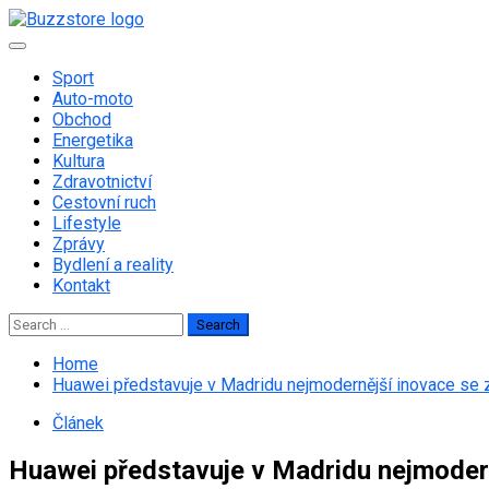
Skip
to
Primary
content
Menu
Sport
Auto-moto
Obchod
Energetika
Kultura
Zdravotnictví
Cestovní ruch
Lifestyle
Zprávy
Bydlení a reality
Kontakt
Search
for:
Home
Huawei představuje v Madridu nejmodernější inovace se
Článek
Huawei představuje v Madridu nejmoder