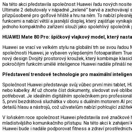
Na této akci představila společnost Huawei řadu nových nositel
Ultimate 2 debutovaly v nápadné „zelené” barvě a zachovávají 
přizpůsobené pro golfové hřiště a hru na něm. To nabízí přesně
funkcemi a nabízí větší a jasnější displej, který zajišťuje vynika
jednoho kompaktního zařízení slouží jako spolehlivý společník 
HUAWEI Mate 80 Pro: špičkový vlajkový model, který nastav
Huawei se vrací ve velkém stylu na globální trh se svou řadou
společnosti Huawei, je vybaven vylepšeným fotoaparátem True-t
nový design Dvojitý prostorový kroužek, který kombinuje klasic
pokročilým funkcím umělé inteligence Huawei nadále přináší ne
Představení trendové technologie pro maximální inteligen
Společnost Huawei představuje svůj vůbec první mini tablet, HU
nebo kabelky. Ať už chcete číst dokumenty, sledovat své oblíbe
potřebovat. Je ideálním digitálním společníkem pro profesioná
5, první bezdrátová sluchátka v oboru s duálním motorem AI p
detailů hlasu a nástrojů, což uživatelům nabízí pohlcující zážite
V loňském roce společnost Huawei představila své značkové hesl
mladistvějšího komunikačního přístupu. Na této akci k zahájení
Huawei bude i nadále podporovat fitness a zdraví prostřednict