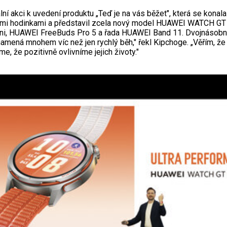
ní akci k uvedení produktu „Teď je na vás běžet", která se kona
eckými hodinkami a představil zcela nový model HUAWEI WATCH G
 HUAWEI FreeBuds Pro 5 a řada HUAWEI Band 11. Dvojnásobný o
ná mnohem víc než jen rychlý běh," řekl Kipchoge. „Věřím, že bě
 že pozitivně ovlivníme jejich životy."