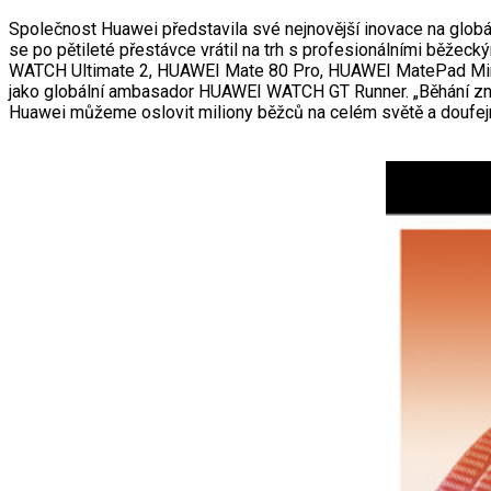
Společnost Huawei představila své nejnovější inovace na globál
se po pětileté přestávce vrátil na trh s profesionálními běž
WATCH Ultimate 2, HUAWEI Mate 80 Pro, HUAWEI MatePad Mini,
jako globální ambasador HUAWEI WATCH GT Runner. „Běhání zname
Huawei můžeme oslovit miliony běžců na celém světě a doufejme,