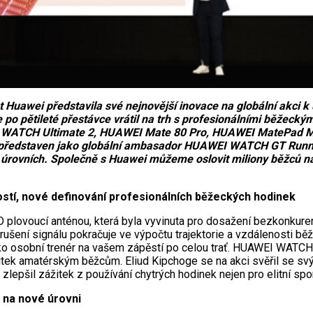
awei představila své nejnovější inovace na globální akci k u
 po pětileté přestávce vrátil na trh s profesionálními běžec
I WATCH Ultimate 2, HUAWEI Mate 80 Pro, HUAWEI MatePad M
l představen jako globální ambasador HUAWEI WATCH GT Runne
h úrovních. Společně s Huawei můžeme oslovit miliony běžců na
tí, nové definování profesionálních běžeckých hodinek
ovoucí anténou, která byla vyvinuta pro dosažení bezkonkurenč
ušení signálu pokračuje ve výpočtu trajektorie a vzdálenosti běžc
ako osobní trenér na vašem zápěstí po celou trať. HUAWEI WATC
 zážitek amatérským běžcům. Eliud Kipchoge se na akci svěřil se
lepšil zážitek z používání chytrých hodinek nejen pro elitní spor
 na nové úrovni