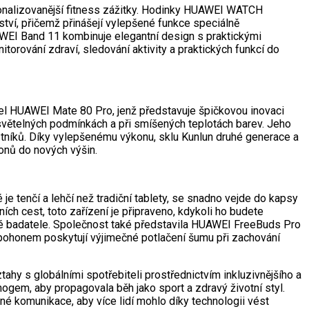
rsonalizovanější fitness zážitky. Hodinky HUAWEI WATCH
tví, přičemž přinášejí vylepšené funkce speciálně
UAWEI Band 11 kombinuje elegantní design s praktickými
nitorování zdraví, sledování aktivity a praktických funkcí do
del HUAWEI Mate 80 Pro, jenž představuje špičkovou inovaci
světelných podmínkách a při smíšených teplotách barev. Jeho
astníků. Díky vylepšenému výkonu, sklu Kunlun druhé generace a
onů do nových výšin.
 tenčí a lehčí než tradiční tablety, se snadno vejde do kapsy
ch cest, toto zařízení je připraveno, kdykoli ho budete
cké badatele. Společnost také představila HUAWEI FreeBuds Pro
pohonem poskytují výjimečné potlačení šumu při zachování
ahy s globálními spotřebiteli prostřednictvím inkluzivnějšího a
ogem, aby propagovala běh jako sport a zdravý životní styl.
é komunikace, aby více lidí mohlo díky technologii vést