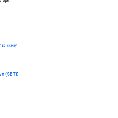
vropě.
mácí scény
ve (SBTi)