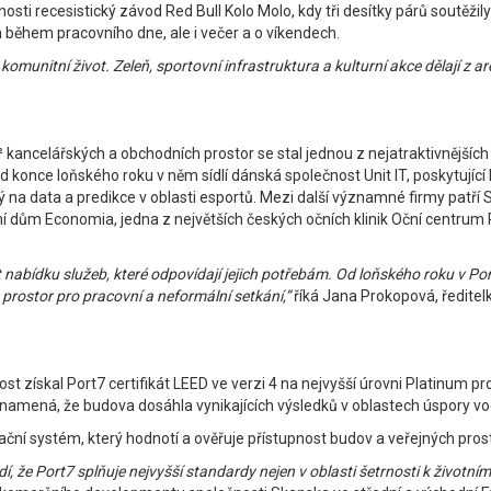
sti recesistický závod Red Bull Kolo Molo, kdy tři desítky párů soutěži
en během pracovního dne, ale i večer a o víkendech.
omunitní život. Zeleň, sportovní infrastruktura a kulturní akce dělají z ar
 kancelářských a obchodních prostor se stal jednou z nejatraktivnějších 
d konce loňského roku v něm sídlí dánská společnost Unit IT, poskytující
ý na data a predikce v oblasti esportů. Mezi další významné firmy patří 
í dům Economia, jedna z největších českých očních klinik Oční centrum
 nabídku služeb, které odpovídají jejich potřebám. Od loňského roku v P
 prostor pro pracovní a neformální setkání,”
říká Jana Prokopová, ředitel
získal Port7 certifikát LEED ve verzi 4 na nejvyšší úrovni Platinum pro
í znamená, že budova dosáhla vynikajících výsledků v oblastech úspory vod
kační systém, který hodnotí a ověřuje přístupnost budov a veřejných pros
í, že Port7 splňuje nejvyšší standardy nejen v oblasti šetrnosti k životnímu