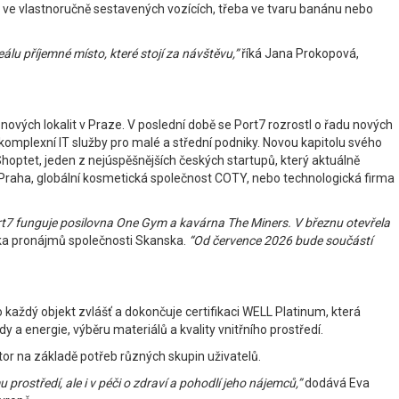
ly ve vlastnoručně sestavených vozících, třeba ve tvaru banánu nebo
eálu příjemné místo, které stojí za návštěvu,”
říká Jana Prokopová,
nových lokalit v Praze. V poslední době se Port7 rozrostl o řadu nových
 komplexní IT služby pro malé a střední podniky. Novou kapitolu svého
Shoptet, jeden z nejúspěšnějších českých startupů, který aktuálně
 Praha, globální kosmetická společnost COTY, nebo technologická firma
ort7 funguje posilovna One Gym a kavárna The Miners. V březnu otevřela
ka pronájmů společnosti Skanska.
“Od července 2026 bude součástí
 každý objekt zvlášť a dokončuje certifikaci WELL Platinum, která
y a energie, výběru materiálů a kvality vnitřního prostředí.
tor na základě potřeb různých skupin uživatelů.
 prostředí, ale i v péči o zdraví a pohodlí jeho nájemců,”
dodává Eva