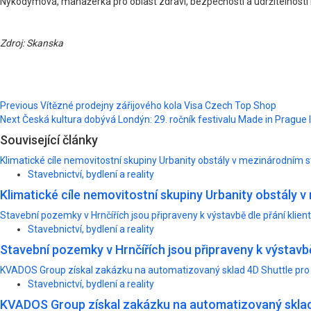
Nykodymová, manažerka pro oblast zdraví, bezpečnosti a udržitelnosti
Zdroj: Skanska
Post
Previous
Vítězné prodejny zářijového kola Visa Czech Top Shop
Next
Česká kultura dobývá Londýn: 29. ročník festivalu Made in Pragu
navigation
Související články
Klimatické cíle nemovitostní skupiny Urbanity obstály v mezinárodním s
Stavebnictví, bydlení a reality
Klimatické cíle nemovitostní skupiny Urbanity obstály 
Stavební pozemky v Hrnčířích jsou připraveny k výstavbě dle přání klien
Stavebnictví, bydlení a reality
Stavební pozemky v Hrnčířích jsou připraveny k výstavbě
KVADOS Group získal zakázku na automatizovaný sklad 4D Shuttle pro
Stavebnictví, bydlení a reality
KVADOS Group získal zakázku na automatizovaný sklad 