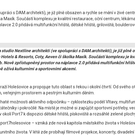
olupráci s DAM.architekti), je již plně obsazen a rychle se mění v živé c
lka Maxík. Součástí komplexu je kvalitní restaurace, oční centrum, lékár
vce 2.0 přidává multifunkční hřiště, dětské hřiště, griloviště, bouldero
 studio Nextline architekti (ve spolupráci s DAM.architekti), je již pln
a Hotels & Resorts, Coty, Aeven či školka Maxík. Součástí komplexu je kv
. Nově zpřístupněný prostor na náplavce 2.0 přidává multifunkční hřiště
ně ožívá kulturními a sportovními akcemi.
raží Holešovice a propojuje tuto oblast s řekou i okolní čtvrtí. Od svéh
em, veřejným prostorem a pestrým kulturním děním.
bohaté možnosti aktivního odpočinku – cyklostezku podél Vltavy, multifunkč
čníky i pokročilé. Na místě je možné si zapůjčit sportovní potřeby, vedle
okolí Port7 k dispozici dětské hřiště, pískoviště a rozsáhlé zelené ploc
ort7holesovice – vzniká zde nová kapitola městského života v Holešovi
ního života. V létě zde probíhají filmové projekce, koncerty, divadelní p