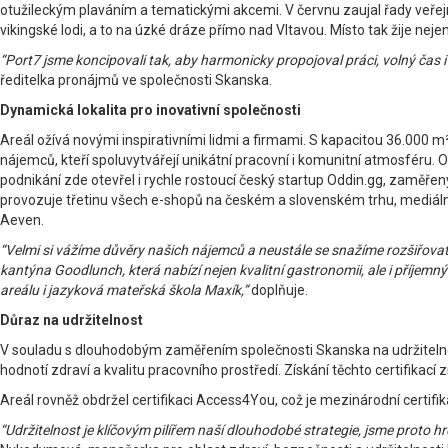
otužileckým plaváním a tematickými akcemi. V červnu zaujal řady veřejno
vikingské lodi, a to na úzké dráze přímo nad Vltavou. Místo tak žije nej
“Port7 jsme koncipovali tak, aby harmonicky propojoval práci, volný čas i k
ředitelka pronájmů ve společnosti Skanska.
Dynamická lokalita pro inovativní společnosti
Areál ožívá novými inspirativními lidmi a firmami. S kapacitou 36.000 m²
nájemců, kteří spoluvytvářejí unikátní pracovní i komunitní atmosféru. O
podnikání zde otevřel i rychle rostoucí český startup Oddin.gg, zaměřen
provozuje třetinu všech e-shopů na českém a slovenském trhu, mediáln
Aeven.
“Velmi si vážíme důvěry našich nájemců a neustále se snažíme rozšiřovat
kantýna Goodlunch, která nabízí nejen kvalitní gastronomii, ale i příjemný
areálu i jazyková mateřská škola Maxík,”
doplňuje.
Důraz na udržitelnost
V souladu s dlouhodobým zaměřením společnosti Skanska na udržitelnost 
hodnotí zdraví a kvalitu pracovního prostředí. Získání těchto certifikac
Areál rovněž obdržel certifikaci Access4You, což je mezinárodní certifi
“Udržitelnost je klíčovým pilířem naší dlouhodobé strategie, jsme proto hrd