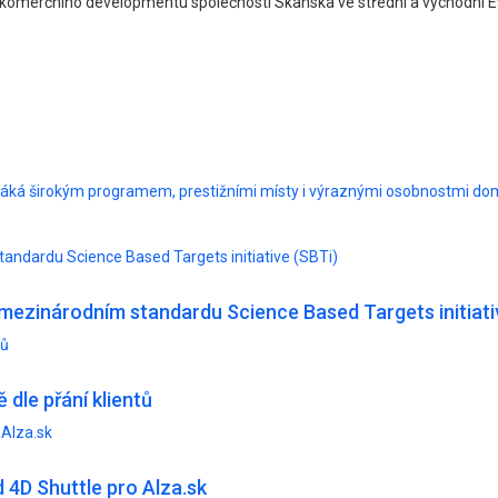
 komerčního developmentu společnosti Skanska ve střední a východní E
e láká širokým programem, prestižními místy i výraznými osobnostmi do
tandardu Science Based Targets initiative (SBTi)
v mezinárodním standardu Science Based Targets initiati
tů
 dle přání klientů
 Alza.sk
4D Shuttle pro Alza.sk