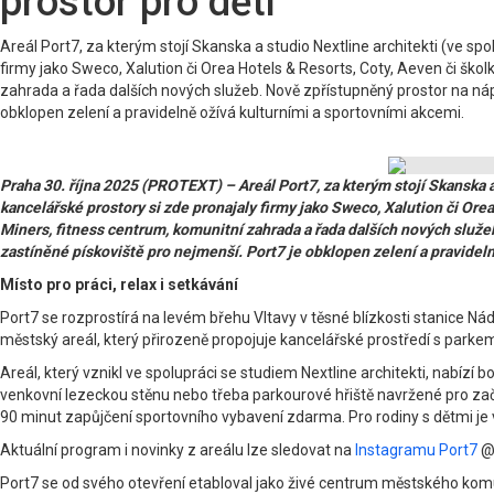
prostor pro děti
Areál Port7, za kterým stojí Skanska a studio Nextline architekti (ve sp
firmy jako Sweco, Xalution či Orea Hotels & Resorts, Coty, Aeven či ško
zahrada a řada dalších nových služeb. Nově zpřístupněný prostor na nápla
obklopen zelení a pravidelně ožívá kulturními a sportovními akcemi.
Praha 30. října 2025 (PROTEXT) – Areál Port7, za kterým stojí Skanska a
kancelářské prostory si zde pronajaly firmy jako Sweco, Xalution či Ore
Miners, fitness centrum, komunitní zahrada a řada dalších nových služeb
zastíněné pískoviště pro nejmenší. Port7 je obklopen zelení a pravidel
Místo pro práci, relax i setkávání
Port7 se rozprostírá na levém břehu Vltavy v těsné blízkosti stanice Nád
městský areál, který přirozeně propojuje kancelářské prostředí s park
Areál, který vznikl ve spolupráci se studiem Nextline architekti, nabízí 
venkovní lezeckou stěnu nebo třeba parkourové hřiště navržené pro začáte
90 minut zapůjčení sportovního vybavení zdarma. Pro rodiny s dětmi je v 
Aktuální program i novinky z areálu lze sledovat na
Instagramu Port7
@p
Port7 se od svého otevření etabloval jako živé centrum městského komunit