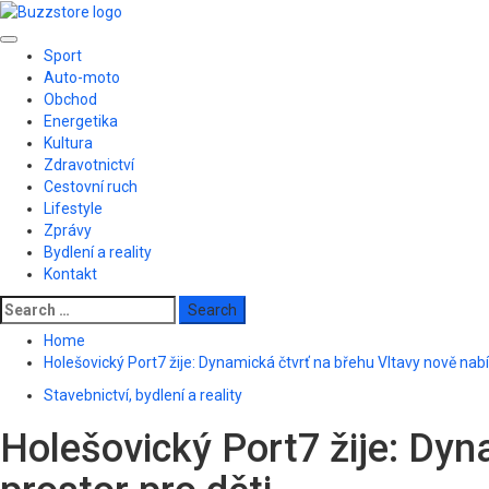
Skip
to
Primary
content
Sport
Menu
Auto-moto
Obchod
Energetika
Kultura
Zdravotnictví
Cestovní ruch
Lifestyle
Zprávy
Bydlení a reality
Kontakt
Search
for:
Home
Holešovický Port7 žije: Dynamická čtvrť na břehu Vltavy nově nabíz
Stavebnictví, bydlení a reality
Holešovický Port7 žije: Dyn