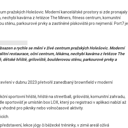
entrum pražských Holešovic. Moderní kancelářské prostory si zde pronajaly
na, nechybí kavárna z řetězce The Miners, fitness centrum, komunitní
vou stěnu, parkourové prvky a zastíněné pískoviště pro nejmenší. Port7 je
ě obsazen a rychle se mění v živé centrum pražských Holešovic. Moderní
alitní restaurace, oční centrum, lékárna, nechybí kavárna z řetězce The
, dětské hřiště, griloviště, boulderovou stěnu, parkourové prvky a
o otevření v dubnu 2023 přetvořil zanedbaný brownfield v moderní
ní sportovní hřiště, hřiště na streetball, griloviště, komunitní zahradu,
 sportovišť je umístěn box LOX, který po registraci v aplikaci nabízí až
hy vhodné pro pikniky nebo volnočasové aktivity.
cích.
ředstavení, lekce jógy či běžecké tréninky, v zimě areál ožívá