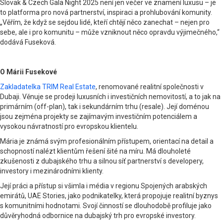
Slovak & Czech Gala Night 2025 není jen večer ve znamení luxusu – je
to platforma pro nová partnerství, inspiraci a prohlubování komunity.
„Věřím, že když se sejdou lidé, kteří chtějí něco zanechat – nejen pro
sebe, ale i pro komunitu – může vzniknout něco opravdu výjimečného,“
dodává Fuseková.
O Márii Fusekové
Zakladatelka TRIM Real Estate
, renomované realitní společnosti v
Dubaji. Věnuje se prodeji luxusních i investičních nemovitostí, a to jak na
primárním (off-plan), tak i sekundárním trhu (resale). Její doménou
jsou zejména projekty se zajímavým investičním potenciálem a
vysokou návratností pro evropskou klientelu.
Mária je známá svým profesionálním přístupem, orientací na detail a
schopností nalézt klientům řešení šité na míru. Má dlouholeté
zkušenosti z dubajského trhu a silnou síť partnerství s developery,
investory i mezinárodními klienty.
Její práci a přístup si všimla i média v regionu Spojených arabských
emirátů, UAE Stories, jako podnikatelky, která propojuje realitní byznys
s komunitními hodnotami. Svojí činností se dlouhodobě profiluje jako
důvěryhodná odbornice na dubajský trh pro evropské investory.