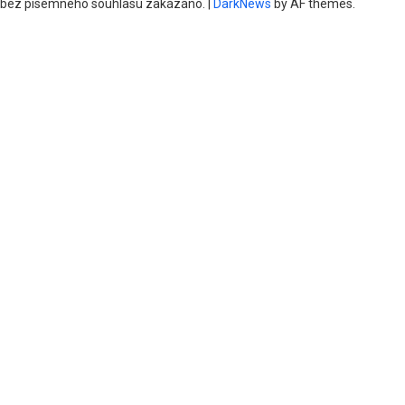
bez písemného souhlasu zakázáno.
|
DarkNews
by AF themes.