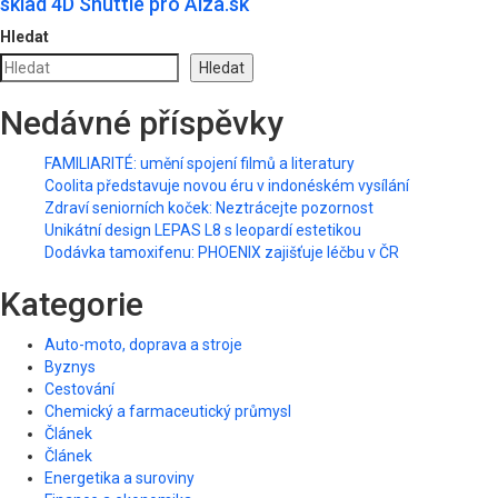
sklad 4D Shuttle pro Alza.sk
Hledat
Hledat
Nedávné příspěvky
FAMILIARITÉ: umění spojení filmů a literatury
Coolita představuje novou éru v indonéském vysílání
Zdraví seniorních koček: Neztrácejte pozornost
Unikátní design LEPAS L8 s leopardí estetikou
Dodávka tamoxifenu: PHOENIX zajišťuje léčbu v ČR
Kategorie
Auto-moto, doprava a stroje
Byznys
Cestování
Chemický a farmaceutický průmysl
Článek
Článek
Energetika a suroviny