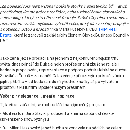
„Za poslední roky jsem v Dubaji potkala stovky inspirativních lidí – ať už
prostřednictvím mé práce v realitách, nebo v rámci česko-slovenského
networkingu, který se tu přirozeně formuje. Právě díky těmto setkáním a
rozhovorům vznikla myšlenka vytvořit večer, který nás všechny propojí –
s noblesou, úctou a hrdostí,“
říká Mária Fuseková, CEO
TRIM Real
Estate
, která je zároveň zakládajícím členem Slovak Business Council v
UAE.
Jako žena, jež se prosadila na jednom z nejkonkurenčnějších trhů
světa, dnes přináší do Dubaje nejen profesionální zkušenosti, ale i
hodnoty propojování, reprezentace a podpory podnikatelského ducha
Slováků a Čechů v zahraničí. Galavečer je přirozeným pokračováním
jejího příběhu – od budování důvěryhodné značky až po vytváření
prostoru s kulturním i společenským přesahem.
Večer plný elegance, umění a inspirace
Ti, kteří se zúčastní, se mohou těšit na výjimečný program:
•
Moderátor:
Jaro Slávik, producent a známá osobnost česko-
slovenského showbyznysu
•
DJ:
Milan Lieskovský, jehož hudba rezonovala na pódiích po celém