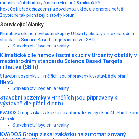
menstruační chudoby částkou více než 8 milionů Kč
navigation
Next
Češi před odjezdem na dovolenou uklidí, ale energie neřeší.
Zbytečně tak přicházejí o stovky korun
Související články
Klimatické cíle nemovitostní skupiny Urbanity obstály v mezinárodním
standardu Science Based Targets initiative (SBTi)
Stavebnictví, bydlení a reality
Klimatické cíle nemovitostní skupiny Urbanity obstály v
mezinárodním standardu Science Based Targets
initiative (SBTi)
Stavební pozemky v Hrnčířích jsou připraveny k výstavbě dle přání
klientů
Stavebnictví, bydlení a reality
Stavební pozemky v Hrnčířích jsou připraveny k
výstavbě dle přání klientů
KVADOS Group získal zakázku na automatizovaný sklad 4D Shuttle pro
Alza.sk
Stavebnictví, bydlení a reality
KVADOS Group získal zakázku na automatizovaný