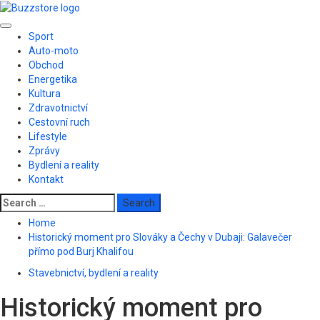
Skip
to
Primary
content
Sport
Menu
Auto-moto
Obchod
Energetika
Kultura
Zdravotnictví
Cestovní ruch
Lifestyle
Zprávy
Bydlení a reality
Kontakt
Search
for:
Home
Historický moment pro Slováky a Čechy v Dubaji: Galavečer
přímo pod Burj Khalifou
Stavebnictví, bydlení a reality
Historický moment pro