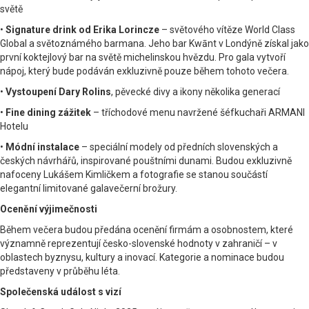
světě
•
Signature drink od Erika Lorincze
– světového vítěze World Class
Global a světoznámého barmana. Jeho bar Kwānt v Londýně získal jako
první koktejlový bar na světě michelinskou hvězdu. Pro gala vytvoří
nápoj, který bude podáván exkluzivně pouze během tohoto večera.
•
Vystoupení Dary Rolins
, pěvecké divy a ikony několika generací
•
Fine dining zážitek
– tříchodové menu navržené šéfkuchaři ARMANI
Hotelu
•
Módní instalace
– speciální modely od předních slovenských a
českých návrhářů, inspirované pouštními dunami. Budou exkluzivně
nafoceny Lukášem Kimličkem a fotografie se stanou součástí
elegantní limitované galavečerní brožury.
Ocenění výjimečnosti
Během večera budou předána ocenění firmám a osobnostem, které
významně reprezentují česko-slovenské hodnoty v zahraničí – v
oblastech byznysu, kultury a inovací. Kategorie a nominace budou
představeny v průběhu léta.
Společenská událost s vizí