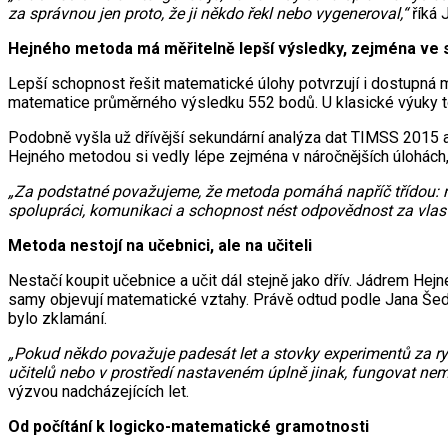
za správnou jen proto, že ji někdo řekl nebo vygeneroval,“
říká 
Hejného metoda má měřitelně lepší výsledky, zejména ve s
Lepší schopnost řešit matematické úlohy potvrzují i dostupná
matematice průměrného výsledku 552 bodů. U klasické výuky to
Podobně vyšla už dřívější sekundární analýza dat TIMSS 2015 a
Hejného metodou si vedly lépe zejména v náročnějších úlohách, 
„Za podstatné považujeme, že metoda pomáhá napříč třídou: nej
spolupráci, komunikaci a schopnost nést odpovědnost za vlast
Metoda nestojí na učebnici, ale na učiteli
Nestačí koupit učebnice a učit dál stejně jako dřív. Jádrem Hej
samy objevují matematické vztahy. Právě odtud podle Jana Šeda
bylo zklamání.
„Pokud někdo považuje padesát let a stovky experimentů za ry
učitelů nebo v prostředí nastaveném úplně jinak, fungovat nemu
výzvou nadcházejících let.
Od počítání k logicko-matematické gramotnosti