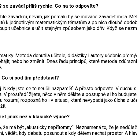
 se zavádí příliš rychle. Co na to odpovíte?
lé zavádění, nevím, jak pomalu by se inovace zavádět měla. Met
tů k jednotlivým matematickým tématům a po nich dlouhé období p
oupit učebnice a učit stejným způsobem jako dřív. Když se nezm
iky. Metoda donutila učitele, didaktiky i autory učebnic přemýšle
ájit, nebo ho změnit. Dnes řadu principů, které metoda zdůraznila
.
Co si pod tím představit?
. Nikdy jste se to neučil nazpaměť. A přesto odpovíte. V duchu s
a. V prostředí žijete, něco v něm děláte a postupně si ho budujet
du rozumí, rozpozná ho i v situaci, která nevypadá jako úloha z u
ít.
umět jinak než v klasické výuce?
, že má být „akusticky nepřítomný“. Neznamená to, že je nedůleži
hni, vědět, kdy debatu posunout a kdy dětem nechat prostor. A hla