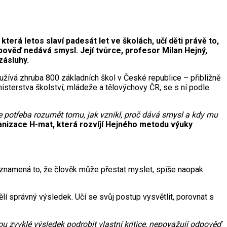
, která letos slaví padesát let ve školách, učí děti právě to,
dpověď nedává smysl. Její tvůrce, profesor Milan Hejný,
zásluhy.
 používá zhruba 800 základních škol v České republice – přibližně
isterstva školství, mládeže a tělovýchovy ČR, se s ní podle
 Je potřeba rozumět tomu, jak vznikl, proč dává smysl a kdy mu
anizace H-mat, která rozvíjí Hejného metodu výuky
eznamená to, že člověk může přestat myslet, spíše naopak.
lí správný výsledek. Učí se svůj postup vysvětlit, porovnat s
u zvyklé výsledek podrobit vlastní kritice, nepovažují odpověď