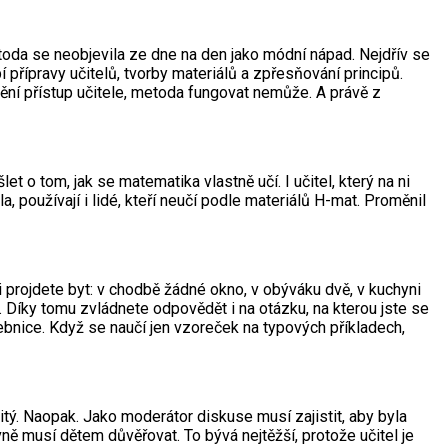
oda se neobjevila ze dne na den jako módní nápad. Nejdřív se
řípravy učitelů, tvorby materiálů a zpřesňování principů.
ění přístup učitele, metoda fungovat nemůže. A právě z
t o tom, jak se matematika vlastně učí. I učitel, který na ni
, používají i lidé, kteří neučí podle materiálů H-mat. Proměnil
i projdete byt: v chodbě žádné okno, v obýváku dvě, v kuchyni
e. Díky tomu zvládnete odpovědět i na otázku, na kterou jste se
čebnice. Když se naučí jen vzoreček na typových příkladech,
tý. Naopak. Jako moderátor diskuse musí zajistit, aby byla
vně musí dětem důvěřovat. To bývá nejtěžší, protože učitel je