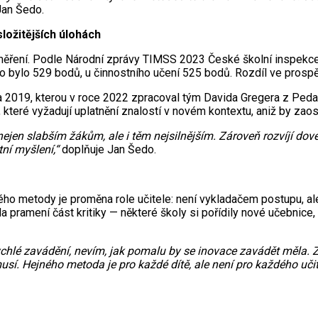
Jan Šedo.
ložitějších úlohách
 měření. Podle Národní zprávy TIMSS 2023 České školní inspekce
 bylo 529 bodů, u činnostního učení 525 bodů. Rozdíl ve prosp
 2019, kterou v roce 2022 zpracoval tým Davida Gregera z Pedago
které vyžadují uplatnění znalostí v novém kontextu, aniž by zao
en slabším žákům, ale i těm nejsilnějším. Zároveň rozvíjí doved
ní myšlení,“
doplňuje Jan Šedo.
ného metody je proměna role učitele: není vykladačem postupu, al
 pramení část kritiky — některé školy si pořídily nové učebnice
chlé zavádění, nevím, jak pomalu by se inovace zavádět měla. 
sí. Hejného metoda je pro každé dítě, ale není pro každého učit