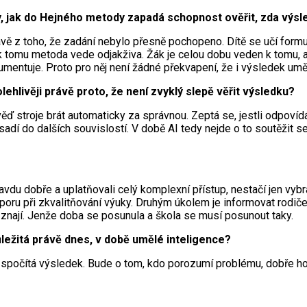
y, jak do Hejného metody zapadá schopnost ověřit, zda výsl
vě z toho, že zadání nebylo přesně pochopeno. Dítě se učí formu
 k tomu metoda vede odjakživa. Žák je celou dobu veden k tomu, a
rgumentuje. Proto pro něj není žádné překvapení, že i výsledek uměl
lehlivěji právě proto, že není zvyklý slepě věřit výsledku?
 stroje brát automaticky za správnou. Zeptá se, jestli odpovídá 
osadí do dalších souvislostí. V době AI tedy nejde o to soutěžit 
avdu dobře a uplatňovali celý komplexní přístup, nestačí jen vybra
ru při zkvalitňování výuky. Druhým úkolem je informovat rodiče a
 znají. Jenže doba se posunula a škola se musí posunout taky.
ležitá právě dnes, v době umělé inteligence?
spočítá výsledek. Bude o tom, kdo porozumí problému, dobře ho 