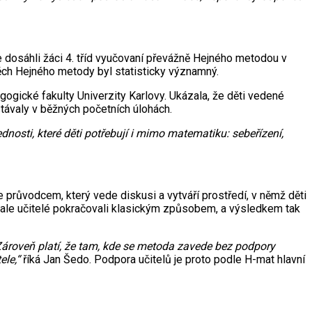
 dosáhli žáci 4. tříd vyučovaní převážně Hejného metodou v
ěch Hejného metody byl statisticky významný.
gické fakulty Univerzity Karlovy. Ukázala, že děti vedené
stávaly v běžných početních úlohách.
nosti, které děti potřebují i mimo matematiku: sebeřízení,
e průvodcem, který vede diskusi a vytváří prostředí, v němž děti
, ale učitelé pokračovali klasickým způsobem, a výsledkem tak
Zároveň platí, že tam, kde se metoda zavede bez podpory
ele,“
říká Jan Šedo. Podpora učitelů je proto podle H-mat hlavní