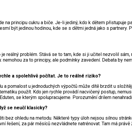
de na principu cukru a biče. Je-li jediný, kdo k dětem přistupuje 
smí být jedinou hodinou, kde se s dětmi jedná jako s partnery. P
e reálný problém. Stává se to tam, kde si ji učitel nezvolil sám
inu: nemohou za to principy, ale podmínky zavedení. Debata by nem
ychle a spolehlivě počítat. Je to reálné riziko?
u a pomalost u jednoduchých výpočtů může dítě brzdit u složitější
ematiku použít. Kdo jen rychle provádí nacvičený postup, nemusí 
ý Eduten, se kterým spolupracujeme. Porozumění drilem nenahradí
když se neučí klasicky?
 děti bez ohledu na metodu. Některé typy úloh nejsou silnou strán
reativní řešení, za pár měsíců nezvládnete natrénovat. Tam má práv