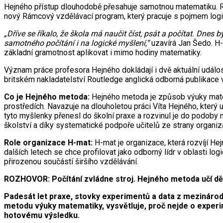
Hejného přístup dlouhodobě přesahuje samotnou matematiku. Ro
nový Rámcový vzdělávací program, který pracuje s pojmem log
„Dříve se říkalo, že škola má naučit číst, psát a počítat. Dne
samotného počítání i na logické myšlení,“
uzavírá Jan Šedo. H-
základní gramotnost aplikovat i mimo hodiny matematiky.
Význam práce profesora Hejného dokládají i dvě aktuální událo
britském nakladatelství Routledge anglická odborná publikace 
Co je Hejného metoda:
Hejného metoda je způsob výuky matem
prostředích. Navazuje na dlouholetou práci Víta Hejného, který 
tyto myšlenky přenesl do školní praxe a rozvinul je do podoby 
školství a díky systematické podpoře učitelů ze strany organi
Role organizace H-mat:
H-mat je organizace, která rozvíjí H
dalších letech se chce profilovat jako odborný lídr v oblasti l
přirozenou součástí širšího vzdělávání.
ROZHOVOR: Počítání zvládne stroj. Hejného metoda učí dě
Padesát let praxe, stovky experimentů a data z mezinárod
metodu výuky matematiky, vysvětluje, proč nejde o experime
hotovému výsledku.