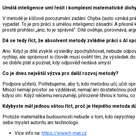
Umělá inteligence umí řešit i komplexní matematické úloh
V metodě je klíčové porozumění zadání. Chyba často vzniká prá
vypadat. To je pro práci s umělou inteligencí zásadní. A přesně
prostě prohlásí „ano, to je správně“. Dítě ověřuje, porovnává, a
Dá se tedy říct, že absolvent metody zvládne práci s AI spo
Ano. Když je dítě zvyklé výsledky zpochybňovat, nebude odpověď
rychleji, ale správnost si člověk musí ověřit tím, že výsledek d
se dobře ptát a poznat, kdy odpověď nedává smysl.
Co je dnes největší výzva pro další rozvoj metody?
Podpora učitelů. Potřebujeme, aby ti, kdo metodou učí, učili opr
Mnozí nemají prostor se vzdělávat, nemají ani dostatečnou podpo
kdysi oni. Když něčemu nerozumějí, přirozeně tíhnou k tomu, co
Kdybyste měl jednou větou říct, proč je Hejného metoda dů
Protože matematika budoucnosti nebude o tom, kdo nejrychleji 
sebe myslet autoritu ani technologii.
Více info na:
https://www.h-mat.cz