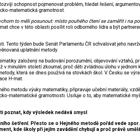
zvíjí schopnost pojmenovat problém, hledat řešení, argumentova
icko-matematická gramotnost.
s bychom to měli posunout: místo pouhého čtení se zaměřit i na 
mat chce v této oblasti posílit roli odborného lídra a být part
sti. Tento týden bude Senát Parlamentu ČR schvalovat jeho navrž
věnovaná uplatnění metody.
atiky založený na budování porozumění, objevování vztahů, prác
už v minulém století zkoumal, proč děti zvládnou úlohu v jednom k
metody, která se dnes používá na stovkách škol. V Česku se výraz
zace H-mat.
ejného metodu výuky matematiky, připravuje učební materiály, vzd
ogicko-matematické gramotnosti. Usiluje o to, aby matematické my
ti poznat, kdy výsledek nedává smysl
ního šetření. Přesto se o Hejného metodě pořád vede spor. 
nt, kde školy při jejím zavádění chybují a proč právě umělá 