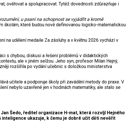
t, ověřovat a spolupracovat. Tytéž dovednosti zdůrazňuje i
porozumění, u psaní na schopnost se vyjádřit a kromě
nerem školám, které budou nově definovanou logicko-matematickou
ení na udělení medaile Za zásluhy a v květnu 2026 vychází v
i s chybou, diskusi a řešení problémů v didaktických
ontextu, ale v jiném selžou. Jeho syn, profesor Milan Hejný,
něji rozšířila po vydání učebnic s doložkou ministerstva
ělává učitele a podporuje školy při zavádění metody do praxe. V
šlení nebylo uzavřené jen v hodinách matematiky, ale stalo se
Jan Šedo, ředitel organizace H-mat, která rozvíjí Hejného
inteligence ukazuje, k čemu je dobré učit děti nevěřit