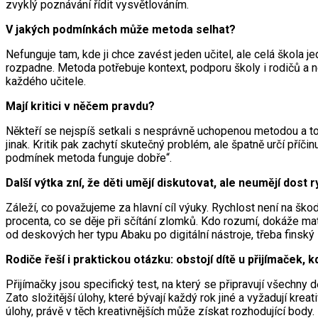
zvyklý poznávání řídit vysvětlováním.
V jakých podmínkách může metoda selhat?
Nefunguje tam, kde ji chce zavést jeden učitel, ale celá škola je
rozpadne. Metoda potřebuje kontext, podporu školy i rodičů a ne
každého učitele.
Mají kritici v něčem pravdu?
Někteří se nejspíš setkali s nesprávně uchopenou metodou a to j
jinak. Kritik pak zachytí skutečný problém, ale špatně určí příč
podmínek metoda funguje dobře“.
Další výtka zní, že děti umějí diskutovat, ale neumějí dost r
Záleží, co považujeme za hlavní cíl výuky. Rychlost není na škod
procenta, co se děje při sčítání zlomků. Kdo rozumí, dokáže mat
od deskových her typu Abaku po digitální nástroje, třeba finsk
Rodiče řeší i praktickou otázku: obstojí dítě u přijímaček, 
Přijímačky jsou specifický test, na který se připravují všechny
Zato složitější úlohy, které bývají každý rok jiné a vyžadují k
úlohy, právě v těch kreativnějších může získat rozhodující body.