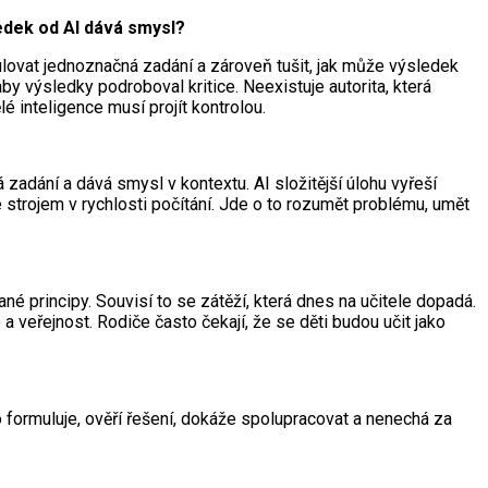
edek od AI dává smysl?
lovat jednoznačná zadání a zároveň tušit, jak může výsledek
by výsledky podroboval kritice. Neexistuje autorita, která
é inteligence musí projít kontrolou.
zadání a dává smysl v kontextu. AI složitější úlohu vyřeší
se strojem v rychlosti počítání. Jde o to rozumět problému, umět
né principy. Souvisí to se zátěží, která dnes na učitele dopadá.
 veřejnost. Rodiče často čekají, že se děti budou učit jako
formuluje, ověří řešení, dokáže spolupracovat a nenechá za