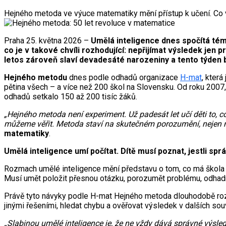
Hejného metoda ve výuce matematiky mění přístup k učení. Co vš
Praha 25. května 2026 –
Umělá inteligence dnes spočítá tém
co je v takové chvíli rozhodující: nepřijímat výsledek jen 
letos zároveň slaví devadesáté narozeniny a tento týden 
Hejného metodu
dnes podle odhadů organizace
H-mat
, která
pětina všech – a více než 200 škol na Slovensku. Od roku 2007,
odhadů setkalo 150 až 200 tisíc žáků.
„Hejného metoda není experiment. Už padesát let učí děti to, c
můžeme věřit. Metoda staví na skutečném porozumění, neje
matematiky
.
Umělá inteligence umí počítat. Dítě musí poznat, jestli spr
Rozmach umělé inteligence mění představu o tom, co má škola d
Musí umět položit přesnou otázku, porozumět problému, odhadnou
Právě tyto návyky podle H-mat Hejného metoda dlouhodobě rozvíj
jinými řešeními, hledat chybu a ověřovat výsledek v dalších sou
„Slabinou umělé inteligence je, že ne vždy dává správné výsled