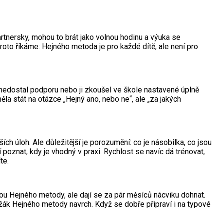
partnersky, mohou to brát jako volnou hodinu a výuka se
roto říkáme: Hejného metoda je pro každé dítě, ale není pro
, nedostal podporu nebo ji zkoušel ve škole nastavené úplně
ěla stát na otázce „Hejný ano, nebo ne“, ale „za jakých
ch úloh. Ale důležitější je porozumění: co je násobilka, co jsou
poznat, kdy je vhodný v praxi. Rychlost se navíc dá trénovat,
te.
kou Hejného metody, ale dají se za pár měsíců nácviku dohnat.
ě žák Hejného metody navrch. Když se dobře připraví i na typové