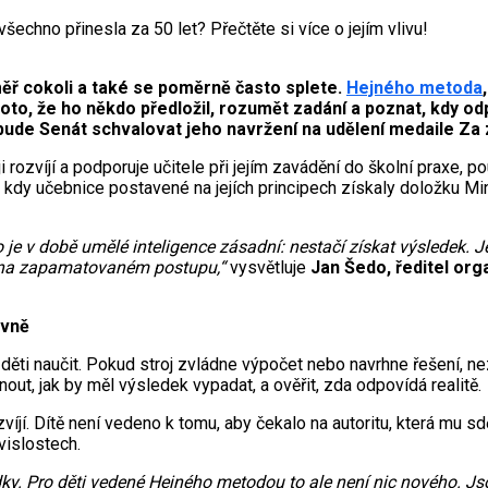
echno přinesla za 50 let? Přečtěte si více o jejím vlivu!
ěř cokoli a také se poměrně často splete.
Hejného metoda
proto, že ho někdo předložil, rozumět zadání a poznat, kdy o
bude Senát schvalovat jeho navržení na udělení medaile Za 
 ji rozvíjí a podporuje učitele při jejím zavádění do školní praxe,
 kdy učebnice postavené na jejích principech získaly doložku Min
o je v době umělé inteligence zásadní: nestačí získat výsledek.
n na zapamatovaném postupu,“
vysvětluje
Jan Šedo, ředitel org
ávně
ěti naučit. Pokud stroj zvládne výpočet nebo navrhne řešení, n
t, jak by měl výsledek vypadat, a ověřit, zda odpovídá realitě.
í. Dítě není vedeno k tomu, aby čekalo na autoritu, která mu sdě
vislostech.
ky. Pro děti vedené Hejného metodou to ale není nic nového. Jso