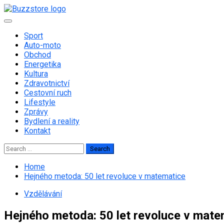
Skip
to
Primary
content
Menu
Sport
Auto-moto
Obchod
Energetika
Kultura
Zdravotnictví
Cestovní ruch
Lifestyle
Zprávy
Bydlení a reality
Kontakt
Search
for:
Home
Hejného metoda: 50 let revoluce v matematice
Vzdělávání
Hejného metoda: 50 let revoluce v mate