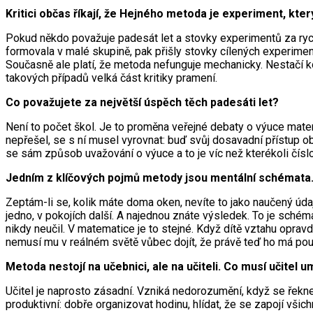
Kritici občas říkají, že Hejného metoda je experiment, který
Pokud někdo považuje padesát let a stovky experimentů za rych
formovala v malé skupině, pak přišly stovky cílených experimen
Současně ale platí, že metoda nefunguje mechanicky. Nestačí k
takových případů velká část kritiky pramení.
Co považujete za největší úspěch těch padesáti let?
Není to počet škol. Je to proměna veřejné debaty o výuce matemat
nepřešel, se s ní musel vyrovnat: buď svůj dosavadní přístup obh
se sám způsob uvažování o výuce a to je víc než kterékoli číslo
Jedním z klíčových pojmů metody jsou mentální schémata. 
Zeptám-li se, kolik máte doma oken, nevíte to jako naučený údaj
jedno, v pokojích další. A najednou znáte výsledek. To je schém
nikdy neučil. V matematice je to stejné. Když dítě vztahu oprav
nemusí mu v reálném světě vůbec dojít, že právě teď ho má použ
Metoda nestojí na učebnici, ale na učiteli. Co musí učitel 
Učitel je naprosto zásadní. Vzniká nedorozumění, když se řekne
produktivní: dobře organizovat hodinu, hlídat, že se zapojí všic