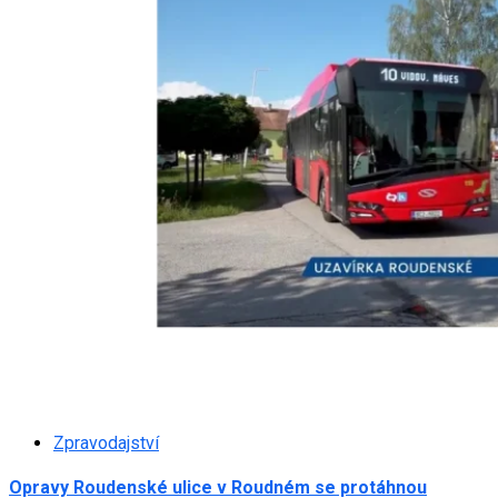
Zpravodajství
Opravy Roudenské ulice v Roudném se protáhnou