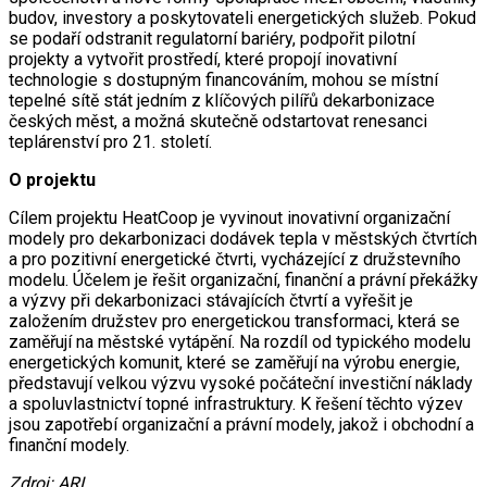
budov, investory a poskytovateli energetických služeb. Pokud
se podaří odstranit regulatorní bariéry, podpořit pilotní
projekty a vytvořit prostředí, které propojí inovativní
technologie s dostupným financováním, mohou se místní
tepelné sítě stát jedním z klíčových pilířů dekarbonizace
českých měst, a možná skutečně odstartovat renesanci
teplárenství pro 21. století.
O projektu
Cílem projektu HeatCoop je vyvinout inovativní organizační
modely pro dekarbonizaci dodávek tepla v městských čtvrtích
a pro pozitivní energetické čtvrti, vycházející z družstevního
modelu. Účelem je řešit organizační, finanční a právní překážky
a výzvy při dekarbonizaci stávajících čtvrtí a vyřešit je
založením družstev pro energetickou transformaci, která se
zaměřují na městské vytápění. Na rozdíl od typického modelu
energetických komunit, které se zaměřují na výrobu energie,
představují velkou výzvu vysoké počáteční investiční náklady
a spoluvlastnictví topné infrastruktury. K řešení těchto výzev
jsou zapotřebí organizační a právní modely, jakož i obchodní a
finanční modely.
Zdroj: ARI