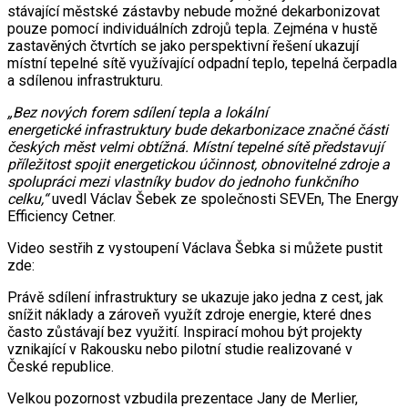
stávající městské zástavby nebude možné dekarbonizovat
pouze pomocí individuálních zdrojů tepla. Zejména v hustě
zastavěných čtvrtích se jako perspektivní řešení ukazují
místní tepelné sítě využívající odpadní teplo, tepelná čerpadla
a sdílenou infrastrukturu.
„Bez nových forem sdílení tepla a lokální
energetické infrastruktury bude dekarbonizace značné části
českých měst velmi obtížná. Místní tepelné sítě představují
příležitost spojit energetickou účinnost, obnovitelné zdroje a
spolupráci mezi vlastníky budov do jednoho funkčního
celku,“
uvedl Václav Šebek ze společnosti SEVEn, The Energy
Efficiency Cetner.
Video sestřih z vystoupení Václava Šebka si můžete pustit
zde:
Právě sdílení infrastruktury se ukazuje jako jedna z cest, jak
snížit náklady a zároveň využít zdroje energie, které dnes
často zůstávají bez využití. Inspirací mohou být projekty
vznikající v Rakousku nebo pilotní studie realizované v
České republice.
Velkou pozornost vzbudila prezentace Jany de Merlier,