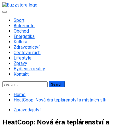
Skip
to
Primary
content
Menu
Sport
Auto-moto
Obchod
Energetika
Kultura
Zdravotnictví
Cestovní ruch
Lifestyle
Zprávy
Bydlení a reality
Kontakt
Search
for:
Home
HeatCoop: Nová éra teplárenství a místních sítí
Zpravodajství
HeatCoop: Nová éra teplárenství a