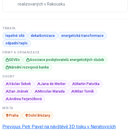
realizovaných v Rakousku.
TÉMATA
tepelné sítě
dekarbonizace
energetická transformace
odpadní teplo
FIRMY A ORGANIZACE
SEVEn
Asociace poskytovatelů energetických služeb
Národní rozvojová banka
OSOBY
Václav Šebek
Jana de Merlier
Martin Patočka
Dan Jiránek
Miroslav Marada
Milan Tomík
Andrea Ferjenčíková
MÍSTA
Praha
Dolní Břežany
Post
Previous
Petr Pavel na návštěvě 3D tisku v Neratovicích