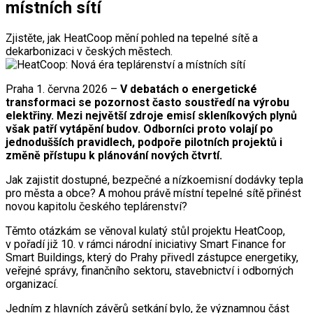
místních sítí
Zjistěte, jak HeatCoop mění pohled na tepelné sítě a
dekarbonizaci v českých městech.
Praha 1. června 2026 –
V debatách o energetické
transformaci se pozornost často soustředí na výrobu
elektřiny. Mezi největší zdroje emisí skleníkových plynů
však patří vytápění budov. Odborníci proto volají po
jednodušších pravidlech, podpoře pilotních projektů i
změně přístupu k plánování nových čtvrtí.
Jak zajistit dostupné, bezpečné a nízkoemisní dodávky tepla
pro města a obce? A mohou právě místní tepelné sítě přinést
novou kapitolu českého teplárenství?
Těmto otázkám se věnoval kulatý stůl projektu HeatCoop,
v pořadí již 10. v rámci národní iniciativy Smart Finance for
Smart Buildings, který do Prahy přivedl zástupce energetiky,
veřejné správy, finančního sektoru, stavebnictví i odborných
organizací.
Jedním z hlavních závěrů setkání bylo, že významnou část