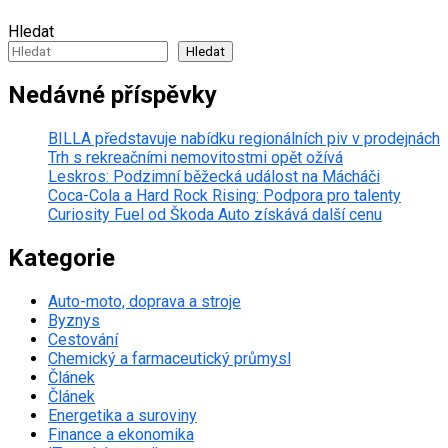
Hledat
Hledat
Nedávné příspěvky
BILLA představuje nabídku regionálních piv v prodejnách
Trh s rekreačními nemovitostmi opět ožívá
Leskros: Podzimní běžecká událost na Mácháči
Coca-Cola a Hard Rock Rising: Podpora pro talenty
Curiosity Fuel od Škoda Auto získává další cenu
Kategorie
Auto-moto, doprava a stroje
Byznys
Cestování
Chemický a farmaceutický průmysl
Článek
Článek
Energetika a suroviny
Finance a ekonomika