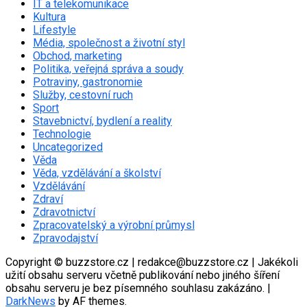
IT a telekomunikace
Kultura
Lifestyle
Média, společnost a životní styl
Obchod, marketing
Politika, veřejná správa a soudy
Potraviny, gastronomie
Služby, cestovní ruch
Sport
Stavebnictví, bydlení a reality
Technologie
Uncategorized
Věda
Věda, vzdělávání a školství
Vzdělávání
Zdraví
Zdravotnictví
Zpracovatelský a výrobní průmysl
Zpravodajství
Copyright © buzzstore.cz | redakce@buzzstore.cz | Jakékoli
užití obsahu serveru včetně publikování nebo jiného šíření
obsahu serveru je bez písemného souhlasu zakázáno.
|
DarkNews
by AF themes.