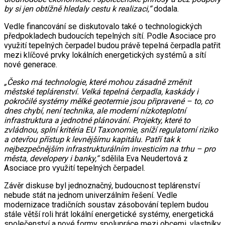
by si jen obtížně hledaly cestu k realizaci,“
dodala.
Vedle financování se diskutovalo také o technologických
předpokladech budoucích tepelných sítí. Podle Asociace pro
využití tepelných čerpadel budou právě tepelná čerpadla patřit
mezi klíčové prvky lokálních energetických systémů a sítí
nové generace.
„Česko má technologie, které mohou zásadně změnit
městské teplárenství. Velká tepelná čerpadla, kaskády i
pokročilé systémy mělké geotermie jsou připravené – to, co
dnes chybí, není technika, ale moderní nízkoteplotní
infrastruktura a jednotné plánování. Projekty, které to
zvládnou, splní kritéria EU Taxonomie, sníží regulatorní riziko
a otevřou přístup k levnějšímu kapitálu. Patří tak k
nejbezpečnějším infrastrukturálním investicím na trhu – pro
města, developery i banky,“
sdělila Eva Neudertová z
Asociace pro využití tepelných čerpadel.
Závěr diskuse byl jednoznačný, budoucnost teplárenství
nebude stát na jednom univerzálním řešení. Vedle
modernizace tradičních soustav zásobování teplem budou
stále větší roli hrát lokální energetické systémy, energetická
společenství a nové formy spolupráce mezi obcemi, vlastníky