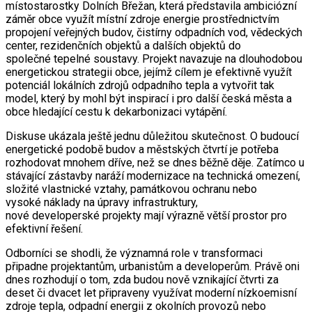
místostarostky Dolních Břežan, která představila ambiciózní
záměr obce využít místní zdroje energie prostřednictvím
propojení veřejných budov, čistírny odpadních vod, vědeckých
center, rezidenčních objektů a dalších objektů do
společné tepelné soustavy. Projekt navazuje na dlouhodobou
energetickou strategii obce, jejímž cílem je efektivně využít
potenciál lokálních zdrojů odpadního tepla a vytvořit tak
model, který by mohl být inspirací i pro další česká města a
obce hledající cestu k dekarbonizaci vytápění.
Diskuse ukázala ještě jednu důležitou skutečnost. O budoucí
energetické podobě budov a městských čtvrtí je potřeba
rozhodovat mnohem dříve, než se dnes běžně děje. Zatímco u
stávající zástavby naráží modernizace na technická omezení,
složité vlastnické vztahy, památkovou ochranu nebo
vysoké náklady na úpravy infrastruktury,
nové developerské projekty mají výrazně větší prostor pro
efektivní řešení.
Odborníci se shodli, že významná role v transformaci
připadne projektantům, urbanistům a developerům. Právě oni
dnes rozhodují o tom, zda budou nově vznikající čtvrti za
deset či dvacet let připraveny využívat moderní nízkoemisní
zdroje tepla, odpadní energii z okolních provozů nebo