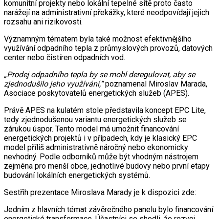
komunitní projekty nebo lokální tepelné sítě proto často
narážejí na administrativní překážky, které neodpovídají jejich
rozsahu ani rizikovosti.
Významným tématem byla také možnost efektivnějšího
využívání odpadního tepla z průmyslových provozů, datových
center nebo čistíren odpadních vod.
„Prodej odpadního tepla by se mohl deregulovat, aby se
zjednodušilo jeho využívání,“
poznamenal Miroslav Marada,
Asociace poskytovatelů energetických služeb (APES).
Právě APES na kulatém stole představila koncept EPC Lite,
tedy zjednodušenou variantu energetických služeb se
zárukou úspor. Tento model má umožnit financování
energetických projektů i v případech, kdy je klasický EPC
model příliš administrativně náročný nebo ekonomicky
nevhodný. Podle odborníků může být vhodným nástrojem
zejména pro menší obce, jednotlivé budovy nebo první etapy
budování lokálních energetických systémů.
Sestřih prezentace Miroslava Marady je k dispozici zde:
Jedním z hlavních témat závěrečného panelu bylo financování
energetické transformace. Účastníci se shodli, že rozvoj