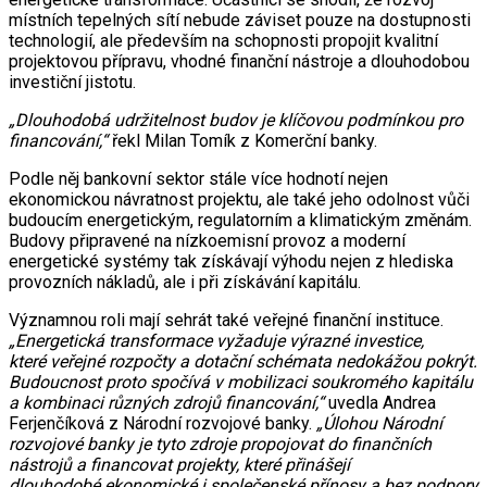
místních tepelných sítí nebude záviset pouze na dostupnosti
technologií, ale především na schopnosti propojit kvalitní
projektovou přípravu, vhodné finanční nástroje a dlouhodobou
investiční jistotu.
„Dlouhodobá udržitelnost budov je klíčovou podmínkou pro
financování,“
řekl Milan Tomík z Komerční banky.
Podle něj bankovní sektor stále více hodnotí nejen
ekonomickou návratnost projektu, ale také jeho odolnost vůči
budoucím energetickým, regulatorním a klimatickým změnám.
Budovy připravené na nízkoemisní provoz a moderní
energetické systémy tak získávají výhodu nejen z hlediska
provozních nákladů, ale i při získávání kapitálu.
Významnou roli mají sehrát také veřejné finanční instituce.
„Energetická transformace vyžaduje výrazné investice,
které veřejné rozpočty a dotační schémata nedokážou pokrýt.
Budoucnost proto spočívá v mobilizaci soukromého kapitálu
a kombinaci různých zdrojů financování,“
uvedla Andrea
Ferjenčíková z Národní rozvojové banky.
„Úlohou Národní
rozvojové banky je tyto zdroje propojovat do finančních
nástrojů a financovat projekty, které přinášejí
dlouhodobé ekonomické i společenské přínosy a bez podpory