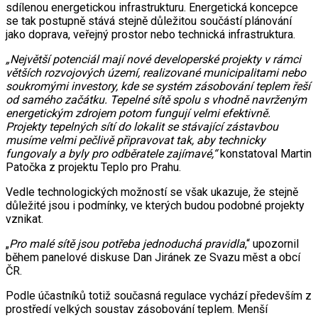
sdílenou energetickou infrastrukturu. Energetická koncepce
se tak postupně stává stejně důležitou součástí plánování
jako doprava, veřejný prostor nebo technická infrastruktura.
„Největší potenciál mají nové developerské projekty v rámci
větších rozvojových území, realizované municipalitami nebo
soukromými investory, kde se systém zásobování teplem řeší
od samého začátku. Tepelné sítě spolu s vhodně navrženým
energetickým zdrojem potom fungují velmi efektivně.
Projekty tepelných sítí do lokalit se stávající zástavbou
musíme velmi pečlivě připravovat tak, aby technicky
fungovaly a byly pro odběratele zajímavé,“
konstatoval Martin
Patočka z projektu Teplo pro Prahu.
Vedle technologických možností se však ukazuje, že stejně
důležité jsou i podmínky, ve kterých budou podobné projekty
vznikat.
„
Pro malé sítě jsou potřeba jednoduchá pravidla
,“ upozornil
během panelové diskuse Dan Jiránek ze Svazu měst a obcí
ČR.
Podle účastníků totiž současná regulace vychází především z
prostředí velkých soustav zásobování teplem. Menší