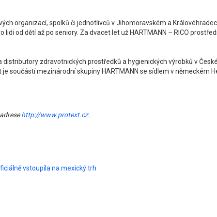
vých organizací, spolků či jednotlivců v Jihomoravském a Královéhradeck
ro lidi od dětí až po seniory. Za dvacet let už HARTMANN – RICO prostředn
 distributory zdravotnických prostředků a hygienických výrobků v Čes
nost je součástí mezinárodní skupiny HARTMANN se sídlem v německém 
 adrese
http://www.protext.cz
.
ciálně vstoupila na mexický trh