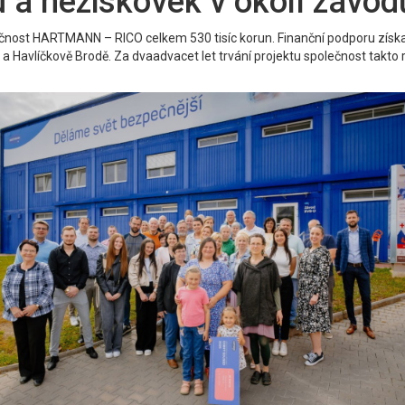
 a neziskovek v okolí závod
nost HARTMANN – RICO celkem 530 tisíc korun. Finanční podporu získal
a Havlíčkově Brodě. Za dvaadvacet let trvání projektu společnost takto ro