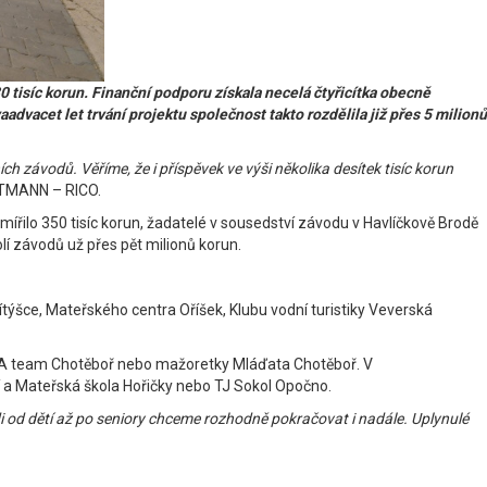
síc korun. Finanční podporu získala necelá čtyřicítka obecně
dvacet let trvání projektu společnost takto rozdělila již přes 5 milionů
závodů. Věříme, že i příspěvek ve výši několika desítek tisíc korun
RTMANN – RICO.
mířilo 350 tisíc korun, žadatelé v sousedství závodu v Havlíčkově Brodě
olí závodů už přes pět milionů korun.
ítýšce, Mateřského centra Oříšek, Klubu vodní turistiky Veverská
4, LA team Chotěboř nebo mažoretky Mláďata Chotěboř. V
ní a Mateřská škola Hořičky nebo TJ Sokol Opočno.
idi od dětí až po seniory chceme rozhodně pokračovat i nadále. Uplynulé