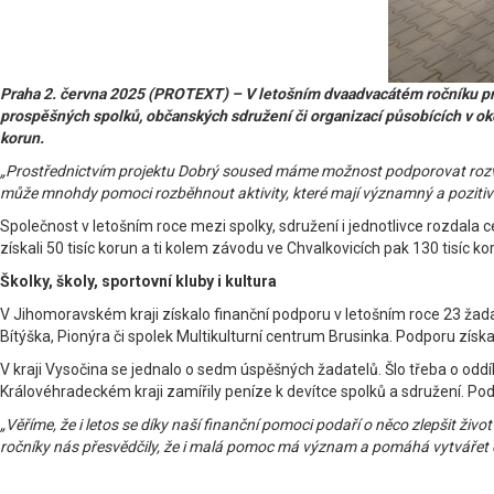
Praha 2. června 2025 (PROTEXT) – V letošním dvaadvacátém ročníku pr
prospěšných spolků, občanských sdružení či organizací působících v okol
korun.
„Prostřednictvím projektu Dobrý soused máme možnost podporovat rozvoj v
může mnohdy pomoci rozběhnout aktivity, které mají významný a pozitivní
Společnost v letošním roce mezi spolky, sdružení i jednotlivce rozdala 
získali 50 tisíc korun a ti kolem závodu ve Chvalkovicích pak 130 tisíc 
Školky, školy, sportovní kluby i kultura
V Jihomoravském kraji získalo finanční podporu v letošním roce 23 žadat
Bítýška, Pionýra či spolek Multikulturní centrum Brusinka. Podporu zís
V kraji Vysočina se jednalo o sedm úspěšných žadatelů. Šlo třeba o odd
Královéhradeckém kraji zamířily peníze k devítce spolků a sdružení. Po
„Věříme, že i letos se díky naší finanční pomoci podaří o něco zlepšit ž
ročníky nás přesvědčily, že i malá pomoc má význam a pomáhá vytvářet 