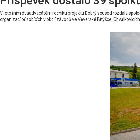
Příspěvek dostalo 39 spolků
V letošním dvaadvacátém ročníku projektu Dobrý soused rozdala společ
organizací působících v okolí závodů ve Veverské Bítýšce, Chvalkovicích 