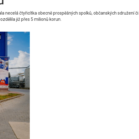
ů
a necelá čtyřicítka obecně prospěšných spolků, občanských sdružení či
zdělila již přes 5 milionů korun.