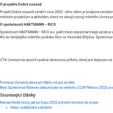
O projektu Dobrý soused
Projekt Dobrý soused vznikl v roce 2003. Jeho cílem je podpora nezisko
místním projektům a aktivitám, které se věnují rozvoji místního života p
O společnosti HARTMANN – RICO
Společnost HARTMANN – RICO a.s. patří mezi nejvýznamnější výrobce a
AG do tehdejšího státního podniku Rico ve Veverské Bítýšce. Společ
ČTK Connect ke zprávě vydává obrazovou přílohu, která je k dispozici na
Post
Previous
Výrazná úleva pro Mýto od aut se blíží
Next
Společnost Blokees debutovala na veletrhu CCXP México 2025 a ofi
navigation
Související články
Kansai hledá cesty, jak po Expu 2025 přetavit inovace do praxe
Věda, vzdělávání a školství