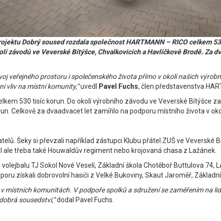
ojektu Dobrý soused rozdala společnost HARTMANN – RICO celkem 530 ti
í závodů ve Veverské Bítýšce, Chvalkovicích a Havlíčkově Brodě. Za dvaa
eřejného prostoru i společenského života přímo v okolí našich výrobních 
 vliv na místní komunity,“
uvedl
Pavel Fuchs
, člen představenstva HA
celkem 530 tisíc korun. Do okolí výrobního závodu ve Veverské Bítýšce za
korun. Celkově za dvaadvacet let zamířilo na podporu místního života v ok
elů. Šeky si převzali například zástupci Klubu přátel ZUŠ ve Veverské B
kal ale třeba také Houwaldův regiment nebo krojovaná chasa z Lažánek.
íl volejbalu TJ Sokol Nové Veselí, Základní škola Chotěboř Buttulova 7
dporu získali dobrovolní hasiči z Velké Bukoviny, Skaut Jaroměř, Základ
ivot v místních komunitách. V podpoře spolků a sdružení se zaměřením na l
dobrá sousedství,“
dodal Pavel Fuchs.