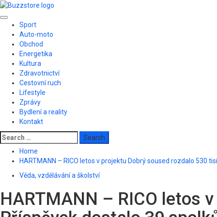
Skip
to
Primary
content
Sport
Menu
Auto-moto
Obchod
Energetika
Kultura
Zdravotnictví
Cestovní ruch
Lifestyle
Zprávy
Bydlení a reality
Kontakt
Search
for:
Home
HARTMANN – RICO letos v projektu Dobrý soused rozdalo 530 tisíc
Věda, vzdělávání a školství
HARTMANN – RICO letos v pr