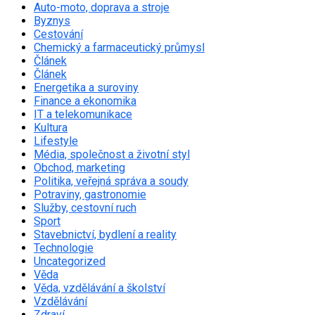
Auto-moto, doprava a stroje
Byznys
Cestování
Chemický a farmaceutický průmysl
Článek
Článek
Energetika a suroviny
Finance a ekonomika
IT a telekomunikace
Kultura
Lifestyle
Média, společnost a životní styl
Obchod, marketing
Politika, veřejná správa a soudy
Potraviny, gastronomie
Služby, cestovní ruch
Sport
Stavebnictví, bydlení a reality
Technologie
Uncategorized
Věda
Věda, vzdělávání a školství
Vzdělávání
Zdraví