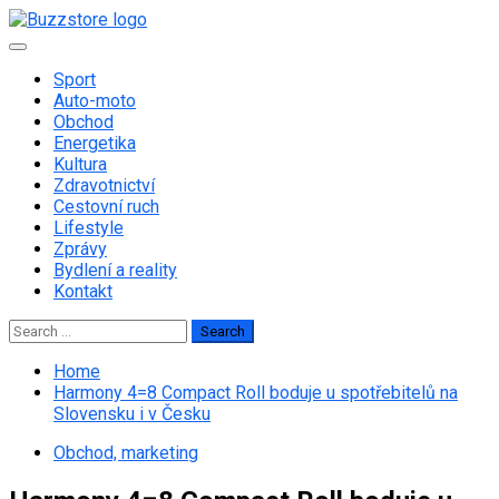
Skip
to
Primary
content
Menu
Sport
Auto-moto
Obchod
Energetika
Kultura
Zdravotnictví
Cestovní ruch
Lifestyle
Zprávy
Bydlení a reality
Kontakt
Search
for:
Home
Harmony 4=8 Compact Roll boduje u spotřebitelů na
Slovensku i v Česku
Obchod, marketing