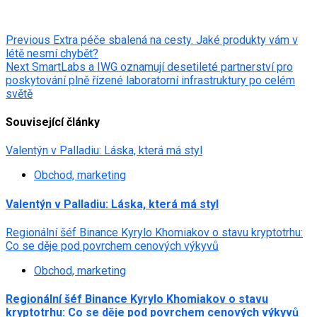
Post
Previous
Extra péče sbalená na cesty. Jaké produkty vám v
létě nesmí chybět?
navigation
Next
SmartLabs a IWG oznamují desetileté partnerství pro
poskytování plně řízené laboratorní infrastruktury po celém
světě
Související články
Valentýn v Palladiu: Láska, která má styl
Obchod, marketing
Valentýn v Palladiu: Láska, která má styl
Regionální šéf Binance Kyrylo Khomiakov o stavu kryptotrhu:
Co se děje pod povrchem cenových výkyvů
Obchod, marketing
Regionální šéf Binance Kyrylo Khomiakov o stavu
kryptotrhu: Co se děje pod povrchem cenových výkyvů