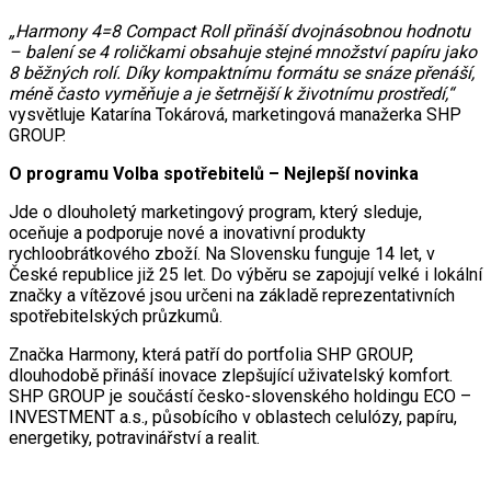
„Harmony 4=8 Compact Roll přináší dvojnásobnou hodnotu
– balení se 4 roličkami obsahuje stejné množství papíru jako
8 běžných rolí. Díky kompaktnímu formátu se snáze přenáší,
méně často vyměňuje a je šetrnější k životnímu prostředí,“
vysvětluje Katarína Tokárová, marketingová manažerka SHP
GROUP.
O programu Volba spotřebitelů – Nejlepší novinka
Jde o dlouholetý marketingový program, který sleduje,
oceňuje a podporuje nové a inovativní produkty
rychloobrátkového zboží. Na Slovensku funguje 14 let, v
České republice již 25 let. Do výběru se zapojují velké i lokální
značky a vítězové jsou určeni na základě reprezentativních
spotřebitelských průzkumů.
Značka Harmony, která patří do portfolia SHP GROUP,
dlouhodobě přináší inovace zlepšující uživatelský komfort.
SHP GROUP je součástí česko-slovenského holdingu ECO –
INVESTMENT a.s., působícího v oblastech celulózy, papíru,
energetiky, potravinářství a realit.