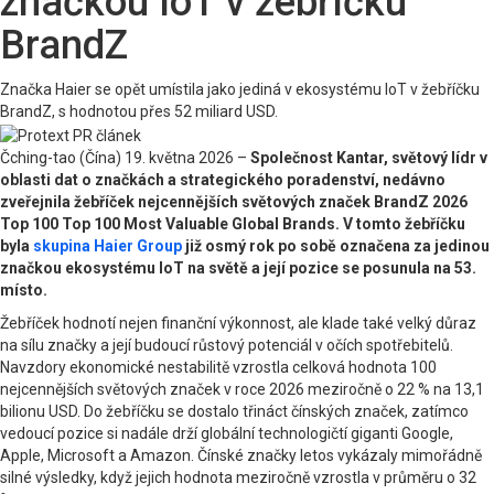
značkou IoT v žebříčku
BrandZ
Značka Haier se opět umístila jako jediná v ekosystému IoT v žebříčku
BrandZ, s hodnotou přes 52 miliard USD.
Čching-tao (Čína) 19. května 2026 –
Společnost Kantar, světový lídr v
oblasti dat o značkách a strategického poradenství, nedávno
zveřejnila žebříček nejcennějších světových značek BrandZ 2026
Top 100 Top 100 Most Valuable Global Brands. V tomto žebříčku
byla
skupina Haier Group
již osmý rok po sobě označena za jedinou
značkou ekosystému IoT na světě a její pozice se posunula na 53.
místo.
Žebříček hodnotí nejen finanční výkonnost, ale klade také velký důraz
na sílu značky a její budoucí růstový potenciál v očích spotřebitelů.
Navzdory ekonomické nestabilitě vzrostla celková hodnota 100
nejcennějších světových značek v roce 2026 meziročně o 22 % na 13,1
bilionu USD. Do žebříčku se dostalo třináct čínských značek, zatímco
vedoucí pozice si nadále drží globální technologičtí giganti Google,
Apple, Microsoft a Amazon. Čínské značky letos vykázaly mimořádně
silné výsledky, když jejich hodnota meziročně vzrostla v průměru o 32