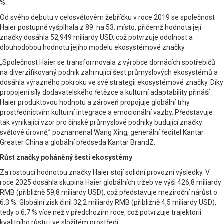
%.
Od svého debutu v celosvětovém žebříčku v roce 2019 se společnost
Haier postupně vyšplhala z 89. na 53. místo, přičemž hodnota její
značky dosáhla 52,949 miliardy USD, což potvrzuje odolnost a
dlouhodobou hodnotu jejího modelu ekosystémové značky.
„Společnost Haier se transformovala z výrobce domácích spotřebičů
na diverzifikovaný podnik zahrnující šest průmyslových ekosystémů a
dosáhla výrazného pokroku ve své strategii ekosystémové značky. Díky
propojení síly dodavatelského řetězce a kulturní adaptability přináší
Haier produktovou hodnotu a zároveň propojuje globální trhy
prostřednictvím kulturní integrace a emocionální vazby. Představuje
tak vynikající vzor pro čínské průmyslové podniky budující značky
světové úrovně,” poznamenal Wang Xing, generální ředitel Kantar
Greater China a globální předseda Kantar BrandZ.
Růst značky poháněný šesti ekosystémy
Za rostoucí hodnotou značky Haier stojí solidní provozní výsledky. V
roce 2025 dosáhla skupina Haier globálních tržeb ve výši 426,8 miliardy
RMB (přibližně 59,8 miliardy USD), což představuje meziroční nárůst o
6,3 %. Globální zisk činil 32,2 miliardy RMB (přibližně 4,5 miliardy USD),
tedy o 6,7 % více než v předchozím roce, což potvrzuje trajektorii
kvalitního růstu i ve složitém prostředí.