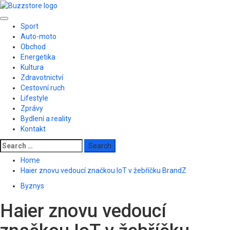
Skip
to
Primary
content
Sport
Menu
Auto-moto
Obchod
Energetika
Kultura
Zdravotnictví
Cestovní ruch
Lifestyle
Zprávy
Bydlení a reality
Kontakt
Search
for:
Home
Haier znovu vedoucí značkou IoT v žebříčku BrandZ
Byznys
Haier znovu vedoucí