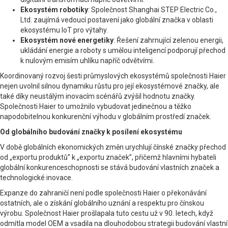
Ekosystém robotiky
: Společnost Shanghai STEP Electric Co.,
Ltd. zaujímá vedoucí postavení jako globální značka v oblasti
ekosystému IoT pro výtahy.
Ekosystém nové energetiky
: Řešení zahrnující zelenou energii,
ukládání energie a roboty s umělou inteligencí podporují přechod
k nulovým emisím uhlíku napříč odvětvími.
Koordinovaný rozvoj šesti průmyslových ekosystémů společnosti Haier
nejen uvolnil silnou dynamiku růstu pro její ekosystémové značky, ale
také díky neustálým inovacím scénářů zvýšil hodnotu značky.
Společnosti Haier to umožnilo vybudovat jedinečnou a těžko
napodobitelnou konkurenční výhodu v globálním prostředí značek.
Od globálního budování značky k posílení ekosystému
V době globálních ekonomických změn urychlují čínské značky přechod
od „exportu produktů” k „exportu značek”, přičemž hlavními hybateli
globální konkurenceschopnosti se stává budování vlastních značek a
technologické inovace.
Expanze do zahraničí není podle společnosti Haier o překonávání
ostatních, ale o získání globálního uznání a respektu pro čínskou
výrobu. Společnost Haier prošlapala tuto cestu už v 90. letech, když
odmítla model OEM a vsadila na dlouhodobou strategii budování vlastní