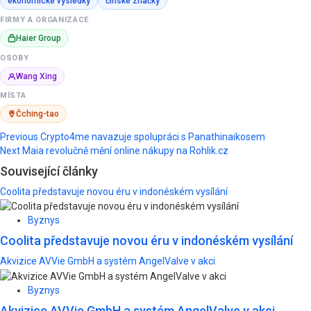
ekonomické výsledky
čínské značky
FIRMY A ORGANIZACE
Haier Group
OSOBY
Wang Xing
MÍSTA
Čching-tao
Post
Previous
Crypto4me navazuje spolupráci s Panathinaikosem
Next
Maia revolučně mění online nákupy na Rohlik.cz
navigation
Související články
Coolita představuje novou éru v indonéském vysílání
Byznys
Coolita představuje novou éru v indonéském vysílání
Akvizice AVVie GmbH a systém AngelValve v akci
Byznys
Akvizice AVVie GmbH a systém AngelValve v akci