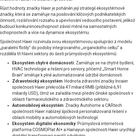
Růst hodnoty značky Haier je poháněn její strategií ekosystémové
značky, která se zaměřuje na posilování klíčových podnikatelských
činností, rozšiřování rozsahu a upevňování vedoucího postavení, jelikož
budoucí konkurenceschopnost závisí méně na samostatných
schopnostech a více na dynamice ekosystému.
Společnost Haier rozvinula svou ekosystémovou spolupráci z modelu
„paralelní flotily” do podoby integrovaného „organického celku” a
rozdělila tři hlavní sektory do šesti průmyslových ekosystémů:
Ekosystém chytré domácnosti:
Zaměřuje se na chytré bydlení,
HVAC technologie a řešení pro seniory, přičemž „Smart Home
Brain” směřuje k plně automatizované údržbě domácnosti.
Zdravotnický ekosystém
: Hodnota zdravotní značky Incaier
společnosti Haier překročila 47 miliard RMB (přibližně 6,91
miliardy USD), čímž se zařadila mezi přední čínské společnosti v
oblasti farmaceutického a zdravotnického sektoru.
Automobilový ekosystém
: Značky Autohome a CARtech
společnosti Haier nabízejí špičková personalizovaná řešení v
oblasti mobility a automobilových technologií.
Ekosystém digitální ekonomiky
: Průmyslová internetová
platforma COSMOPlat AI+ a Hainayun společnosti Haier urychlují
digitální transformaci napříč odvětvími.