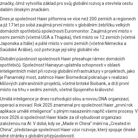
značky, čímž vytvořila základ pro svůj globální rozvoj a otevřela cestu
dalším čínským značkám.
Dnes je společnost Haier přítomna ve více než 200 zemích a regionech
a již 17 let po sobě zaujímá první místo v globálním žebříčku velkých
domácích spotřebičů společnosti Euromonitor. Zaujímá první místo v
osmi zemích (včetně USA a Thajska), třetí místo ve 12 zemích (včetně
Japonska a Itálie) a páté místo v osmi zemích (včetně Německa a
Saúdské Arábie), což potvrzuje její silný globální vliv.
Globální působnost společnosti Haier přesahuje rámec domácích
spotřebičů. Společnost Hainayun uplatnila schopnosti v oblasti
inteligentních měst při rozvoji globální infrastruktury v projektech, jako
je Panamský most, zatímco Haier Biomedical pokračuje v realizaci
klíčových zahraničních projektů, včetně britské Biobank, a drží první
místo na trhu v sedmi zemích, včetně Spojeného království.
Umělá inteligence je dnes rozhodující silou a novou DNA organizací,
operací a inovací. Rok 2025 znamenal pro společnost Haier „první rok
aplikace umělé inteligence” s plným nasazením napříč všemi procesy. V
roce 2026 si společnost Haier klade za cíl vybudovat organizaci
založenou na AI. V době, kdy se „Made in China” mění na „Created in
China”, představuje společnost Haier vzor rozvoje, který spojuje čínské
silné stránky s globální přizpůsobivostí.