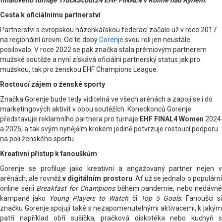
Cesta k oficiálnímu partnerství
Partnerství s evropskou házenkářskou federací začalo už v roce 2017
na regionální úrovni. Od té doby
Gorenje
svou roli jen neustále
posilovalo. V roce 2022 se pak značka stala prémiovým partnerem
mužské soutěže a nyní získává oficiální partnerský status jak pro
mužskou, tak pro ženskou EHF Champions League.
Rostoucí zájem o ženské sporty
Značka Gorenje bude tedy viditelná ve všech arénách a zapojí se i do
marketingových aktivit v obou soutěžích. Koneckonců Gorenje
představuje reklamního partnera pro turnaje
EHF FINAL4 Women
2024
a 2025, a tak svým nynějším krokem jedině potvrzuje rostoucí podporu
na poli ženského sportu.
Kreativní přístup k fanouškům
Gorenje se profiluje jako kreativní a angažovaný partner nejen v
arénách, ale rovněž
v digitálním prostoru
. Ať už se jednalo o populárn
online sérii
Breakfast for Champions
během pandemie, nebo nedávné
kampaně jako
Young Players to Watch
či
Top 5 Goals
. Fanoušci s
značku Gorenje spojují také s nezapomenutelnými aktivacemi, k jakým
patří například obří sušička, pračková diskotéka nebo kuchyň s