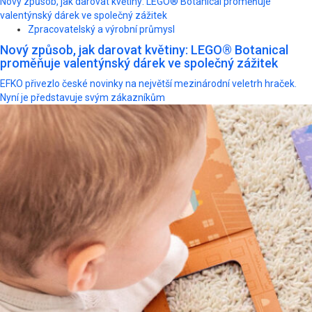
Nový způsob, jak darovat květiny: LEGO® Botanical proměňuje
valentýnský dárek ve společný zážitek
Zpracovatelský a výrobní průmysl
Nový způsob, jak darovat květiny: LEGO® Botanical
proměňuje valentýnský dárek ve společný zážitek
EFKO přivezlo české novinky na největší mezinárodní veletrh hraček.
Nyní je představuje svým zákazníkům