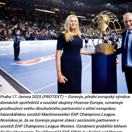
Praha 17. června 2025 (PROTEXT) – Gorenje, přední evropský výrobce
domácích spotřebičů a součást skupiny Hisense Europe, oznamuje
prodloužení svého dlouholetého partnerství s elitní evropskou
házenkářskou soutěží Machineseeker EHF Champions League.
Novinkou je, že se Gorenje poprvé stává i sezónním partnerem v
soutěži EHF Champions League Women. Oznámení proběhlo během
finálového turnaje TruckScout24 EHF FINAL4 v Kolíně nad Rýnem.