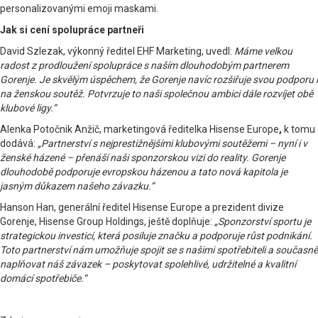
personalizovanými emoji maskami.
Jak si cení spolupráce partneři
David Szlezak, výkonný ředitel EHF Marketing, uvedl:
Máme velkou
radost z prodloužení spolupráce s naším dlouhodobým partnerem
Gorenje. Je skvělým úspěchem, že Gorenje navíc rozšiřuje svou podporu i
na ženskou soutěž. Potvrzuje to naši společnou ambici dále rozvíjet obě
klubové ligy.“
Alenka Potočnik Anžič, marketingová ředitelka Hisense Europe
,
k tomu
dodává:
„Partnerství s nejprestižnějšími klubovými soutěžemi – nyní i v
ženské házené – přenáší naši sponzorskou vizi do reality. Gorenje
dlouhodobě podporuje evropskou házenou a tato nová kapitola je
jasným důkazem našeho závazku.“
Hanson Han, generální ředitel Hisense Europe a prezident divize
Gorenje, Hisense Group Holdings, ještě doplňuje:
„Sponzorství sportu je
strategickou investicí, která posiluje značku a podporuje růst podnikání.
Toto partnerství nám umožňuje spojit se s našimi spotřebiteli a současně
naplňovat náš závazek – poskytovat spolehlivé, udržitelné a kvalitní
domácí spotřebiče.“