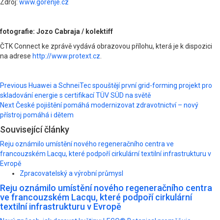
Zdroj:
www.gorenje.cz
fotografie: Jozo Cabraja / kolektiff
ČTK Connect ke zprávě vydává obrazovou přílohu, která je k dispozici
na adrese
http://www.protext.cz
.
Post
Previous
Huawei a SchneiTec spouštějí první grid-forming projekt pro
skladování energie s certifikací TÜV SÜD na světě
navigation
Next
České pojištění pomáhá modernizovat zdravotnictví – nový
přístroj pomáhá i dětem
Související články
Reju oznámilo umístění nového regeneračního centra ve
francouzském Lacqu, které podpoří cirkulární textilní infrastrukturu v
Evropě
Zpracovatelský a výrobní průmysl
Reju oznámilo umístění nového regeneračního centra
ve francouzském Lacqu, které podpoří cirkulární
textilní infrastrukturu v Evropě