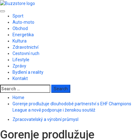
Skip
to
Primary
content
Sport
Menu
Auto-moto
Obchod
Energetika
Kultura
Zdravotnictví
Cestovní ruch
Lifestyle
Zprávy
Bydlení a reality
Kontakt
Search
for:
Home
Gorenje prodlužuje dlouhodobé partnerství s EHF Champions
League a nově podporuje i ženskou soutěž
Zpracovatelský a výrobní průmysl
Gorenje prodlužuje