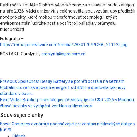
Další ročník soutěže Globální vědecké ceny za palladium bude zahájen
na jaře 2026. Vědci a inženýři z celého světa jsou vyzváni, aby předložili
nové projekty, které mohou transformovat technologii, zvýšit
environmentální udržitelnost a posílit roli palladia v průmyslu
budoucnosti.
Fotografie –
https://mma.prnewswire.com/media/2830170/PGSA_211125.jpg
KONTAKT: Carolyn Li,
carolyn.li@sprg.com.cn
Post
Previous
Společnost Desay Battery se potřetí dostala na seznam
Globální úroveň skladování energie 1 od BNEF a stanovila tak nový
navigation
standard v oboru
Next
Midea Building Technologies představuje na C&R 2025 v Madridu
žhavé novinky ve vytápění, ventilaci a klimatizaci
Související články
Kowa Company oznámila nadcházející prezentaci neklinických dat pro
K-679
Článek