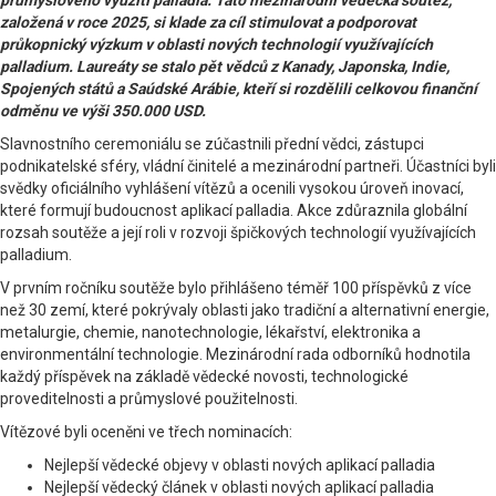
průmyslového využití palladia. Tato mezinárodní vědecká soutěž,
založená v roce 2025, si klade za cíl stimulovat a podporovat
průkopnický výzkum v oblasti nových technologií využívajících
palladium. Laureáty se stalo pět vědců z Kanady, Japonska, Indie,
Spojených států a Saúdské Arábie, kteří si rozdělili celkovou finanční
odměnu ve výši 350.000 USD.
Slavnostního ceremoniálu se zúčastnili přední vědci, zástupci
podnikatelské sféry, vládní činitelé a mezinárodní partneři. Účastníci byli
svědky oficiálního vyhlášení vítězů a ocenili vysokou úroveň inovací,
které formují budoucnost aplikací palladia. Akce zdůraznila globální
rozsah soutěže a její roli v rozvoji špičkových technologií využívajících
palladium.
V prvním ročníku soutěže bylo přihlášeno téměř 100 příspěvků z více
než 30 zemí, které pokrývaly oblasti jako tradiční a alternativní energie,
metalurgie, chemie, nanotechnologie, lékařství, elektronika a
environmentální technologie. Mezinárodní rada odborníků hodnotila
každý příspěvek na základě vědecké novosti, technologické
proveditelnosti a průmyslové použitelnosti.
Vítězové byli oceněni ve třech nominacích:
Nejlepší vědecké objevy v oblasti nových aplikací palladia
Nejlepší vědecký článek v oblasti nových aplikací palladia