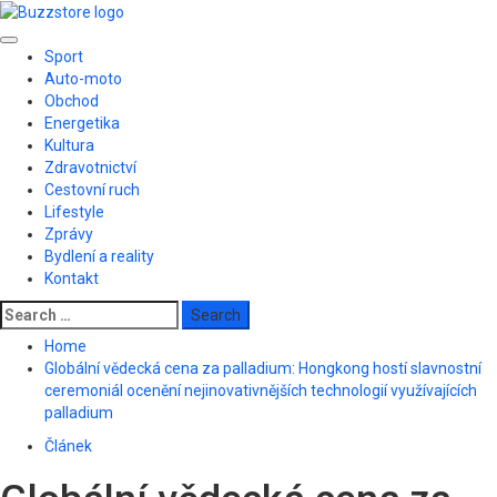
Skip
to
Primary
content
Sport
Menu
Auto-moto
Obchod
Energetika
Kultura
Zdravotnictví
Cestovní ruch
Lifestyle
Zprávy
Bydlení a reality
Kontakt
Search
for:
Home
Globální vědecká cena za palladium: Hongkong hostí slavnostní
ceremoniál ocenění nejinovativnějších technologií využívajících
palladium
Článek