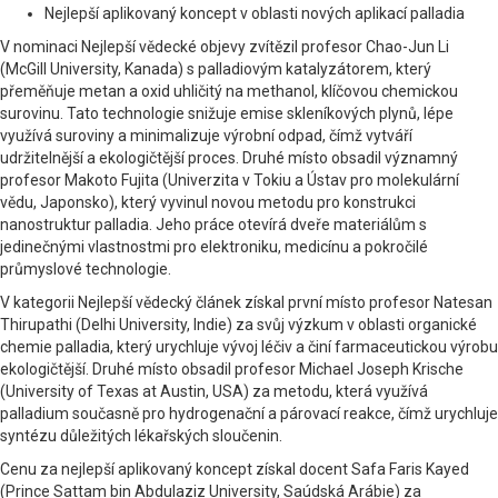
Nejlepší aplikovaný koncept v oblasti nových aplikací palladia
V nominaci Nejlepší vědecké objevy zvítězil profesor Chao-Jun Li
(McGill University, Kanada) s palladiovým katalyzátorem, který
přeměňuje metan a oxid uhličitý na methanol, klíčovou chemickou
surovinu. Tato technologie snižuje emise skleníkových plynů, lépe
využívá suroviny a minimalizuje výrobní odpad, čímž vytváří
udržitelnější a ekologičtější proces. Druhé místo obsadil významný
profesor Makoto Fujita (Univerzita v Tokiu a Ústav pro molekulární
vědu, Japonsko), který vyvinul novou metodu pro konstrukci
nanostruktur palladia. Jeho práce otevírá dveře materiálům s
jedinečnými vlastnostmi pro elektroniku, medicínu a pokročilé
průmyslové technologie.
V kategorii Nejlepší vědecký článek získal první místo profesor Natesan
Thirupathi (Delhi University, Indie) za svůj výzkum v oblasti organické
chemie palladia, který urychluje vývoj léčiv a činí farmaceutickou výrobu
ekologičtější. Druhé místo obsadil profesor Michael Joseph Krische
(University of Texas at Austin, USA) za metodu, která využívá
palladium současně pro hydrogenační a párovací reakce, čímž urychluje
syntézu důležitých lékařských sloučenin.
Cenu za nejlepší aplikovaný koncept získal docent Safa Faris Kayed
(Prince Sattam bin Abdulaziz University, Saúdská Arábie) za