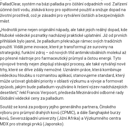
PalladClear, systém na bázi palladia pro čištění odpadních vod. Zařízení
účinně čistí vodu, získává kovy pro opětovné použití a snižuje dopad na
životní prostředí, což je zásadní pro vytváření čistších a bezpečnějších
měst.
„Hodnotili jsme nejen originální nápady, ale také jejich reálný dopad, kde
hluboké vědecké poznatky nacházejí praktické uplatnění. Již od prvních
přihlášek bylo jasné, že palladium překračuje rámec svých tradičních
použití. Viděli jsme inovace, které je transformují ze suroviny na
strategický, funkční zdroj – od nových tříd antimikrobiálních molekul až
po přesné nástroje pro farmaceutický průmysl a čistou energii. Tyto
vývojové trendy nejen zlepšují stávající procesy, ale také vytvářejí nové
trhy, které se dříve zdály nemožné. Uznáním práce, která kombinuje
vědeckou hloubku s rozmanitou aplikací, stanovujeme standard, který
může určovat globální priority v oblasti výzkumu a vývoje a formovat
způsob, jakým bude palladium využíváno k řešení výzev nadcházejících
desetiletí,” řekl Francis Verpoort, předseda Mezinárodní odborné rady
Globální vědecké ceny za palladium.
Soutěž se koná za podpory jejího generálního partnera, Čínského
výboru pro průmysl drahých kovů (CPMIC), a dále Šanghajské burzy
kovů, Severozápadní univerzity (Jižní Afrika) a Výzkumného centra
MDX pro strategii prvků (Japonsko).