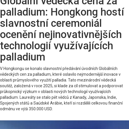
Globální vědecká cena za
palladium: Hongkong hostí
slavnostní ceremoniál
ocenění nejinovativnějších
technologií využívajících
palladium
V Hongkongu se konalo slavnostní předávání úvodních Globálních
vědeckých cen za palladium, které oslavilo nejmodernější inovace v
oblasti průmyslového využití palladia. Tato mezinárodní vědecká
soutěž, založená v roce 2025, si klade za cíl stimulovat a podporovat
průkopnický výzkum v oblasti nových technologií využívajících
palladium. Laureáty se stalo pět vědců z Kanady, Japonska, Indie,
Spojených států a Saúdské Arábie, kteří si rozdělili celkovou finanční
odměnu ve výši 350.000 USD.