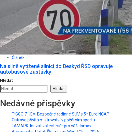
Článek
Na silně vytížené silnici do Beskyd ŘSD opravuje
autobusové zastávky
Hledat
Hledat
Nedávné příspěvky
TIGGO 7 HEV: Bezpečné rodinné SUV s 5* Euro NCAP
Ostrava přivítá mistrovství v požárním sportu
LAMARK: Inovativní exteriér pro váš domov
Barmanství: Patrik Škamla na World Class 2026