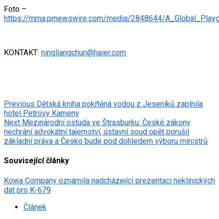
Foto –
https://mma.prnewswire.com/media/2848644/A_Global_Playg
KONTAKT:
ningliangchun@haier.com
Post
Previous
Dětská kniha pokřtěná vodou z Jeseníků zaplnila
hotel Petrovy Kameny
navigation
Next
Mezinárodní ostuda ve Štrasburku: České zákony
nechrání advokátní tajemství, ústavní soud opět porušil
základní práva a Česko bude pod dohledem výboru ministrů
Související články
Kowa Company oznámila nadcházející prezentaci neklinických
dat pro K-679
Článek