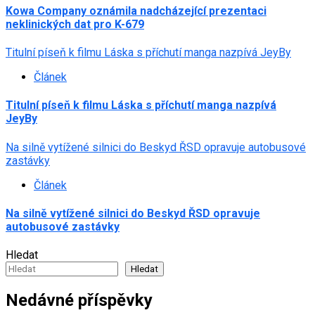
Kowa Company oznámila nadcházející prezentaci
neklinických dat pro K-679
Titulní píseň k filmu Láska s příchutí manga nazpívá JeyBy
Článek
Titulní píseň k filmu Láska s příchutí manga nazpívá
JeyBy
Na silně vytížené silnici do Beskyd ŘSD opravuje autobusové
zastávky
Článek
Na silně vytížené silnici do Beskyd ŘSD opravuje
autobusové zastávky
Hledat
Hledat
Nedávné příspěvky