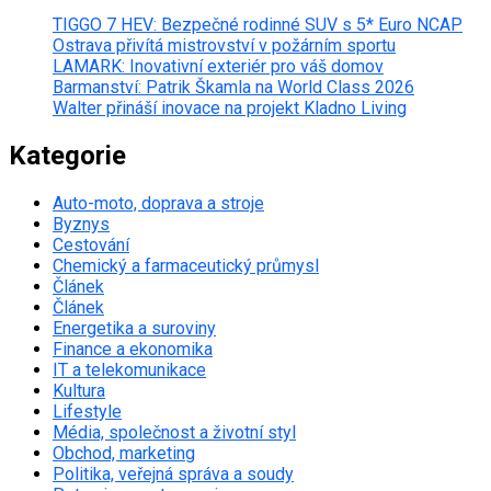
TIGGO 7 HEV: Bezpečné rodinné SUV s 5* Euro NCAP
Ostrava přivítá mistrovství v požárním sportu
LAMARK: Inovativní exteriér pro váš domov
Barmanství: Patrik Škamla na World Class 2026
Walter přináší inovace na projekt Kladno Living
Kategorie
Auto-moto, doprava a stroje
Byznys
Cestování
Chemický a farmaceutický průmysl
Článek
Článek
Energetika a suroviny
Finance a ekonomika
IT a telekomunikace
Kultura
Lifestyle
Média, společnost a životní styl
Obchod, marketing
Politika, veřejná správa a soudy