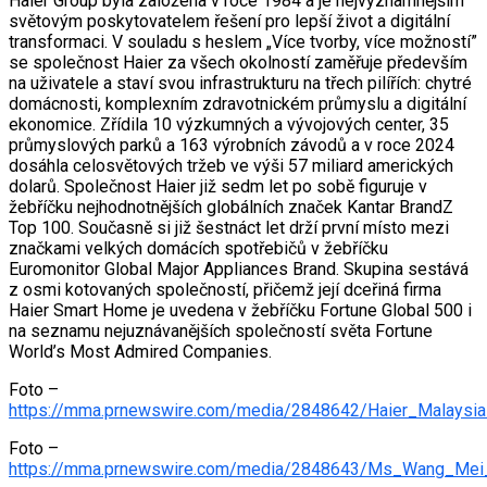
Haier Group byla založena v roce 1984 a je nejvýznamnějším
světovým poskytovatelem řešení pro lepší život a digitální
transformaci. V souladu s heslem „Více tvorby, více možností”
se společnost Haier za všech okolností zaměřuje především
na uživatele a staví svou infrastrukturu na třech pilířích: chytré
domácnosti, komplexním zdravotnickém průmyslu a digitální
ekonomice. Zřídila 10 výzkumných a vývojových center, 35
průmyslových parků a 163 výrobních závodů a v roce 2024
dosáhla celosvětových tržeb ve výši 57 miliard amerických
dolarů. Společnost Haier již sedm let po sobě figuruje v
žebříčku nejhodnotnějších globálních značek Kantar BrandZ
Top 100. Současně si již šestnáct let drží první místo mezi
značkami velkých domácích spotřebičů v žebříčku
Euromonitor Global Major Appliances Brand. Skupina sestává
z osmi kotovaných společností, přičemž její dceřiná firma
Haier Smart Home je uvedena v žebříčku Fortune Global 500 i
na seznamu nejuznávanějších společností světa Fortune
World’s Most Admired Companies.
Foto –
https://mma.prnewswire.com/media/2848642/Haier_Malaysi
Foto –
https://mma.prnewswire.com/media/2848643/Ms_Wang_Mei_y