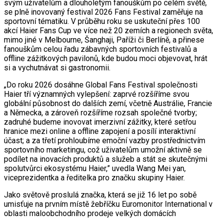
svým uživatelům a dlouholetým fanouškům po celém světě,
se plně inovovaný festival 2026 Fans Festival zaměřuje na
sportovní tématiku. V průběhu roku se uskuteční přes 100
akcí Haier Fans Cup ve více než 20 zemích a regionech světa,
mimo jiné v Melbourne, Šanghaji, Paříži či Berlíně, a přinese
fanouškům celou řadu zábavných sportovních festivalů a
offline zážitkových pavilonů, kde budou moci objevovat, hrát
si a vychutnávat si gastronomii.
„Do roku 2026 dosáhne Global Fans Festival společnosti
Haier tří významných vylepšení: zaprvé rozšíříme svou
globální působnost do dalších zemí, včetně Austrálie, Francie
a Německa, a zároveň rozšíříme rozsah společné tvorby;
zadruhé budeme inovovat imerzivní zážitky, které setřou
hranice mezi online a offline zapojení a posílí interaktivní
účast; a za třetí prohloubíme emoční vazby prostřednictvím
sportovního marketingu, což uživatelům umožní aktivně se
podílet na inovacích produktů a služeb a stát se skutečnými
spolutvůrci ekosystému Haier,” uvedla Wang Mei yan,
viceprezidentka a ředitelka pro značku skupiny Haier.
Jako světově proslulá značka, která se již 16 let po sobě
umisťuje na prvním místě žebříčku Euromonitor International v
oblasti maloobchodního prodeje velkých domácích