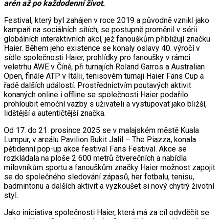
arén až po každodenní život.
Festival, který byl zahájen v roce 2019 a původně vznikl jako
kampaň na sociálních sítích, se postupně proměnil v sérii
globálních interaktivních akcí, jež fanouškům přibližují značku
Haier. Během jeho existence se konaly oslavy 40. výročí v
sídle společnosti Haier, prohlídky pro fanoušky v rámci
veletrhu AWE v Číně, při turnajích Roland Garros a Australian
Open, finále ATP v Itálii, tenisovém turnaji Haier Fans Cup a
řadě dalších událostí. Prostřednictvím poutavých aktivit
konaných online i offline se společnosti Haier podařilo
prohloubit emoční vazby s uživateli a vystupovat jako bližší,
lidštější a autentičtější značka.
Od 17. do 21. prosince 2025 se v malajském městě Kuala
Lumpur, v areálu Pavilion Bukit Jalil – The Piazza, konala
pětidenní pop-up akce festival Fans Festival. Akce se
rozkládala na ploše 2 600 metrů čtverečních a nabídla
milovníkům sportu a fanouškům značky Haier možnost zapojit
se do společného sledování zápasů, her fotbalu, tenisu,
badmintonu a dalších aktivit a vyzkoušet si nový chytrý životní
styl.
Jako iniciativa společnosti Haier, která má za cíl odvděčit se