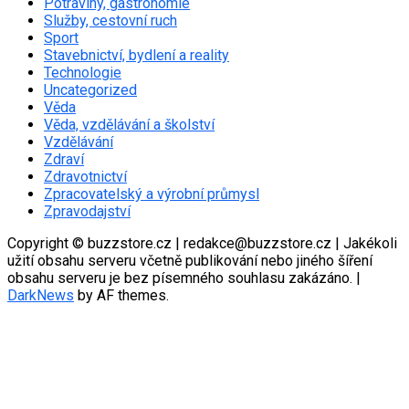
Potraviny, gastronomie
Služby, cestovní ruch
Sport
Stavebnictví, bydlení a reality
Technologie
Uncategorized
Věda
Věda, vzdělávání a školství
Vzdělávání
Zdraví
Zdravotnictví
Zpracovatelský a výrobní průmysl
Zpravodajství
Copyright © buzzstore.cz | redakce@buzzstore.cz | Jakékoli
užití obsahu serveru včetně publikování nebo jiného šíření
obsahu serveru je bez písemného souhlasu zakázáno.
|
DarkNews
by AF themes.