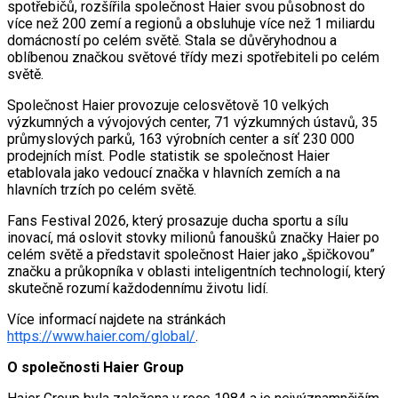
spotřebičů, rozšířila společnost Haier svou působnost do
více než 200 zemí a regionů a obsluhuje více než 1 miliardu
domácností po celém světě. Stala se důvěryhodnou a
oblíbenou značkou světové třídy mezi spotřebiteli po celém
světě.
Společnost Haier provozuje celosvětově 10 velkých
výzkumných a vývojových center, 71 výzkumných ústavů, 35
průmyslových parků, 163 výrobních center a síť 230 000
prodejních míst. Podle statistik se společnost Haier
etablovala jako vedoucí značka v hlavních zemích a na
hlavních trzích po celém světě.
Fans Festival 2026, který prosazuje ducha sportu a sílu
inovací, má oslovit stovky milionů fanoušků značky Haier po
celém světě a představit společnost Haier jako „špičkovou”
značku a průkopníka v oblasti inteligentních technologií, který
skutečně rozumí každodennímu životu lidí.
Více informací najdete na stránkách
https://www.haier.com/global/
.
O společnosti Haier Group