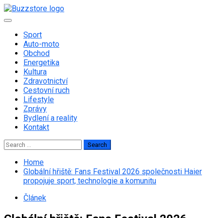
Skip
to
Primary
content
Menu
Sport
Auto-moto
Obchod
Energetika
Kultura
Zdravotnictví
Cestovní ruch
Lifestyle
Zprávy
Bydlení a reality
Kontakt
Search
for:
Home
Globální hřiště: Fans Festival 2026 společnosti Haier
propojuje sport, technologie a komunitu
Článek