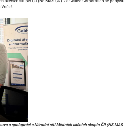
ích akčních skupin ČR (NS MAS ČR). Za Galileo Corporation se podpisu
 Večeř.
uva o spolupráci s Národní sítí Místních akčních skupin ČR (NS MAS