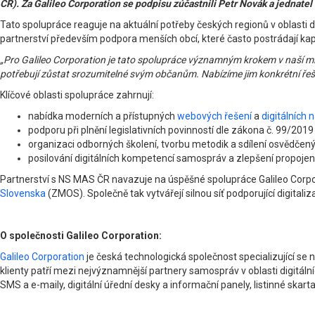
ČR). Za Galileo Corporation se podpisu zúčastnili Petr Novák a jedna
Tato spolupráce reaguje na aktuální potřeby českých regionů v oblasti 
partnerství především podpora menších obcí, které často postrádají ka
„Pro Galileo Corporation je tato spolupráce významným krokem v naší mis
potřebují zůstat srozumitelné svým občanům. Nabízíme jim konkrétní řeše
Klíčové oblasti spolupráce zahrnují:
nabídka moderních a přístupných
webových řešení
a
digitálních 
podporu při plnění legislativních povinností dle zákona č. 99/2019
organizaci odborných školení, tvorbu metodik a sdílení osvědčen
posilování digitálních kompetencí samospráv a zlepšení propoje
Partnerství s NS MAS ČR navazuje na úspěšné spolupráce Galileo Corpor
Slovenska
(ZMOS). Společně tak vytvářejí silnou síť podporující digitali
O společnosti Galileo Corporation:
Galileo Corporation
je česká technologická společnost specializující s
klienty patří mezi nejvýznamnější partnery samospráv v oblasti digitáln
SMS a e-maily, digitální úřední desky a informační panely, listinné skart