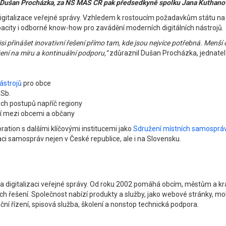
tel Dušan Procházka, za NS MAS ČR pak předsedkyně spolku Jana Kuthano
digitalizace veřejné správy. Vzhledem k rostoucím požadavkům státu na d
pacity i odborné know-how pro zavádění moderních digitálních nástrojů.
i přinášet inovativní řešení přímo tam, kde jsou nejvíce potřebná. Menš
ní na míru a kontinuální podporu,“
zdůraznil Dušan Procházka, jednatel 
nástrojů
pro obce
 Sb.
ých postupů napříč regiony
ní mezi obcemi a občany
ation s dalšími klíčovými institucemi jako
Sdružení místních samosprá
zaci samospráv nejen v České republice, ale i na Slovensku.
e na digitalizaci veřejné správy. Od roku 2002 pomáhá obcím, městům a 
ích řešení. Společnost nabízí produkty a služby, jako webové stránky, m
ační řízení, spisová služba, školení a nonstop technická podpora.