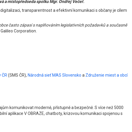
vá a místopředseda spolku Mgr. Ondřej Večeř.
igitalizaci, transparentnost a efektivní komunikaci s občany je cílem
í obce často zápasí s naplňováním legislativních požadavků a současně
Galileo Corporation.
v ČR
(SMS ČR),
Národná sieť MAS Slovensko
a
Združenie miest a obcí
krajům komunikovat moderně, přístupně a bezpečně. S více než 5000
obilní aplikace V OBRAZE, chatboty, krizovou komunikaci spojenou s