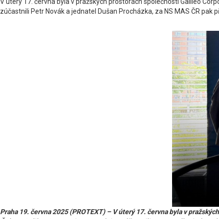
V úterý 17. června byla v pražských prostorách společnosti Galileo Cor
zúčastnili Petr Novák a jednatel Dušan Procházka, za NS MAS ČR pak 
Praha 19. června 2025 (PROTEXT) – V úterý 17. června byla v pražských