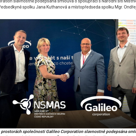
poration slavnostně podepsána smlouva o spolupráci s Národní sítí Místn
předsedkyně spolku Jana Kuthanová a místopředseda spolku Mgr. Ondřej
 prostorách společnosti Galileo Corporation slavnostně podepsána smlo