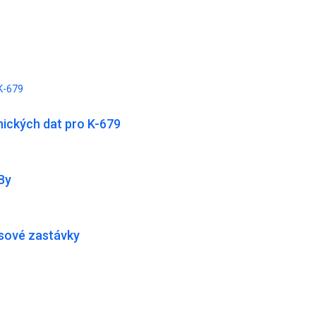
K-679
ických dat pro K-679
By
usové zastávky