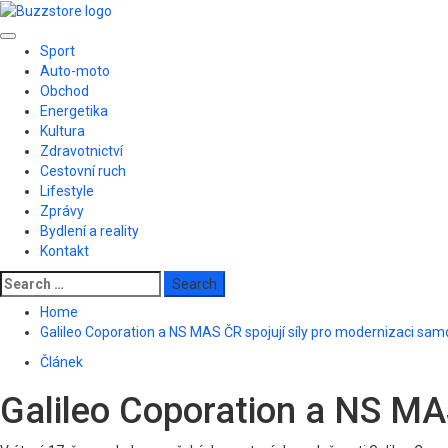
Skip
to
Primary
content
Sport
Menu
Auto-moto
Obchod
Energetika
Kultura
Zdravotnictví
Cestovní ruch
Lifestyle
Zprávy
Bydlení a reality
Kontakt
Search
for:
Home
Galileo Coporation a NS MAS ČR spojují síly pro modernizaci sa
Článek
Galileo Coporation a NS MA