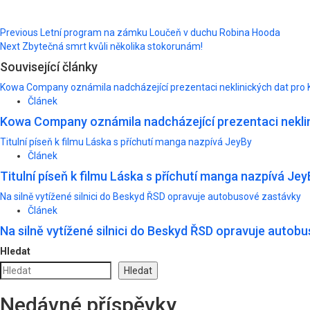
Post
Previous
Letní program na zámku Loučeň v duchu Robina Hooda
Next
Zbytečná smrt kvůli několika stokorunám!
navigation
Související články
Kowa Company oznámila nadcházející prezentaci neklinických dat pro 
Článek
Kowa Company oznámila nadcházející prezentaci neklin
Titulní píseň k filmu Láska s příchutí manga nazpívá JeyBy
Článek
Titulní píseň k filmu Láska s příchutí manga nazpívá Jey
Na silně vytížené silnici do Beskyd ŘSD opravuje autobusové zastávky
Článek
Na silně vytížené silnici do Beskyd ŘSD opravuje autob
Hledat
Hledat
Nedávné příspěvky