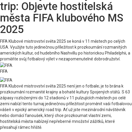
trip: Objevte hostitelská
města FIFA klubového MS
2025
FIFA Klubové mistrovství světa 2025 se koná v 11 městech po celých
USA. Využijte tuto jedinečnou příležitost k prozkoumání rozmanitých
amerických kultur, od hudebního Nashvillu po historickou Philadelphii, a
proměňte svůj fotbalový výlet v nezapomenutelné dobrodružství.
FIFA
FIFA Klubové mistrovství světa 2025 není jen o fotbale; je to brána k
prozkoumání rozmanité krajiny a bohaté kultury Spojených států. S 63
zápasy rozloženými do 12 stadionů v 11 pulzujících městech po celé
zemi nabízí tento turnaj jedinečnou příležitost proměnit vaši fotbalovou
vášeň v epický americký road trip. Ať už jste mezinárodní návštěvník
nebo domácí fanoušek, který chce prozkoumat vlastní zemi,
hostitelská města nabízejí nepřeberné množství zážitků, které
přesahují rámec hřiště.