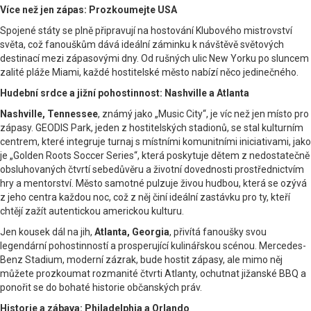
Více než jen zápas: Prozkoumejte USA
Spojené státy se plně připravují na hostování Klubového mistrovství
světa, což fanouškům dává ideální záminku k návštěvě světových
destinací mezi zápasovými dny. Od rušných ulic New Yorku po sluncem
zalité pláže Miami, každé hostitelské město nabízí něco jedinečného.
Hudební srdce a jižní pohostinnost: Nashville a Atlanta
Nashville, Tennessee
, známý jako „Music City“, je víc než jen místo pro
zápasy. GEODIS Park, jeden z hostitelských stadionů, se stal kulturním
centrem, které integruje turnaj s místními komunitními iniciativami, jako
je „Golden Roots Soccer Series“, která poskytuje dětem z nedostatečně
obsluhovaných čtvrtí sebedůvěru a životní dovednosti prostřednictvím
hry a mentorství. Město samotné pulzuje živou hudbou, která se ozývá
z jeho centra každou noc, což z něj činí ideální zastávku pro ty, kteří
chtějí zažít autentickou americkou kulturu.
Jen kousek dál na jih,
Atlanta, Georgia
, přivítá fanoušky svou
legendární pohostinností a prosperující kulinářskou scénou. Mercedes-
Benz Stadium, moderní zázrak, bude hostit zápasy, ale mimo něj
můžete prozkoumat rozmanité čtvrti Atlanty, ochutnat jižanské BBQ a
ponořit se do bohaté historie občanských práv.
Historie a zábava: Philadelphia a Orlando