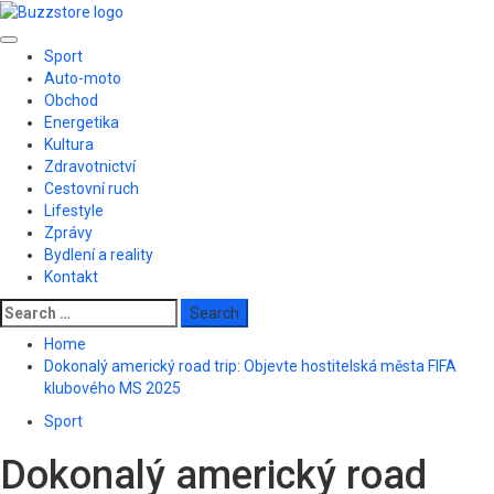
Skip
to
Primary
content
Sport
Menu
Auto-moto
Obchod
Energetika
Kultura
Zdravotnictví
Cestovní ruch
Lifestyle
Zprávy
Bydlení a reality
Kontakt
Search
for:
Home
Dokonalý americký road trip: Objevte hostitelská města FIFA
klubového MS 2025
Sport
Dokonalý americký road