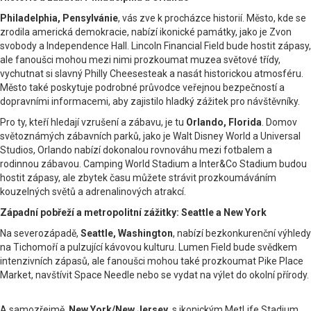
Philadelphia, Pensylvánie
, vás zve k procházce historií. Město, kde se
zrodila americká demokracie, nabízí ikonické památky, jako je Zvon
svobody a Independence Hall. Lincoln Financial Field bude hostit zápasy,
ale fanoušci mohou mezi nimi prozkoumat muzea světové třídy,
vychutnat si slavný Philly Cheesesteak a nasát historickou atmosféru.
Město také poskytuje podrobné průvodce veřejnou bezpečností a
dopravními informacemi, aby zajistilo hladký zážitek pro návštěvníky.
Pro ty, kteří hledají vzrušení a zábavu, je tu
Orlando, Florida
. Domov
světoznámých zábavních parků, jako je Walt Disney World a Universal
Studios, Orlando nabízí dokonalou rovnováhu mezi fotbalem a
rodinnou zábavou. Camping World Stadium a Inter&Co Stadium budou
hostit zápasy, ale zbytek času můžete strávit prozkoumáváním
kouzelných světů a adrenalinových atrakcí.
Západní pobřeží a metropolitní zážitky: Seattle a New York
Na severozápadě,
Seattle, Washington
, nabízí bezkonkurenční výhledy
na Tichomoří a pulzující kávovou kulturu. Lumen Field bude svědkem
intenzivních zápasů, ale fanoušci mohou také prozkoumat Pike Place
Market, navštívit Space Needle nebo se vydat na výlet do okolní přírody.
A samozřejmě,
New York/New Jersey
, s ikonickým MetLife Stadium,