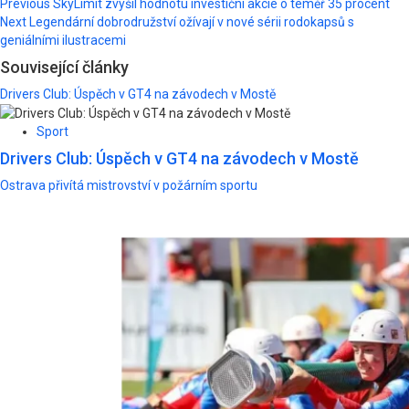
Post
Previous
SkyLimit zvýšil hodnotu investiční akcie o téměř 35 procent
Next
Legendární dobrodružství ožívají v nové sérii rodokapsů s
navigation
geniálními ilustracemi
Související články
Drivers Club: Úspěch v GT4 na závodech v Mostě
Sport
Drivers Club: Úspěch v GT4 na závodech v Mostě
Ostrava přivítá mistrovství v požárním sportu