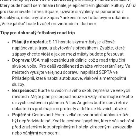
který bude hostit semifinále i finále, je epicentrem globální kultury. Ať už
prozkoumáváte Times Square, užíváte si výhledy na panorama z
Brooklynu, nebo chytáte zápas Yankees mezi fotbalovými utkáními,
„Velké jablko“ bude bzučet mezinárodním duchem.
Tipy pro dokonalý fotbalový road trip
Plánujte dopředu:
S 11 hostitelskými městy je klíčové
naplánovat si trasu a ubytování s předstihem. Zvažte, které
zápasy chcete vidět a jak se mezi městy budete přesouvat.
Doprava:
USA mají rozsáhlou síť dálnic, což z road tripu činí
skvělou volbu. Pro delší vzdálenosti zvažte vnitrostátní lety. Ve
městech využijte veřejnou dopravu, například SEPTA ve
Philadelphii, která nabízí autobusové, vlakové a metropolitní
služby.
Bezpečnost:
Buďte si vědomi svého okolí, zejména ve velkých
městech. Mějte plán pro případ nouze a vždy informujte někoho
o svých cestovních plánech. V Los Angeles buďte obezřetní v
oblastech s probíhajícími protesty a držte se hlavních atrakcí.
Pojištění:
Cestování během velké mezinárodní události může
být nepředvídatelné. Zvažte cestovní pojištění, které vás ochrání
před zrušenými lety, přeplněnými hotely, ztracenými zavazadly
nebo náhlými nemocemi.