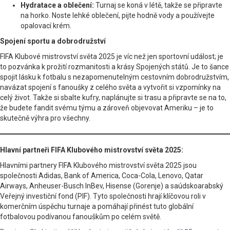
Hydratace a oblečení:
Turnaj se koná v létě, takže se připravte
na horko. Noste lehké oblečení, pijte hodně vody a používejte
opalovací krém.
Spojení sportu a dobrodružství
FIFA Klubové mistrovství světa 2025 je víc než jen sportovní událost; je
to pozvánka k prožití rozmanitosti a krásy Spojených států. Je to šance
spojit lásku k fotbalu s nezapomenutelným cestovním dobrodružstvím,
navázat spojení s fanoušky z celého světa a vytvořit si vzpomínky na
celý život. Takže si sbalte kufry, naplánujte si trasu a připravte se na to,
že budete fandit svému týmu a zároveň objevovat Ameriku – je to
skutečně výhra pro všechny.
Hlavní partneři FIFA Klubového mistrovství světa 2025:
Hlavními partnery FIFA Klubového mistrovství světa 2025 jsou
společnosti Adidas, Bank of America, Coca-Cola, Lenovo, Qatar
Airways, Anheuser-Busch InBev, Hisense (Gorenje) a saúdskoarabský
Veřejný investiční fond (PIF). Tyto společnosti hrají klíčovou roli v
komerčním úspěchu turnaje a pomáhají přinést tuto globální
fotbalovou podívanou fanouškům po celém světě.