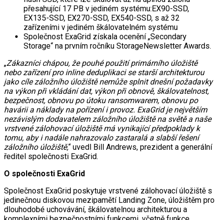
přesahující 17 PB v jediném systému:EX90-SSD,
EX135-SSD, EX270-SSD, EX540-SSD, s až 32
zařízeními v jediném škálovatelném systému
Společnost ExaGrid získala ocenění „Secondary
Storage“ na prvním ročníku StorageNewsletter Awards.
„
Zákazníci chápou, že pouhé použití primárního úložiště
nebo zařízení pro inline deduplikaci se starší architekturou
jako cíle záložního úložiště nemůže splnit dnešní požadavky
na výkon při vkládání dat, výkon při obnově, škálovatelnost,
bezpečnost, obnovu po útoku ransomwarem, obnovu po
havárii a náklady na pořízení i provoz. ExaGrid je největším
nezávislým dodavatelem záložního úložiště na světě a naše
vrstvené zálohovací úložiště má vynikající předpoklady k
tomu, aby i nadále nahrazovalo zastaralá a slabší řešení
záložního úložiště,
“ uvedl Bill Andrews, prezident a generální
ředitel společnosti ExaGrid.
O společnosti ExaGrid
Společnost ExaGrid poskytuje vrstvené zálohovací úložiště s
jedinečnou diskovou mezipamětí Landing Zone, úložištěm pro
dlouhodobé uchovávání, škálovatelnou architekturou a
komplexními bezpečnostními funkcemi, včetně funkce