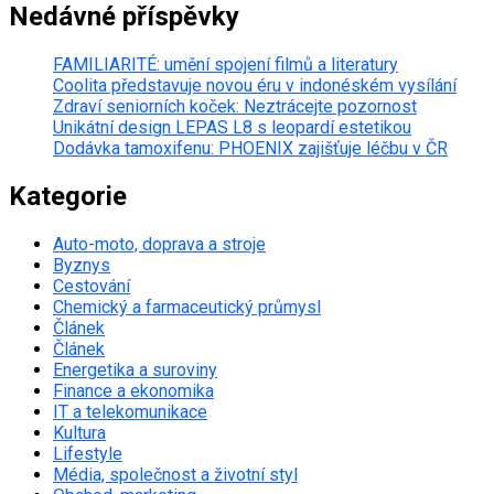
Nedávné příspěvky
FAMILIARITÉ: umění spojení filmů a literatury
Coolita představuje novou éru v indonéském vysílání
Zdraví seniorních koček: Neztrácejte pozornost
Unikátní design LEPAS L8 s leopardí estetikou
Dodávka tamoxifenu: PHOENIX zajišťuje léčbu v ČR
Kategorie
Auto-moto, doprava a stroje
Byznys
Cestování
Chemický a farmaceutický průmysl
Článek
Článek
Energetika a suroviny
Finance a ekonomika
IT a telekomunikace
Kultura
Lifestyle
Média, společnost a životní styl