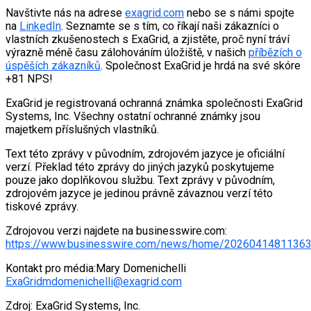
Navštivte nás na adrese
exagrid.com
nebo se s námi spojte
na
LinkedIn
. Seznamte se s tím, co říkají naši zákazníci o
vlastních zkušenostech s ExaGrid, a zjistěte, proč nyní tráví
výrazně méně času zálohováním úložiště, v našich
příbězích o
úspěších zákazníků
. Společnost ExaGrid je hrdá na své skóre
+81 NPS!
ExaGrid je registrovaná ochranná známka společnosti ExaGrid
Systems, Inc. Všechny ostatní ochranné známky jsou
majetkem příslušných vlastníků.
Text této zprávy v původním, zdrojovém jazyce je oficiální
verzí. Překlad této zprávy do jiných jazyků poskytujeme
pouze jako doplňkovou službu. Text zprávy v původním,
zdrojovém jazyce je jedinou právně závaznou verzí této
tiskové zprávy.
Zdrojovou verzi najdete na businesswire.com:
https://www.businesswire.com/news/home/20260414811363
Kontakt pro média:Mary Domenichelli
ExaGridmdomenichelli@exagrid.com
Zdroj: ExaGrid Systems, Inc.