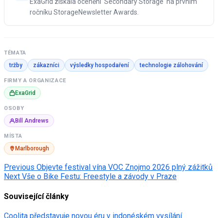
ExaGrid získala ocenění 'Secondary Storage' na prvním
ročníku StorageNewsletter Awards.
TÉMATA
tržby
zákazníci
výsledky hospodaření
technologie zálohování
FIRMY A ORGANIZACE
ExaGrid
OSOBY
Bill Andrews
MÍSTA
Marlborough
Post
Previous
Objevte festival vína VOC Znojmo 2026 plný zážitků
Next
Vše o Bike Festu: Freestyle a závody v Praze
navigation
Související články
Coolita představuje novou éru v indonéském vysílání