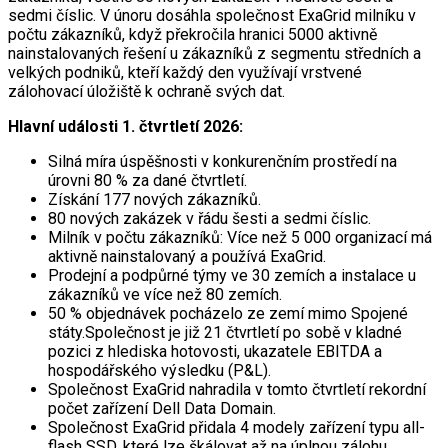
sedmi číslic. V únoru dosáhla společnost ExaGrid milníku v
počtu zákazníků, když překročila hranici 5000 aktivně
nainstalovaných řešení u zákazníků z segmentu středních a
velkých podniků, kteří každý den využívají vrstvené
zálohovací úložiště k ochraně svých dat.
Hlavní události 1. čtvrtletí 2026:
Silná míra úspěšnosti v konkurenčním prostředí na
úrovni 80 % za dané čtvrtletí.
Získání 177 nových zákazníků.
80 nových zakázek v řádu šesti a sedmi číslic.
Milník v počtu zákazníků: Více než 5 000 organizací má
aktivně nainstalovaný a používá ExaGrid.
Prodejní a podpůrné týmy ve 30 zemích a instalace u
zákazníků ve více než 80 zemích.
50 % objednávek pocházelo ze zemí mimo Spojené
státy.Společnost je již 21 čtvrtletí po sobě v kladné
pozici z hlediska hotovosti, ukazatele EBITDA a
hospodářského výsledku (P&L).
Společnost ExaGrid nahradila v tomto čtvrtletí rekordní
počet zařízení Dell Data Domain.
Společnost ExaGrid přidala 4 modely zařízení typu all-
flash SSD, které lze škálovat až na úplnou zálohu