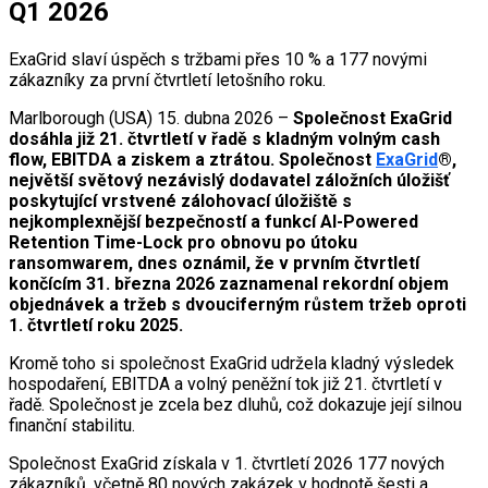
Q1 2026
ExaGrid slaví úspěch s tržbami přes 10 % a 177 novými
zákazníky za první čtvrtletí letošního roku.
Marlborough (USA) 15. dubna 2026 –
Společnost ExaGrid
dosáhla již 21. čtvrtletí v řadě s kladným volným cash
flow, EBITDA a ziskem a ztrátou. Společnost
ExaGrid
®,
největší světový nezávislý dodavatel záložních úložišť
poskytující vrstvené zálohovací úložiště s
nejkomplexnější bezpečností a funkcí AI-Powered
Retention Time-Lock pro obnovu po útoku
ransomwarem, dnes oznámil, že v prvním čtvrtletí
končícím 31. března 2026 zaznamenal rekordní objem
objednávek a tržeb s dvouciferným růstem tržeb oproti
1. čtvrtletí roku 2025.
Kromě toho si společnost ExaGrid udržela kladný výsledek
hospodaření, EBITDA a volný peněžní tok již 21. čtvrtletí v
řadě. Společnost je zcela bez dluhů, což dokazuje její silnou
finanční stabilitu.
Společnost ExaGrid získala v 1. čtvrtletí 2026 177 nových
zákazníků, včetně 80 nových zakázek v hodnotě šesti a