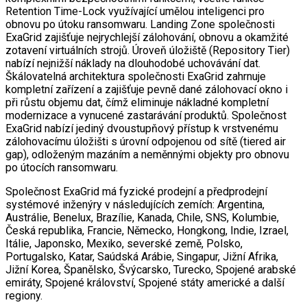
Retention Time-Lock využívající umělou inteligenci pro
obnovu po útoku ransomwaru. Landing Zone společnosti
ExaGrid zajišťuje nejrychlejší zálohování, obnovu a okamžité
zotavení virtuálních strojů. Úroveň úložiště (Repository Tier)
nabízí nejnižší náklady na dlouhodobé uchovávání dat.
Škálovatelná architektura společnosti ExaGrid zahrnuje
kompletní zařízení a zajišťuje pevně dané zálohovací okno i
při růstu objemu dat, čímž eliminuje nákladné kompletní
modernizace a vynucené zastarávání produktů. Společnost
ExaGrid nabízí jediný dvoustupňový přístup k vrstvenému
zálohovacímu úložišti s úrovní odpojenou od sítě (tiered air
gap), odloženým mazáním a neměnnými objekty pro obnovu
po útocích ransomwaru.
Společnost ExaGrid má fyzické prodejní a předprodejní
systémové inženýry v následujících zemích: Argentina,
Austrálie, Benelux, Brazílie, Kanada, Chile, SNS, Kolumbie,
Česká republika, Francie, Německo, Hongkong, Indie, Izrael,
Itálie, Japonsko, Mexiko, severské země, Polsko,
Portugalsko, Katar, Saúdská Arábie, Singapur, Jižní Afrika,
Jižní Korea, Španělsko, Švýcarsko, Turecko, Spojené arabské
emiráty, Spojené království, Spojené státy americké a další
regiony.