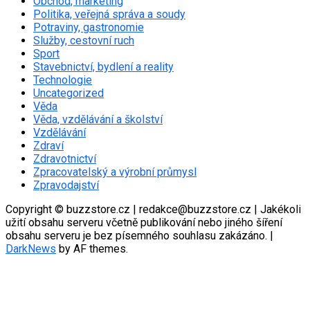
Obchod, marketing
Politika, veřejná správa a soudy
Potraviny, gastronomie
Služby, cestovní ruch
Sport
Stavebnictví, bydlení a reality
Technologie
Uncategorized
Věda
Věda, vzdělávání a školství
Vzdělávání
Zdraví
Zdravotnictví
Zpracovatelský a výrobní průmysl
Zpravodajství
Copyright © buzzstore.cz | redakce@buzzstore.cz | Jakékoli
užití obsahu serveru včetně publikování nebo jiného šíření
obsahu serveru je bez písemného souhlasu zakázáno.
|
DarkNews
by AF themes.