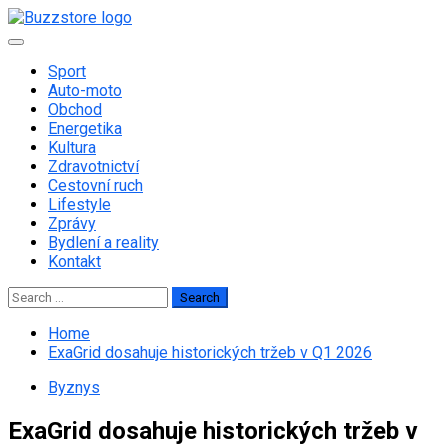
Skip
to
Primary
content
Menu
Sport
Auto-moto
Obchod
Energetika
Kultura
Zdravotnictví
Cestovní ruch
Lifestyle
Zprávy
Bydlení a reality
Kontakt
Search
for:
Home
ExaGrid dosahuje historických tržeb v Q1 2026
Byznys
ExaGrid dosahuje historických tržeb v