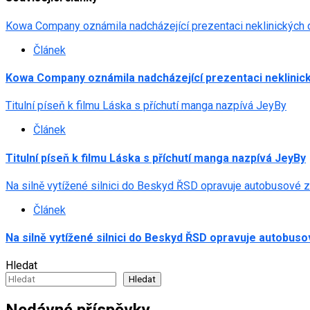
Kowa Company oznámila nadcházející prezentaci neklinických 
Článek
Kowa Company oznámila nadcházející prezentaci neklinick
Titulní píseň k filmu Láska s příchutí manga nazpívá JeyBy
Článek
Titulní píseň k filmu Láska s příchutí manga nazpívá JeyBy
Na silně vytížené silnici do Beskyd ŘSD opravuje autobusové 
Článek
Na silně vytížené silnici do Beskyd ŘSD opravuje autobus
Hledat
Hledat