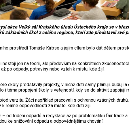
sl akce Velký sál Krajského úřadu Ústeckého kraje se v březn
 základních škol z celého regionu, kteří zde představili své p
ního prostředí Tomáše Kirbse a jejím cílem bylo dát dětem prost
 nestojí jen na teorii, ale především na konkrétních zkušenostech
 až po odpady, potraviny nebo vztah k místu, kde žijí.
é školy představily projekty, v nichž děti samy plánují, budují a 
i téma propojení školy s veřejností, kdy se do aktivit zapojují r
biodiverzitu. Žáci například pracovali s ochranou vzácných druhů, z
k reálné odpovědnosti za místo, kde děti žijí.
 od třídění odpadů a recyklace až po problematiku fair trade a lo
 vedou ke snižování odpadu a odpovědnějšímu chování.