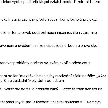
dební vystoupení reflektující vztah k místu. Pestrost forem
okolí, starší žáci pak představovali komplexnější projekty,
olami. Tento prvek podpořil nejen inspiraci, ale i vzájemné
avzájem a uvědomit si, že nejsou jediné, kdo se o své okolí
ojmenovat problémy a výzvy ve svém okolí a přicházet s
ost sdílení mezi školami a silný motivační efekt na žáky.
„Akce
a S. ze základní školy Ústí nad Labem.
 Nejvíc mě potěšilo nadšení žáků – vidět je jinak než jen ve
t práci jiných škol a uvědomit si širší souvislosti.
“Děti byly