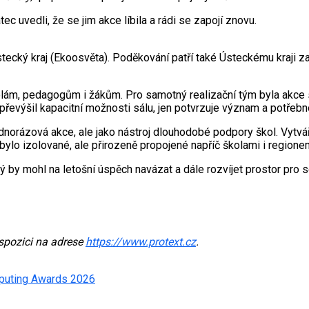
c uvedli, že se jim akce líbila a rádi se zapojí znovu.
tecký kraj (Ekoosvěta). Poděkování patří také Ústeckému kraji za
ám, pedagogům i žákům. Pro samotný realizační tým byla akce si
ý převýšil kapacitní možnosti sálu, jen potvrzuje význam a potře
orázová akce, ale jako nástroj dlouhodobé podpory škol. Vytváří 
ylo izolované, ale přirozeně propojené napříč školami i regione
by mohl na letošní úspěch navázat a dále rozvíjet prostor pro sd
ispozici na adrese
https://www.protext.cz
.
mputing Awards 2026