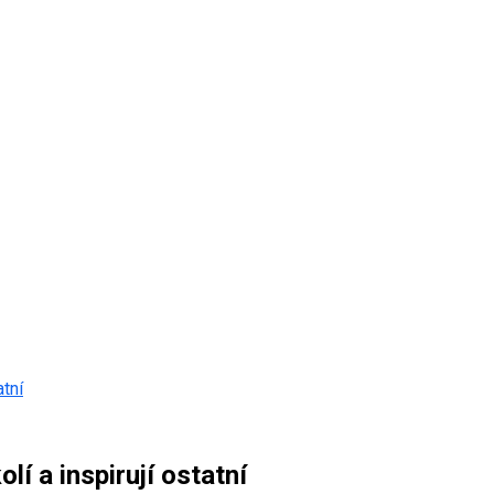
atní
í a inspirují ostatní