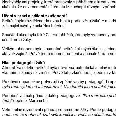
Nechyběly ani projekty, které pracovaly s příběhem a kreativit
ukázala, že environmentální témata lze uchopit různými způsob
Učení v praxi a sdílení zkušeností
Setkání bylo rozděleno do dvou bloků podle věku žáků – mladší d
zahrnující návrhy konkrétních řešení.
Součástí akce byla také Galerie příběhů, kde byly vystaveny pos
učení mezi žáky.
Velkým přínosem bylo i samotné setkání různých škol na jednom 
aktivně zajímá. Právě tento moment sdílení a sounáležitosti se u
Hlas pedagogů a žáků
Atmosféra celého setkání byla otevřená, autentická a silně mot
vlastními nápady na změnu. Právě tato zkušenost je jedním z kl
Pozitivní dopad akce potvrzují i zpětné vazby pedagogů. Ti opa
byla moc vydařená a inspirativní. Uvědomila jsem si také, jak
Podobně vnímali přínos i další pedagogové.
“Pro mne jako peda
třídě,”
doplnila Martina Ch.
Velmi silně rezonoval i přínos pro samotné žáky. Podle pedagogů 
nadšené, že mohly ukázat svůj koníček a vidět, co dělají ostatní