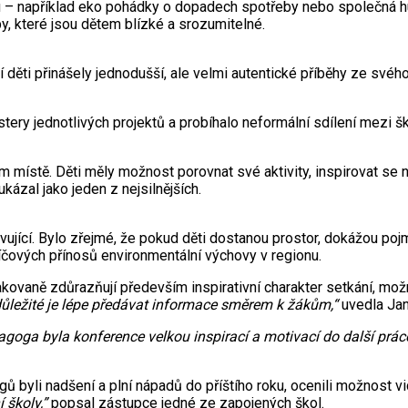
ou – například eko pohádky o dopadech spotřeby nebo společná hu
y, které jsou dětem blízké a srozumitelné.
ěti přinášely jednodušší, ale velmi autentické příběhy ze svého 
tery jednotlivých projektů a probíhalo neformální sdílení mezi šk
místě. Děti měly možnost porovnat své aktivity, inspirovat se n
kázal jako jeden z nejsilnějších.
ivující. Bylo zřejmé, že pokud děti dostanou prostor, dokážou p
íčových přínosů environmentální výchovy v regionu.
kovaně zdůrazňují především inspirativní charakter setkání, možn
 důležité je lépe předávat informace směrem k žákům,“
uvedla Jan
goga byla konference velkou inspirací a motivací do další práce.
byli nadšení a plní nápadů do příštího roku, ocenili možnost vidě
 školy,”
popsal zástupce jedné ze zapojených škol.