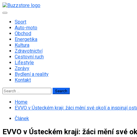
Skip
to
Primary
content
Menu
Sport
Auto-moto
Obchod
Energetika
Kultura
Zdravotnictví
Cestovní ruch
Lifestyle
Zprávy
Bydlení a reality
Kontakt
Search
for:
Home
EVVO v Ústeckém kraji: žáci mění své okolí a inspirují ost
Článek
EVVO v Ústeckém kraji: žáci mění své okol