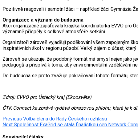
Pozitivně reagovali i samotní žáci – například žáci Gymnázia Žate
Organizace a význam do budoucna
Akci organizačně zajišťovala krajská koordinátorka EVVO pro Ús
významně přispěly k celkové atmosféře setkání.
Organizátoři zároveň vyjadřují poděkování všem zapojeným škol
inspirativních škol v regionu působí. Velký zájem o účast, kter
Zároveň se ukazuje, že podobný formát má smysl nejen jako jedn
pedagogů a přispívá k tomu, aby environmentální vzdělávání neb
Do budoucna se proto zvažuje pokračování tohoto formátu, který 
Zdroj: EVVO pro Ústecký kraj (Ekoosvěta)
ČTK Connect ke zprávě vydává obrazovou přílohu, která je k d
Post
Previous
Volba člena do Rady Českého rozhlasu
Next
Společnost ExaGrid se stala finalistkou cen Network Co
navigation
Související články