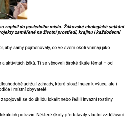
u zaplnil do posledního místa. Žákovské ekologické setkání
rojekty zaměřené na životní prostředí, krajinu i každodenní
or, aby samy pojmenovaly, co ve svém okolí vnímají jako
 a aktivitách žáků. Ti se věnovali široké škále témat – od
dlouhodobě udržují zahrady, které slouží nejen k výuce, ale i
odiče i místní obyvatelé.
apojovali se do úklidu lokalit nebo řešili invazní rostliny.
kálních potravin. Některé školy představily vlastní vzdělávací