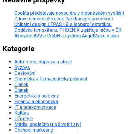
Nedávné příspěvky
Coolita představuje novou éru v indonéském vysílání
Zdraví seniorních koček: Neztrácejte pozornost
Unikátní design LEPAS L8 s leopardí estetikou
Dodávka tamoxifenu: PHOENIX zajišťuje léčbu v ČR
Akvizice AVVie GmbH a systém AngelValve v akci
Kategorie
Auto-moto, doprava a stroje
Byznys
Cestování
Chemický a farmaceutický průmysl
Článek
Článek
Energetika a suroviny
Finance a ekonomika
IT a telekomunikace
Kultura
Lifestyle
Média, společnost a životní styl
Obchod, marketing