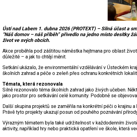
Ústí nad Labem 1. dubna 2026 (PROTEXT) – Silná účast a smy
“Náš domov – náš příběh” přivedlo na jedno místo desítky žáků
život ve svých obcích.
Akce proběhla pod záštitou náměstka hejtmana pro oblast život
důležité – a jak to chtějí měnit.
Setkání ukázalo, že environmentální vzdělávání v Ústeckém kraji
školních zahrad a péče o zeleň přes ochranu konkrétních lokalit
Témata, která rezonovala
Silně rezonovalo téma školních zahrad jako živých učeben. Někter
jako prostor pro setkávání celé komunity. Podobně se objevovalo 
Další skupina projektů se zaměřila na konkrétní péči o krajinu a 
Právě tyto projekty ukazují posun od pouhého poznávání přírody 
Výrazným tématem byla také udržitelnost v každodenním životě –
aktivity, například hry nebo praktická opatření ve škole, která