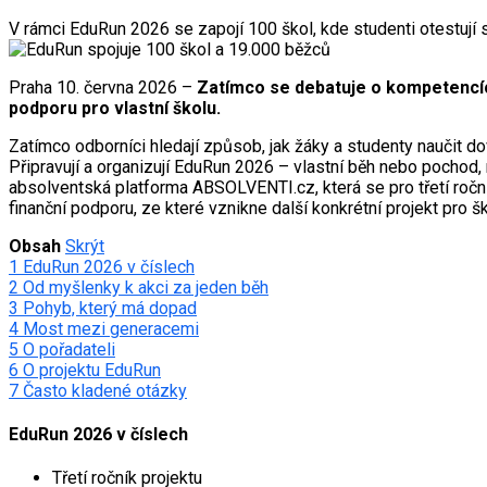
V rámci EduRun 2026 se zapojí 100 škol, kde studenti otestují 
Praha 10. června 2026 –
Zatímco se debatuje o kompetencích
podporu pro vlastní školu.
Zatímco odborníci hledají způsob, jak žáky a studenty naučit d
Připravují a organizují EduRun 2026 – vlastní běh nebo pochod, 
absolventská platforma ABSOLVENTI.cz, která se pro třetí ročn
finanční podporu, ze které vznikne další konkrétní projekt pro šk
Obsah
Skrýt
1
EduRun 2026 v číslech
2
Od myšlenky k akci za jeden běh
3
Pohyb, který má dopad
4
Most mezi generacemi
5
O pořadateli
6
O projektu EduRun
7
Často kladené otázky
EduRun 2026 v číslech
Třetí ročník projektu