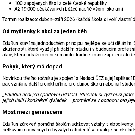
100 zapojených škol z celé České republiky
Až 19.000 očekávaných běžců napříč všemi školami
Termín realizace: duben–září 2026 (každá škola si volí vlastní 
Od myšlenky k akci za jeden běh
EduRun staví na jednoduchém principu: nejlépe se učí děláním. S
zkušenosti, které využijí při dalším studiu i v budoucím profesn
akce, která odráží místní komunitu, tradice i míru zapojení stud
Pohyb, který má dopad
Novinkou třetího ročníku je spojení s Nadací ČEZ a její aplik
pak vznikne další projekt přímo pro danou školu nebo její stud
„EduRun není jen sportovní událost. Studenti si vyzkouší práci
jejich úsilí i konkrétní výsledek — promění se v podporu pro jeji
Most mezi generacemi
EduRun zároveň pomáhá školám udržovat vztahy s absolventy. Ti
setkávání současných i bývalých studentů a posiluje se školní