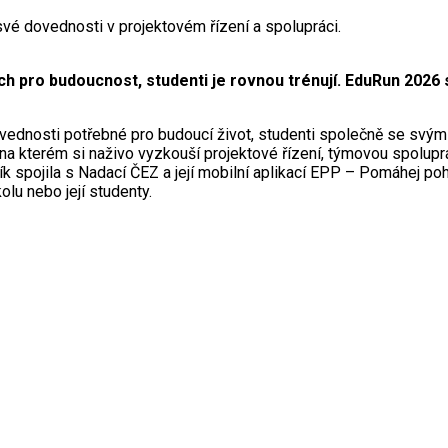
své dovednosti v projektovém řízení a spolupráci.
 pro budoucnost, studenti je rovnou trénují. EduRun 2026 sp
ovednosti potřebné pro budoucí život, studenti společně se svým
na kterém si naživo vyzkouší projektové řízení, týmovou spoluprá
ík spojila s Nadací ČEZ a její mobilní aplikací EPP – Pomáhej 
olu nebo její studenty.