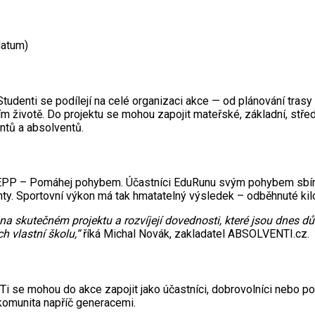
datum)
tudenti se podílejí na celé organizaci akce — od plánování trasy
ím životě. Do projektu se mohou zapojit mateřské, základní, střed
entů a absolventů.
ací EPP – Pomáhej pohybem. Účastníci EduRunu svým pohybem sbíra
enty. Sportovní výkon má tak hmatatelný výsledek – odběhnuté kilo
 na skutečném projektu a rozvíjejí dovednosti, které jsou dnes 
ch vlastní školu,“
říká Michal Novák, zakladatel ABSOLVENTI.cz.
 se mohou do akce zapojit jako účastníci, dobrovolníci nebo pod
 komunita napříč generacemi.