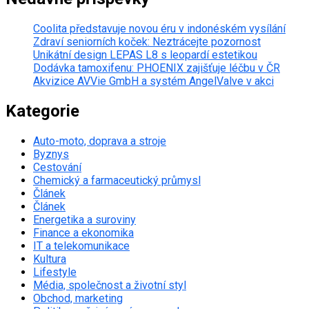
Coolita představuje novou éru v indonéském vysílání
Zdraví seniorních koček: Neztrácejte pozornost
Unikátní design LEPAS L8 s leopardí estetikou
Dodávka tamoxifenu: PHOENIX zajišťuje léčbu v ČR
Akvizice AVVie GmbH a systém AngelValve v akci
Kategorie
Auto-moto, doprava a stroje
Byznys
Cestování
Chemický a farmaceutický průmysl
Článek
Článek
Energetika a suroviny
Finance a ekonomika
IT a telekomunikace
Kultura
Lifestyle
Média, společnost a životní styl
Obchod, marketing