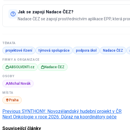
Jak se zapojí Nadace ČEZ?
Nadace ČEZ se zapojí prostřednictvím aplikace EPP, která pro
TÉMATA
projektové řízení
týmová spolupráce
podpora škol
Nadace ČEZ
FIRMY A ORGANIZACE
ABSOLVENTI.cz
Nadace ČEZ
OSOBY
Michal Novák
MÍSTA
Praha
Post
Previous
SYNTHONY: Novozélandský hudební projekt v ČR
Next
Onkologie v roce 2026: Důraz na koordinátory péče
navigation
Související články