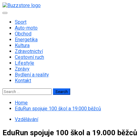
Skip
to
Primary
content
Menu
Sport
Auto-moto
Obchod
Energetika
Kultura
Zdravotnictví
Cestovní ruch
Lifestyle
Zprávy
Bydlení a reality
Kontakt
Search
for:
Home
EduRun spojuje 100 škol a 19.000 běžců
Vzdělávání
EduRun spojuje 100 škol a 19.000 běžců