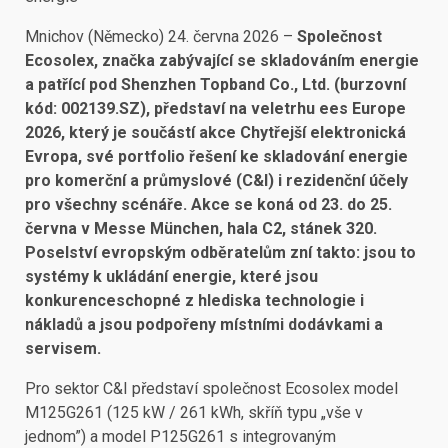
Mnichov (Německo) 24. června 2026 –
Společnost
Ecosolex, značka zabývající se skladováním energie
a patřící pod Shenzhen Topband Co., Ltd. (burzovní
kód: 002139.SZ), představí na veletrhu ees Europe
2026, který je součástí akce Chytřejší elektronická
Evropa, své portfolio řešení ke skladování energie
pro komerční a průmyslové (C&I) i rezidenční účely
pro všechny scénáře. Akce se koná od 23. do 25.
června v Messe München, hala C2, stánek 320.
Poselství evropským odběratelům zní takto: jsou to
systémy k ukládání energie, které jsou
konkurenceschopné z hlediska technologie i
nákladů a jsou podpořeny místními dodávkami a
servisem.
Pro sektor C&I představí společnost Ecosolex model
M125G261 (125 kW / 261 kWh, skříň typu „vše v
jednom”) a model P125G261 s integrovaným