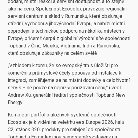
dodání, místní reakci a servisní dostupnost, a to stejně
jako na cenu. Společnost Ecosolex provozuje regionální
servisní centrum a sklad v Rumunsku, které obsluhuje
střední, východní a jihovýchodní Evropu, a nabízí místní
poprodejní a technickou podporu na několika místech v
Evropě, přičemž čerpá z globální výrobní sítě společnosti
Topband v Číně, Mexiku, Vietnamu, Indii a Rumunsku,
která obsluhuje zákazníky na celém světě.
„Vzhledem k tomu, že se evropský trh s úložišti pro
komerční a průmyslové účely posouvá od instalace k
integraci, zaměřujeme se na místní dodávky a celoživotní
servis – ne pouze na nejnižší pořizovací cenu,” uvedl
Andrew Xu, generální ředitel společnosti Topband New
Energy.
Kompletní portfolio úložných systémů společnosti
Ecosolex je k vidění na veletrhu ees Europe 2026, hala
C2, stánek 320; produkty pro nabíjení od společností
Topband a Ecosolex jsou samostatně vystaveny na