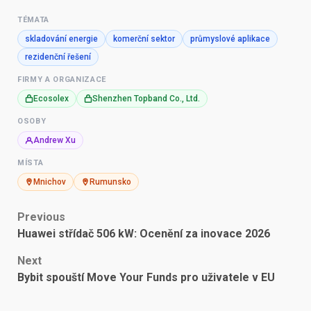
TÉMATA
skladování energie
komerční sektor
průmyslové aplikace
rezidenční řešení
FIRMY A ORGANIZACE
Ecosolex
Shenzhen Topband Co., Ltd.
OSOBY
Andrew Xu
MÍSTA
Mnichov
Rumunsko
Post
Previous
Huawei střídač 506 kW: Ocenění za inovace 2026
navigation
Next
Bybit spouští Move Your Funds pro uživatele v EU