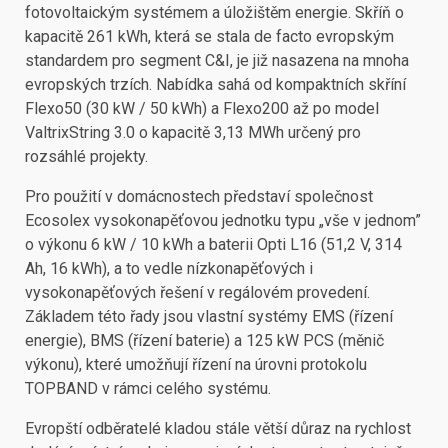
fotovoltaickým systémem a úložištěm energie. Skříň o
kapacitě 261 kWh, která se stala de facto evropským
standardem pro segment C&I, je již nasazena na mnoha
evropských trzích. Nabídka sahá od kompaktních skříní
Flexo50 (30 kW / 50 kWh) a Flexo200 až po model
ValtrixString 3.0 o kapacitě 3,13 MWh určený pro
rozsáhlé projekty.
Pro použití v domácnostech představí společnost
Ecosolex vysokonapěťovou jednotku typu „vše v jednom”
o výkonu 6 kW / 10 kWh a baterii Opti L16 (51,2 V, 314
Ah, 16 kWh), a to vedle nízkonapěťových i
vysokonapěťových řešení v regálovém provedení.
Základem této řady jsou vlastní systémy EMS (řízení
energie), BMS (řízení baterie) a 125 kW PCS (měnič
výkonu), které umožňují řízení na úrovni protokolu
TOPBAND v rámci celého systému.
Evropští odběratelé kladou stále větší důraz na rychlost