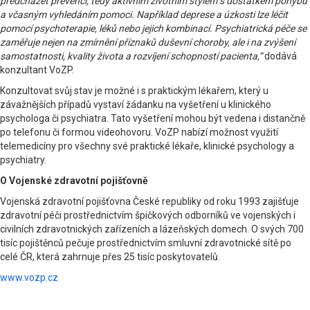
předcházet prevencí, tedy aktivním životním stylem s dostatkem pohybu
a včasným vyhledáním pomoci. Například deprese a úzkosti lze léčit
pomocí psychoterapie, léků nebo jejich kombinací. Psychiatrická péče se
zaměřuje nejen na zmírnění příznaků duševní choroby, ale i na zvýšení
samostatnosti, kvality života a rozvíjení schopností pacienta,“
dodává
konzultant VoZP.
Konzultovat svůj stav je možné i s praktickým lékařem, který u
závažnějších případů vystaví žádanku na vyšetření u klinického
psychologa či psychiatra. Tato vyšetření mohou být vedena i distančně
po telefonu či formou videohovoru. VoZP nabízí možnost využití
telemedicíny pro všechny své praktické lékaře, klinické psychology a
psychiatry.
O Vojenské zdravotní pojišťovně
Vojenská zdravotní pojišťovna České republiky od roku 1993 zajišťuje
zdravotní péči prostřednictvím špičkových odborníků ve vojenských i
civilních zdravotnických zařízeních a lázeňských domech. O svých 700
tisíc pojištěnců pečuje prostřednictvím smluvní zdravotnické sítě po
celé ČR, která zahrnuje přes 25 tisíc poskytovatelů.
www.vozp.cz