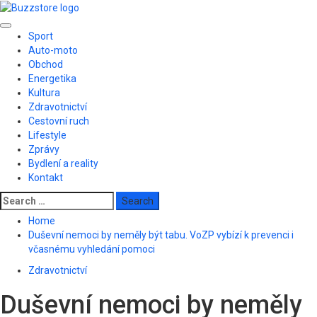
Skip
to
Primary
content
Sport
Menu
Auto-moto
Obchod
Energetika
Kultura
Zdravotnictví
Cestovní ruch
Lifestyle
Zprávy
Bydlení a reality
Kontakt
Search
for:
Home
Duševní nemoci by neměly být tabu. VoZP vybízí k prevenci i
včasnému vyhledání pomoci
Zdravotnictví
Duševní nemoci by neměly