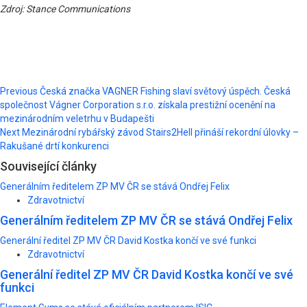
Zdroj: Stance Communications
Post
Previous
Česká značka VAGNER Fishing slaví světový úspěch. Česká
společnost Vágner Corporation s.r.o. získala prestižní ocenění na
navigation
mezinárodním veletrhu v Budapešti
Next
Mezinárodní rybářský závod Stairs2Hell přináší rekordní úlovky –
Rakušané drtí konkurenci
Související články
Generálním ředitelem ZP MV ČR se stává Ondřej Felix
Zdravotnictví
Generálním ředitelem ZP MV ČR se stává Ondřej Felix
Generální ředitel ZP MV ČR David Kostka končí ve své funkci
Zdravotnictví
Generální ředitel ZP MV ČR David Kostka končí ve své
funkci