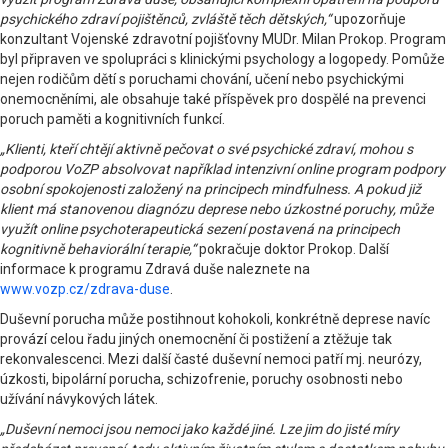
psychického zdraví pojištěnců, zvláště těch dětských,“
upozorňuje
konzultant Vojenské zdravotní pojišťovny MUDr. Milan Prokop. Program
byl připraven ve spolupráci s klinickými psychology a logopedy. Pomůže
nejen rodičům dětí s poruchami chování, učení nebo psychickými
onemocněními, ale obsahuje také příspěvek pro dospělé na prevenci
poruch paměti a kognitivních funkcí.
„Klienti, kteří chtějí aktivně pečovat o své psychické zdraví, mohou s
podporou VoZP absolvovat například intenzivní online program podpory
osobní spokojenosti založený na principech mindfulness. A pokud již
klient má stanovenou diagnózu deprese nebo úzkostné poruchy, může
využít online psychoterapeutická sezení postavená na principech
kognitivně behaviorální terapie,“
pokračuje doktor Prokop. Další
informace k programu Zdravá duše naleznete na
www.vozp.cz/zdrava-duse
.
Duševní porucha může postihnout kohokoli, konkrétně deprese navíc
provází celou řadu jiných onemocnění či postižení a ztěžuje tak
rekonvalescenci. Mezi další časté duševní nemoci patří mj. neurózy,
úzkosti, bipolární porucha, schizofrenie, poruchy osobnosti nebo
užívání návykových látek.
„Duševní nemoci jsou nemoci jako každé jiné. Lze jim do jisté míry