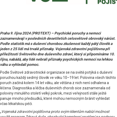
Praha 9. října 2024 (PROTEXT) – Psychické poruchy a nemoci
zaznamenávají v posledních desetiletích celosvětově obrovský nárůst.
Podle statistik má s duševní chorobou zkušenost každý pátý člověk a
jeden z 25 lidí má trvalé příznaky. Vojenská zdravotní pojišťovna při
příležitosti Světového dne duševního zdraví, který si připomínáme 10.
října, nabádá, aby lidé nebrali příznaky psychických nemocí na lehkou
váhu a vyhledali pomoc.
Podle Světové zdravotnické organizace se na světě potýká s duševní
poruchou každý sedmý člověk ve věku 10–19 let. Polovina všech těchto
poruch začíná kolem 14 let věku, ale většina z nich není odhalena a
léčena. Diagnostika a léčba duševních chorob sice zaznamenala od
poloviny minulého století velký pokrok, mezi veřejností stále ještě
panuje mnoho předsudků, které mohou nemocným bránit vyhledat
včas lékařskou péči.
„Vojenská zdravotní pojišťovna proto svým klientům nabízí možnost
využít program Zdravá duše, obsahující komplexní opatření na podporu