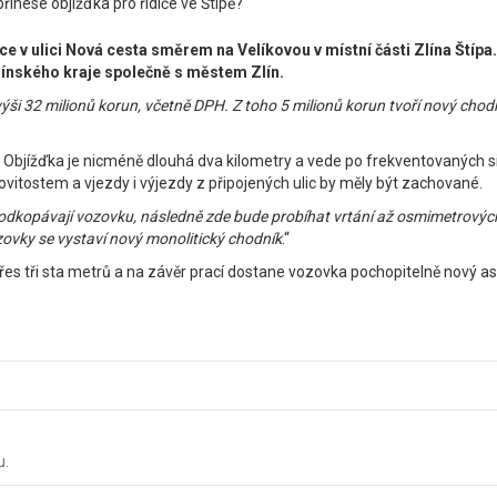
přinese objížďka pro řidiče ve Štípě?
ce v ulici Nová cesta směrem na Velíkovou v místní části Zlína Štípa
Zlínského kraje společně s městem Zlín.
 výši 32 milionů korun, včetně DPH. Z toho 5 milionů korun tvoří nový cho
ů. Objížďka je nicméně dlouhá dva kilometry a vede po frekventovaných s
ovitostem a vjezdy i výjezdy z připojených ulic by měly být zachované.
 odkopávají vozovku, následně zde bude probíhat vrtání až osmimetrových 
zovky se vystaví nový monolitický chodník
.“
e přes tři sta metrů a na závěr prací dostane vozovka pochopitelně nový a
u.