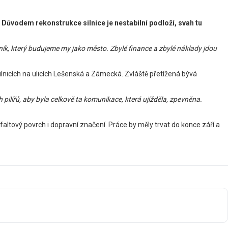
. Důvodem rekonstrukce silnice je nestabilní podloží, svah tu
dník, který budujeme my jako město. Zbylé finance a zbylé náklady jdou
ilnicích na ulicích Lešenská a Zámecká. Zvláště přetížená bývá
pilířů, aby byla celkově ta komunikace, která ujížděla, zpevněna.
sfaltový povrch i dopravní značení. Práce by měly trvat do konce září a