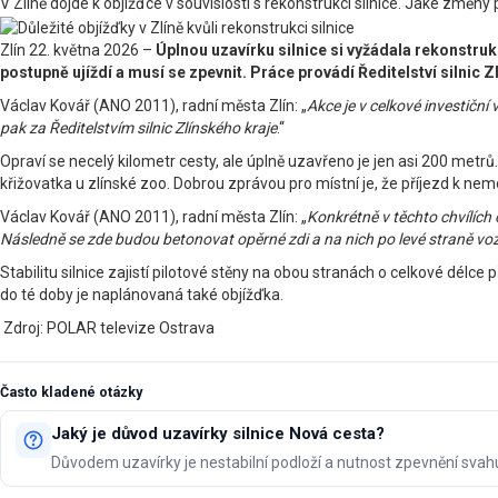
V Zlíně dojde k objížďce v souvislosti s rekonstrukcí silnice. Jaké změny 
Zlín 22. května 2026 –
Úplnou uzavírku silnice si vyžádala rekonstruk
postupně ujíždí a musí se zpevnit. Práce provádí Ředitelství silnic 
Václav Kovář (ANO 2011), radní města Zlín: „
Akce je v celkové investiční
pak za Ředitelstvím silnic Zlínského kraje
.“
Opraví se necelý kilometr cesty, ale úplně uzavřeno je jen asi 200 metr
křižovatka u zlínské zoo. Dobrou zprávou pro místní je, že příjezd k nem
Václav Kovář (ANO 2011), radní města Zlín: „
Konkrétně v těchto chvílích
Následně se zde budou betonovat opěrné zdi a na nich po levé straně vo
Stabilitu silnice zajistí pilotové stěny na obou stranách o celkové délc
do té doby je naplánovaná také objížďka.
Zdroj: POLAR televize Ostrava
Často kladené otázky
Jaký je důvod uzavírky silnice Nová cesta?
Důvodem uzavírky je nestabilní podloží a nutnost zpevnění svah