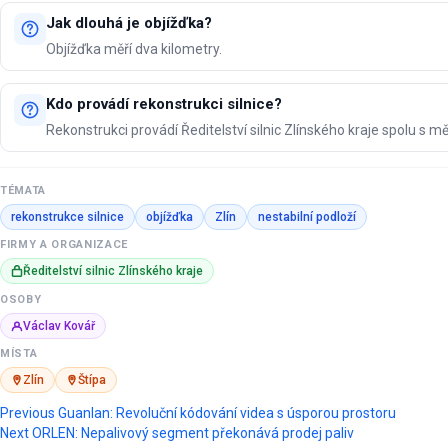
Jak dlouhá je objížďka?
Objížďka měří dva kilometry.
Kdo provádí rekonstrukci silnice?
Rekonstrukci provádí Ředitelství silnic Zlínského kraje spolu s m
TÉMATA
rekonstrukce silnice
objížďka
Zlín
nestabilní podloží
FIRMY A ORGANIZACE
Ředitelství silnic Zlínského kraje
OSOBY
Václav Kovář
MÍSTA
Zlín
Štípa
Post
Previous
Guanlan: Revoluční kódování videa s úsporou prostoru
Next
ORLEN: Nepalivový segment překonává prodej paliv