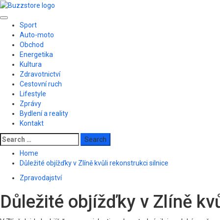
Skip
to
Primary
content
Sport
Menu
Auto-moto
Obchod
Energetika
Kultura
Zdravotnictví
Cestovní ruch
Lifestyle
Zprávy
Bydlení a reality
Kontakt
Search
for:
Home
Důležité objížďky v Zlíně kvůli rekonstrukci silnice
Zpravodajství
Důležité objížďky v Zlíně kvů