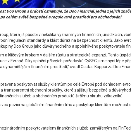
 Doo Group s hrdostí oznamuje, že Doo Financial, jedna z jejích znače
 po celém světě bezpečné a regulované prostředí pro obchodování.
oup, která již působí v několika významných finančních jurisdikcích, vče
odní regulační standardy a klást důraz na bezpečnost klientů. Jako evr
st skupiny Doo Group jako důvěryhodného a spolehlivého poskytovatele fi
m a klíčovým krokem v dalším růstu a strategické expanzi. Tento úspěc
tituce v Evropě. Díky splnění přísných požadavků CySEC jsme nyní lépe při
m a dynamičtějším finančním prostředí,” uvedl Costas Kappai za Doo Finan
připravena poskytovat služby klientům po celé Evropě pod dohledem evro
a transparentní obchodní praktiky, které zajišťují bezpečné a důvěryh
finančních služeb a obchodních produktů širšímu okruhu zákazníků.
vou pozici na globálním finančním trhu a poskytuje klientům možnost o
 mezinárodním poskytovatelem finančních služeb zaměřeným na FinTech. 