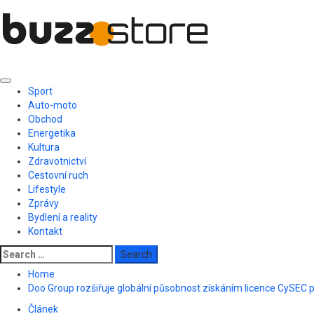
Skip
to
content
Primary
Sport
Menu
Auto-moto
Obchod
Energetika
Kultura
Zdravotnictví
Cestovní ruch
Lifestyle
Zprávy
Bydlení a reality
Kontakt
Search
for:
Home
Doo Group rozšiřuje globální působnost získáním licence CySEC p
Článek