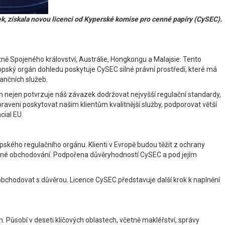
k, získala novou licenci od Kyperské komise pro cenné papíry (CySEC).
tně Spojeného království, Austrálie, Hongkongu a Malajsie. Tento
opský orgán dohledu poskytuje CySEC silné právní prostředí, které má
nančních služeb.
h nejen potvrzuje náš závazek dodržovat nejvyšší regulační standardy,
praveni poskytovat našim klientům kvalitnější služby, podporovat větší
cial EU.
pského regulačního orgánu. Klienti v Evropě budou těžit z ochrany
odné obchodování. Podpořena důvěryhodností CySEC a pod jejím
bchodovat s důvěrou. Licence CySEC představuje další krok k naplnění
Působí v deseti klíčových oblastech, včetně makléřství, správy