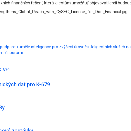
exních finančních řešení, která klientům umožňují objevovat lepší budou
ngthens_Global_Reach_with_CySEC_License_for_Doo_Financial.jpg
 podporou umělé inteligence pro zvýšení úrovně inteligentních služeb n
mi úsporami
K-679
ických dat pro K-679
By
usové zastávky