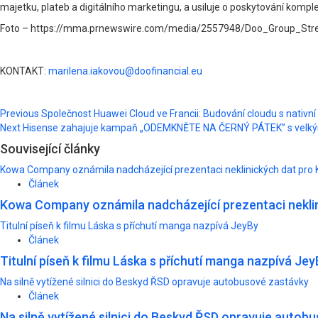
majetku, plateb a digitálního marketingu, a usiluje o poskytování kompl
Foto – https://mma.prnewswire.com/media/2557948/Doo_Group_Stre
KONTAKT:
marilena.iakovou@doofinancial.eu
Post
Previous
Společnost Huawei Cloud ve Francii: Budování cloudu s nativní
Next
Hisense zahajuje kampaň „ODEMKNĚTE NA ČERNÝ PÁTEK” s velký
navigation
Související články
Kowa Company oznámila nadcházející prezentaci neklinických dat pro 
Článek
Kowa Company oznámila nadcházející prezentaci neklin
Titulní píseň k filmu Láska s příchutí manga nazpívá JeyBy
Článek
Titulní píseň k filmu Láska s příchutí manga nazpívá Jey
Na silně vytížené silnici do Beskyd ŘSD opravuje autobusové zastávky
Článek
Na silně vytížené silnici do Beskyd ŘSD opravuje autob