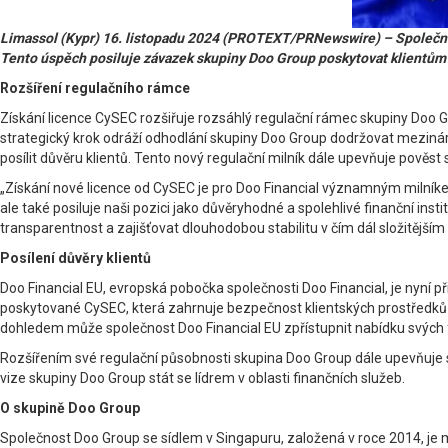
Limassol (Kypr) 16. listopadu 2024 (PROTEXT/PRNewswire) – Společnost
Tento úspěch posiluje závazek skupiny Doo Group poskytovat klientům
Rozšíření regulačního rámce
Získání licence CySEC rozšiřuje rozsáhlý regulační rámec skupiny Doo Gr
strategický krok odráží odhodlání skupiny Doo Group dodržovat mezinár
posílit důvěru klientů. Tento nový regulační milník dále upevňuje pově
„Získání nové licence od CySEC je pro Doo Financial významným milníke
ale také posiluje naši pozici jako důvěryhodné a spolehlivé finanční ins
transparentnost a zajišťovat dlouhodobou stabilitu v čím dál složitější
Posílení důvěry klientů
Doo Financial EU, evropská pobočka společnosti Doo Financial, je nyní 
poskytované CySEC, která zahrnuje bezpečnost klientských prostředků 
dohledem může společnost Doo Financial EU zpřístupnit nabídku svých 
Rozšířením své regulační působnosti skupina Doo Group dále upevňuje s
vize skupiny Doo Group stát se lídrem v oblasti finančních služeb.
O skupině Doo Group
Společnost Doo Group se sídlem v Singapuru, založená v roce 2014, je