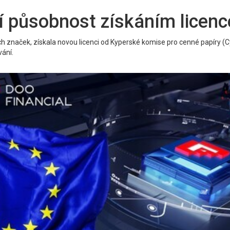
ní působnost získáním licen
jích značek, získala novou licenci od Kyperské komise pro cenné papíry
ání.