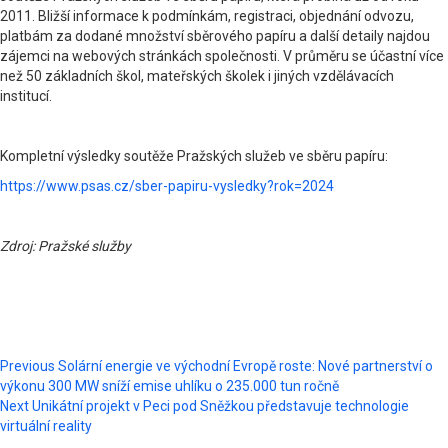
2011. Bližší informace k podmínkám, registraci, objednání odvozu,
platbám za dodané množství sběrového papíru a další detaily najdou
zájemci na webových stránkách společnosti. V průměru se účastní více
než 50 základních škol, mateřských školek i jiných vzdělávacích
institucí.
Kompletní výsledky soutěže Pražských služeb ve sběru papíru:
https://www.psas.cz/sber-papiru-vysledky?rok=2024
Zdroj: Pražské služby
Post
Previous
Solární energie ve východní Evropě roste: Nové partnerství o
výkonu 300 MW sníží emise uhlíku o 235.000 tun ročně
navigation
Next
Unikátní projekt v Peci pod Sněžkou představuje technologie
virtuální reality