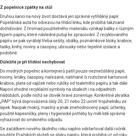
Z popelnice zpátky na stůl
Druhou šanci na nový život dostává jen správně vytříděný papír.
Popelářská auta ho odvezou na třídicí linku, kde probíhá takzvané
dotřiďování. Z hromad použitelného materiálu vznikají balíky s různým
typem papíru, které následně putují ke zpracování. Z recyklovaného
papíru se pak vyrábějí třeba sešity, obálky, poznámkové bloky, krabice,
tašky, knihy, noviny a časopisy, ubrousky nebo tepelné izolace a
podobně.
Důležité je při třídění nechybovat
Do modrých popelnic a kontejnerů patří pouze neznečištěný papír,
noviny, letáky, časopisy, nařezané, natrhané či rozložené kartonové
krabice, plata od vajíček nebo ruličky od toaletního papíru a tak dále.
Napoví shodné recyklační symboly na obalech i na odpadních
nádobách, podle nichž se člověk hravě zorientuje. Konkrétně zkratka
„PAP“ bývá doprovázená čísly 20, 21 nebo 22 uvnitř trojúhelníku ze
šipek. Naopak mokrý, mastný a jinak znehodnocený papír, účtenky,
použité kapesníčky, pleny i hygienické potřeby by měli lidé správně
vyhazovat do směsného odpadu.
Se začátkem nového školního roku naplno odstartoval další ročník
soutěže Pražských služeb ve sběru papíru, která probíhá už od roku