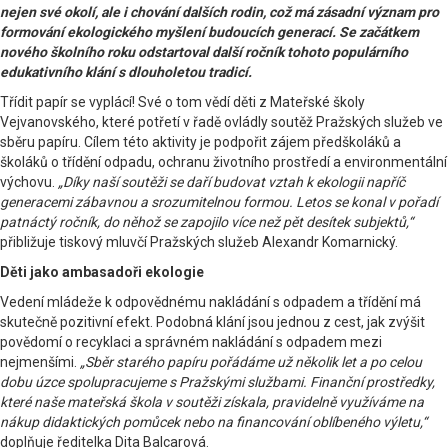
nejen své okolí, ale i chování dalších rodin, což má zásadní význam pro
formování ekologického myšlení budoucích generací. Se začátkem
nového školního roku odstartoval další ročník tohoto populárního
edukativního klání s dlouholetou tradicí.
Třídit papír se vyplácí! Své o tom vědí děti z Mateřské školy
Vejvanovského, které potřetí v řadě ovládly soutěž Pražských služeb ve
sběru papíru. Cílem této aktivity je podpořit zájem předškoláků a
školáků o třídění odpadu, ochranu životního prostředí a environmentální
výchovu.
„Díky naší soutěži se daří budovat vztah k ekologii napříč
generacemi zábavnou a srozumitelnou formou. Letos se konal v pořadí
patnáctý ročník, do něhož se zapojilo více než pět desítek subjektů,“
přibližuje tiskový mluvčí Pražských služeb Alexandr Komarnický.
Děti jako ambasadoři ekologie
Vedení mládeže k odpovědnému nakládání s odpadem a třídění má
skutečně pozitivní efekt. Podobná klání jsou jednou z cest, jak zvýšit
povědomí o recyklaci a správném nakládání s odpadem mezi
nejmenšími.
„Sběr starého papíru pořádáme už několik let a po celou
dobu úzce spolupracujeme s Pražskými službami. Finanční prostředky,
které naše mateřská škola v soutěži získala, pravidelně využíváme na
nákup didaktických pomůcek nebo na financování oblíbeného výletu,“
doplňuje ředitelka Dita Balcarová.