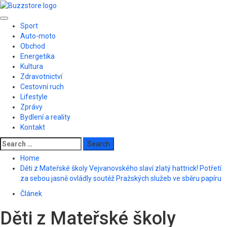
Skip
to
Primary
content
Sport
Menu
Auto-moto
Obchod
Energetika
Kultura
Zdravotnictví
Cestovní ruch
Lifestyle
Zprávy
Bydlení a reality
Kontakt
Search
for:
Home
Děti z Mateřské školy Vejvanovského slaví zlatý hattrick! Potřetí
za sebou jasně ovládly soutěž Pražských služeb ve sběru papíru
Článek
Děti z Mateřské školy