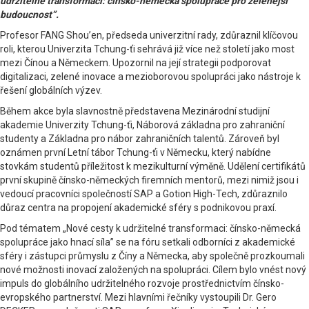
udržitelné transformaci: čínsko-německá spolupráce pro zelenější
budoucnost”.
Profesor FANG Shou’en, předseda univerzitní rady, zdůraznil klíčovou
roli, kterou Univerzita Tchung-ťi sehrává již více než století jako most
mezi Čínou a Německem. Upozornil na její strategii podporovat
digitalizaci, zelené inovace a mezioborovou spolupráci jako nástroje k
řešení globálních výzev.
Během akce byla slavnostně představena Mezinárodní studijní
akademie Univerzity Tchung-ťi, Náborová základna pro zahraniční
studenty a Základna pro nábor zahraničních talentů. Zároveň byl
oznámen první Letní tábor Tchung-ťi v Německu, který nabídne
stovkám studentů příležitost k mezikulturní výměně. Udělení certifikátů
první skupině čínsko-německých firemních mentorů, mezi nimiž jsou i
vedoucí pracovníci společností SAP a Gotion High-Tech, zdůraznilo
důraz centra na propojení akademické sféry s podnikovou praxí.
Pod tématem „Nové cesty k udržitelné transformaci: čínsko-německá
spolupráce jako hnací síla” se na fóru setkali odborníci z akademické
sféry i zástupci průmyslu z Číny a Německa, aby společně prozkoumali
nové možnosti inovací založených na spolupráci. Cílem bylo vnést nový
impuls do globálního udržitelného rozvoje prostřednictvím čínsko-
evropského partnerství. Mezi hlavními řečníky vystoupili Dr. Gero