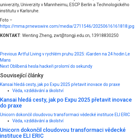
univerzity, Univerzity v Mannheimu, ESCP Berlin a Technologického
institutu v Karlsruhe.
Foto –
https://mma.prnewswire.com/media/2711546/20250616161818.jpg
KONTAKT
: Wenting Zheng, zwt@tongji.edu.cn, 13918830250
Post
Previous
Artful Living v rychlém pruhu 2025: iGarden na 24 hodin Le
Mans
navigation
Next
Oblíbená hesla hackeři prolomí do sekundy
Související články
Kansai hledá cesty, jak po Expu 2025 přetavit inovace do praxe
Věda, vzdělávání a školství
Kansai hledá cesty, jak po Expu 2025 přetavit inovace
do praxe
Unicorn dokončil cloudovou transformaci vědecké instituce ELI ERIC
Věda, vzdělávání a školství
Unicorn dokončil cloudovou transformaci vědecké
instituce ELI ERIC