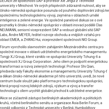
DECKER ze společnosti SAP a profesor Xie Jingui z Technické
univerzity v Mnichově. Ve svých příspěvcích zdůraznili nutnost, aby se
čínsko-německá spolupráce posunula od pouhého doplňování zdrojů ke
společnému technologickému vývoji, zejména v oblastech umělé
inteligence a zelené energie. Ve společné panelové diskusi se o své
poznatky k čínsko-německé spolupráci v oblasti inovací podělili Clas
NEUMANN, seniorní viceprezident SAP a vedoucí globální sítě SAP
Labs, Andre MEYER, ředitel rozvoje obchodu a vnějších vztahů pro
oblast EMEA, a ZHANG Hui, viceprezident společnosti NIO Group.
Fórum vyvrcholilo slavnostním zahájením Mezinárodního centra pro
společné inovace v oblasti udržitelného energetického managementu
Tongji-XJ Group, které vzniklo ve spolupráci Univerzity Tchung-ťi a
společnosti XJ Group Corporation. Jeho cílem je podpořit energetickou
transformaci a rozvoj zelených technologií. Profesor Shi Qian,
předseda rady Fakulty ekonomie a managementu Univerzity Tchung-ť
a děkan čínsko-německé akademie při této univerzitě, uvedl, že nové
centrum bude sloužit jako platforma pro technologickou spolupráci,
která propojí rozvoj lidských zdrojů, výzkum a vývoj a transfer
technologií s cílem urychlit globální přechod k udržitelné energetice.
Akce se zúčastnili zástupci berlínských akademických a politických
kruhů, včetně berlínského senátu a organizace Asia Berlin Forum, a
rovněž odborníci z Technické univerzity v Berlíně, Humboldtovy