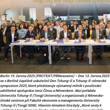
Berlín 19. června 2025 (PROTEXT/PRNewswire) – Dne 13. června 2025
se v Berlíně úspěšně uskutečnil Den Tchung-ťi a Tchung-ťi-německé
sympozium 2025, které představuje významný milník v posilování
udržitelné spolupráce mezi Čínou a Německem. Akci pořádala
Univerzita Tchung-ťi (Tongji University) a organizovalo ji Německo-
čínské centrum při Fakultě ekonomie a managementu Univerzity
Tchung-ťi (Tongji SEM). Hlavním tématem fóra byly „Nové cesty k