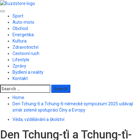
Skip
to
Primary
content
Sport
Menu
Auto-moto
Obchod
Energetika
Kultura
Zdravotnictví
Cestovní ruch
Lifestyle
Zprávy
Bydlení a reality
Kontakt
Search
for:
Home
Den Tchung-ťi a Tchung-ťi-německé sympozium 2025 udávají
směr zelené spolupráci Číny a Evropy
Věda, vzdělávání a školství
Den Tchung-ťi a Tchung-ťi-