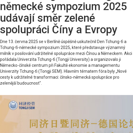
německé sympozium 2025
udávají směr zelené
spolupráci Číny a Evropy
Dne 13. června 2025 se v Berlíně úspěšně uskutečnil Den Tchung-ťi a
Tchung-ťi-německé sympozium 2025, které představuje významný
milník v posilování udržitelné spolupráce mezi Čínou a Německem. Akci
pořádala Univerzita Tchung-ťi (Tongji University) a organizovalo ji
Německo-čínské centrum při Fakultě ekonomie a managementu
Univerzity Tchung-ťi (Tongji SEM). Hlavním tématem fóra byly „Nové
cesty k udržitelné transformaci: čínsko-německá spolupráce pro
zelenější budoucnost".