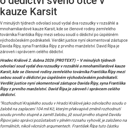
o dědictví svého otce v
kauze Karsit
V minulých týdnech odvolací soud vydal dva rozsudky v rozsáhlé a
mnohamiliardové kauze Karsit, kde se členové rodiny zemřelého
továrníka Františka Řípy mezi sebou soudí o dědictví po úspěšném
východočeském podnikateli. Verdikt justice nyní okomentoval zástupce
Davida Řípy, syna Františka Řípy z prvního manželství. David Řípa je
zároveň i správcem celého dědictví.
Hradec Králové 2. dubna 2026 (PROTEXT) – V minulých týdnech
odvolací soud vydal dva rozsudky v rozsáhlé a mnohamiliardové kauze
Karsit, kde se členové rodiny zemřelého továrníka Františka Řípy mezi
sebou soudí o dědictví po úspěšném východočeském podnikateli.
Verdikt justice nyní okomentoval zástupce Davida Řípy, syna Františka
Řípy z prvního manželství. David Řípa je zároveň i správcem celého
dědictví.
“Rozhodnutí Krajského soudu v Hradci Králové jako odvolacího soudu o
žalobě na zaplacení 104 mil Kč, kterým překvapivě změnil rozhodnutí
soudu prvního stupně a zamítl žalobu, jíž soud prvého stupně Davidu
Řípovi jako správci pozůstalosti v plném rozsahu vyhověl, je založeno na
formálních, nikoli věcných argumentech. František Řípa tuto částku