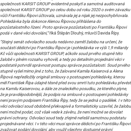
společnosti KARSIT GROUP evidentně poskytl a samotná auditovaná
společnost KARSIT GROUP po celou dobu od roku 2020 o svém závazku
vůči Františku Řípovi účtovala, uznávala jej a nijak jej nezpochybňovala.
Pohledávka byla dokonce Alenou Řípovou přihlášena do
pozůstalostního řízení. Proto správce pozůstalosti po Františku Řípovi
podá v dané věci dovolání,”
říká Štěpán Dlouhý, mluvčí Davida Řípy.
“Stejný senát odvolacího soudu nedávno zamítl žalobu na určení, že
součástí dědictví po Františku Řípovi je i pohledávka ve výši 1,9 miliardy
Kč vůči společnosti KARSIT GROUP, ačkoliv soud prvého stupně této
žalobě v plném rozsahu vyhověl, a tedy po detailním projednání věci v
podstatě potvrdil správnost postupu správce pozůstalosti. Soud prvého
stupně vyšel mimo jiné z toho, že žalované Kamila Kaiserová a Alena
Řípová nepředložily originál smlouvy o postoupení pohledávky, kterou
měl František Řípa údajně těsně před svou smrtí tuto pohledávku převést
na Kamilu Kaiserovou, a dále ze znaleckého posudku, ze kterého plyne,
že je pravděpodobnější, že podpis na smlouvě o postoupení pohledávky
není pravým podpisem Františka Řípy, tedy že se jedná o padělek. I v této
věci odvolací soud obdobně překvapivě a formalisticky uzavřel, že žalobu
není možné podat, což však vede k závěru, že není možné se dovolat
právní ochrany. Odvolací soud tedy zřejmě neřešil samotnou podstatu
projednávané věci. I v této věci musí správce dědictví po Františku Řípovi
zvažovat podání dovolání, aby využil všechny dostupné právní