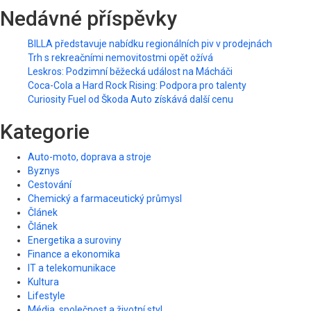
Nedávné příspěvky
BILLA představuje nabídku regionálních piv v prodejnách
Trh s rekreačními nemovitostmi opět ožívá
Leskros: Podzimní běžecká událost na Mácháči
Coca-Cola a Hard Rock Rising: Podpora pro talenty
Curiosity Fuel od Škoda Auto získává další cenu
Kategorie
Auto-moto, doprava a stroje
Byznys
Cestování
Chemický a farmaceutický průmysl
Článek
Článek
Energetika a suroviny
Finance a ekonomika
IT a telekomunikace
Kultura
Lifestyle
Média, společnost a životní styl