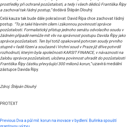
prostředky při ochraně pozůstalosti, a tedy i všech dědiců Františka Řípy
a zachoval tak řádný postup,”
dodává Štěpán Dlouhý.
Celá kauza tak bude dále pokračovat. David Řípa chce zachovat řádný
postup.
“To je také hlavním cílem i zákonnou povinností správce
pozůstalosti. Formalistický přístup jednoho senátu odvolacího soudu v
žádném případě nemůže mít vliv na správnost postupu Davida Řípy jako
správce pozůstalosti. Ten byl totiž opakovaně potvrzen soudy prvního
stupně v řadě řízení a současně i Vrchní soud v Praze již dříve potvrdil
rozhodnutí, kterým byla společnosti KARSIT FINANCE, v návaznosti na
žalobu správce pozůstalosti, uložena povinnost uhradit do pozůstalosti
Františka Řípy částku převyšující 300 milionů korun,”
uzavírá mediální
zástupce Davida Řípy.
Zdroj: Štěpán Dlouhý
PROTEXT
Post
Previous
Dva a půl mil. korun na inovace v bydlení. Buřinka spouští
grantovou výzvu