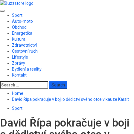
Skip
to
Primary
content
Sport
Menu
Auto-moto
Obchod
Energetika
Kultura
Zdravotnictví
Cestovní ruch
Lifestyle
Zprávy
Bydlení a reality
Kontakt
Search
for:
Home
David Řípa pokračuje v boji o dědictví svého otce v kauze Karsit
Sport
David Řípa pokračuje v boji