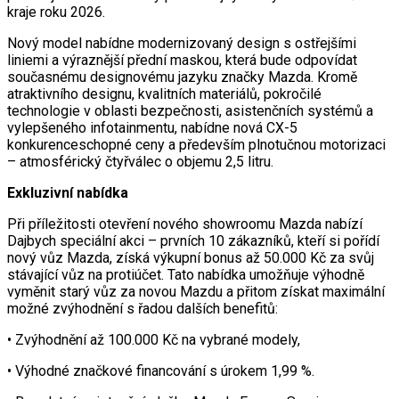
kraje roku 2026.
Nový model nabídne modernizovaný design s ostřejšími
liniemi a výraznější přední maskou, která bude odpovídat
současnému designovému jazyku značky Mazda. Kromě
atraktivního designu, kvalitních materiálů, pokročilé
technologie v oblasti bezpečnosti, asistenčních systémů a
vylepšeného infotainmentu, nabídne nová CX-5
konkurenceschopné ceny a především plnotučnou motorizaci
– atmosférický čtyřválec o objemu 2,5 litru.
Exkluzivní nabídka
Při příležitosti otevření nového showroomu Mazda nabízí
Dajbych speciální akci – prvních 10 zákazníků, kteří si pořídí
nový vůz Mazda, získá výkupní bonus až 50.000 Kč za svůj
stávající vůz na protiúčet. Tato nabídka umožňuje výhodně
vyměnit starý vůz za novou Mazdu a přitom získat maximální
možné zvýhodnění s řadou dalších benefitů:
• Zvýhodnění až 100.000 Kč na vybrané modely,
• Výhodné značkové financování s úrokem 1,99 %.