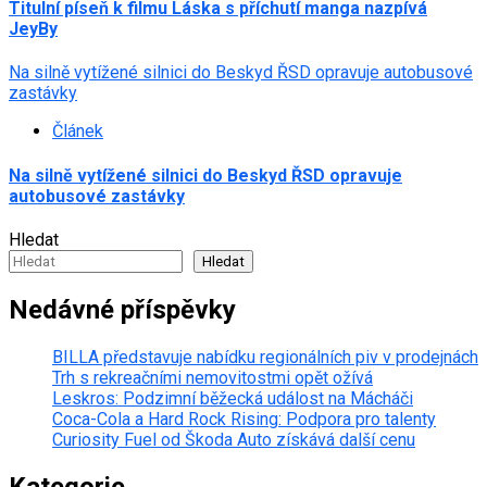
Titulní píseň k filmu Láska s příchutí manga nazpívá
JeyBy
Na silně vytížené silnici do Beskyd ŘSD opravuje autobusové
zastávky
Článek
Na silně vytížené silnici do Beskyd ŘSD opravuje
autobusové zastávky
Hledat
Hledat
Nedávné příspěvky
BILLA představuje nabídku regionálních piv v prodejnách
Trh s rekreačními nemovitostmi opět ožívá
Leskros: Podzimní běžecká událost na Mácháči
Coca-Cola a Hard Rock Rising: Podpora pro talenty
Curiosity Fuel od Škoda Auto získává další cenu
Kategorie