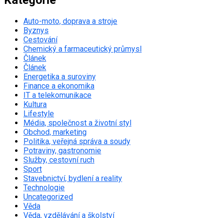
Auto-moto, doprava a stroje
Byznys
Cestování
Chemický a farmaceutický průmysl
Článek
Článek
Energetika a suroviny
Finance a ekonomika
IT a telekomunikace
Kultura
Lifestyle
Média, společnost a životní styl
Obchod, marketing
Politika, veřejná správa a soudy
Potraviny, gastronomie
Služby, cestovní ruch
Sport
Stavebnictví, bydlení a reality
Technologie
Uncategorized
Věda
Věda, vzdělávání a školství