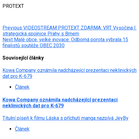
PROTEXT
Post
Previous
VIDEOSTREAM PROTEXT ZDARMA: VRT Vysočina I:
strategická spojnice Prahy s Brnem
navigation
Next
Malé obce, velké inovace: Odborná porota vybrala 15
finalistů soutěže OBEC 2030
Související články
Kowa Company oznámila nadcházející prezentaci neklinických
dat pro K-679
Článek
Kowa Company oznámila nadcházející prezentaci
neklinických dat pro K-679
Titulní píseň k filmu Láska s příchutí manga nazpívá JeyBy
Článek