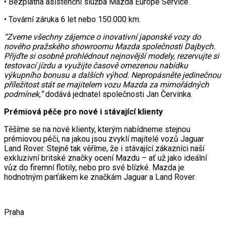
• Bezplatná asistenční služba Mazda Europe Service.
• Tovární záruka 6 let nebo 150.000 km.
“Zveme všechny zájemce o inovativní japonské vozy do
nového pražského showroomu Mazda společnosti Dajbych.
Přijďte si osobně prohlédnout nejnovější modely, rezervujte si
testovací jízdu a využijte časově omezenou nabídku
výkupního bonusu a dalších výhod. Nepropásněte jedinečnou
příležitost stát se majitelem vozu Mazda za mimořádných
podmínek,”
dodává jednatel společnosti Jan Červinka.
Prémiová péče pro nové i stávající klienty
Těšíme se na nové klienty, kterým nabídneme stejnou
prémiovou péči, na jakou jsou zvyklí majitelé vozů Jaguar
Land Rover. Stejně tak věříme, že i stávající zákazníci naší
exkluzivní britské značky ocení Mazdu – ať už jako ideální
vůz do firemní flotily, nebo pro své blízké. Mazda je
hodnotným parťákem ke značkám Jaguar a Land Rover.
Praha