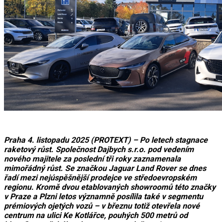
Praha 4. listopadu 2025 (PROTEXT) – Po letech stagnace
raketový růst. Společnost Dajbych s.r.o. pod vedením
nového majitele za poslední tři roky zaznamenala
mimořádný růst. Se značkou Jaguar Land Rover se dnes
řadí mezi nejúspěšnější prodejce ve středoevropském
regionu. Kromě dvou etablovaných showroomů této značky
v Praze a Plzni letos významně posílila také v segmentu
prémiových ojetých vozů – v březnu totiž otevřela nové
centrum na ulici Ke Kotlářce, pouhých 500 metrů od