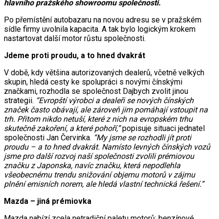
hlavního pražského showroomu společnosti.
Po přemístění autobazaru na novou adresu se v pražském
sídle firmy uvolnila kapacita. A tak bylo logickým krokem
nastartovat další motor růstu společnosti.
Jdeme proti proudu, a to hned dvakrát
V době, kdy většina autorizovaných dealerů, včetně velkých
skupin, hledá cesty ke spolupráci s novými čínskými
značkami, rozhodla se společnost Dajbych zvolit jinou
strategii.
“Evropští výrobci a dealeři se nových čínských
značek často obávají, ale zároveň jim pomáhají vstoupit na
trh. Přitom nikdo netuší, které z nich na evropském trhu
skutečně zakoření, a které pohoří,”
popisuje situaci jednatel
společnosti Jan Červinka.
“My jsme se rozhodli jít proti
proudu – a to hned dvakrát. Namísto levných čínských vozů
jsme pro další rozvoj naší společnosti zvolili prémiovou
značku z Japonska, navíc značku, která nepodlehla
všeobecnému trendu snižování objemu motorů v zájmu
plnění emisních norem, ale hledá vlastní technická řešení.”
Mazda – jiná prémiovka
Mazda nabízí zcela netradiční paletu motorů: benzínové