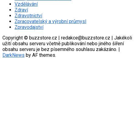
Vzdělávání
Zdraví
Zdravotnictví
Zpracovatelský a výrobní průmysl
Zpravodajství
Copyright © buzzstore.cz | redakce@buzzstore.cz | Jakékoli
užití obsahu serveru včetně publikování nebo jiného šíření
obsahu serveru je bez písemného souhlasu zakázáno.
|
DarkNews
by AF themes.