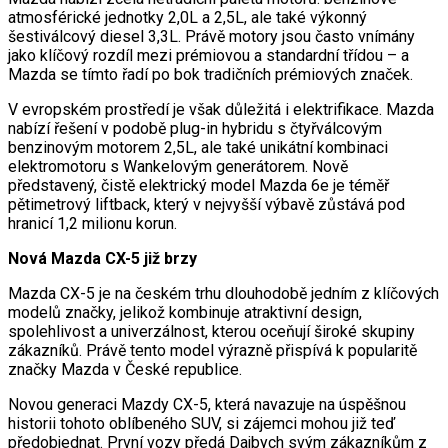
atmosférické jednotky 2,0L a 2,5L, ale také výkonný
šestiválcový diesel 3,3L. Právě motory jsou často vnímány
jako klíčový rozdíl mezi prémiovou a standardní třídou – a
Mazda se tímto řadí po bok tradičních prémiových značek.
V evropském prostředí je však důležitá i elektrifikace. Mazda
nabízí řešení v podobě plug-in hybridu s čtyřválcovým
benzinovým motorem 2,5L, ale také unikátní kombinaci
elektromotoru s Wankelovým generátorem. Nově
představený, čistě elektrický model Mazda 6e je téměř
pětimetrový liftback, který v nejvyšší výbavě zůstává pod
hranicí 1,2 milionu korun.
Nová Mazda CX-5 již brzy
Mazda CX-5 je na českém trhu dlouhodobě jedním z klíčových
modelů značky, jelikož kombinuje atraktivní design,
spolehlivost a univerzálnost, kterou oceňují široké skupiny
zákazníků. Právě tento model výrazně přispívá k popularitě
značky Mazda v České republice.
Novou generaci Mazdy CX-5, která navazuje na úspěšnou
historii tohoto oblíbeného SUV, si zájemci mohou již teď
předobjednat. První vozy předá Dajbych svým zákazníkům z