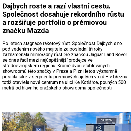
Dajbych roste a razí vlastní cestu.
Společnost dosahuje rekordního růstu
a rozšiřuje portfolio o prémiovou
značku Mazda
Po letech stagnace raketový růst. Společnost Dajbych s.r.o.
pod vedením nového majitele za poslední tři roky
zaznamenala mimořádný růst. Se značkou Jaguar Land Rover
se dnes řadí mezi nejúspěšnější prodejce ve
středoevropském regionu. Kromě dvou etablovaných
showroomů této značky v Praze a Plzni letos významně
posílila také v segmentu prémiových ojetých vozů – v březnu
totiž otevřela nové centrum na ulici Ke Kotlářce, pouhých 500
metrů od hlavního pražského showroomu společnosti.