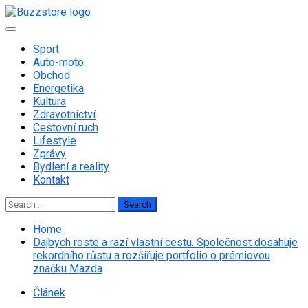
Skip
to
Primary
content
Menu
Sport
Auto-moto
Obchod
Energetika
Kultura
Zdravotnictví
Cestovní ruch
Lifestyle
Zprávy
Bydlení a reality
Kontakt
Search
for:
Home
Dajbych roste a razí vlastní cestu. Společnost dosahuje
rekordního růstu a rozšiřuje portfolio o prémiovou
značku Mazda
Článek