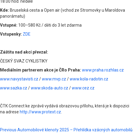
18.00 hod. neděle
Kde:
Bruselská cesta a Open air (vchod ze Stromovky u Maroldova
panorámatu)
Vstupné:
100–580 Kč / děti do 3 let zdarma
Vstupenky:
ZDE
Záštitu nad akcí převzal:
ČESKÝ SVAZ CYKLISTIKY
Mediálním partnerem akce je ČRo Praha:
www.praha.rozhlas.cz
www.navystavisti.cz
/
www.mvp.cz
/
www.kola-radotin.cz
www.sazka.cz
/
www.skoda-auto.cz
/
www.cez.cz
ČTK Connect ke zprávě vydává obrazovou přílohu, která je k dispozici
na adrese
http://www.protext.cz
.
Post
Previous
Automobilové klenoty 2025 – Přehlídka vzácných automobilů