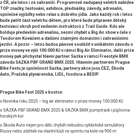
z ČR, ale letos i ze zahraničí. Programově nadupaný veletrh nabídne
TOP značky, testování, exhibice, přednášky, závody, adrenalin,
společné vyjížďky nebo relax u dobrého jídla. Jako každý rok i letos
bude patřit část veletrhu dětem, pro které bude připraven dětský
testovací okruh pod vedením instruktorů z Trail Guide. Kdo ale
holduje především adrenalinu, nesmí chybět u Big Air show v čele s
Teodorem Kováčem a dalšími známými domácími i zahraničními
jezdci. A pozor – letos budou pánové soutěžit v unikátním závodu o
prize money ve výši 100.000 Kč v rámci Big Air Eliminator, další prize
money pak přichystal hlavní partner Sazka v rámci Freestyle BMX
závodu SAZKA PBF GRAND BMX 2025. Hlavním partnerem Prague
Bike Festu je společnost Sazka, partnery akce jsou ČEZ, Škoda
Auto, Pražská plynárenská, LIDL, foodora a BESIP.
Prague Bike Fest 2025 v kostce:
o Novinka roku 2025 – big air eliminator o prize money 100.000 Kč
o SAZKA PBF GRAND BMX 2025 & SAZKA BMX pumptrack i půjčovna
horských kol
o Škoda Auto nejen pro děti; chybět nebudou cyklistické simulátory
Rouvy nebo zážitek na vlastní kůži ve sprintu na kole na 900 m