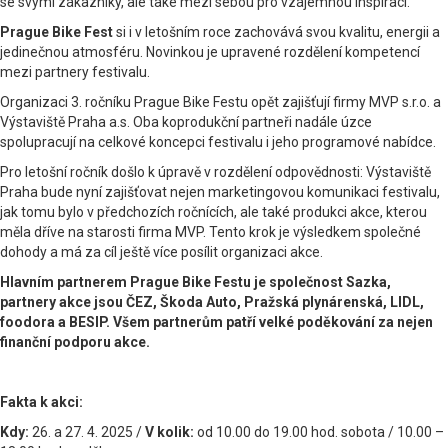
se svými zákazníky, ale také mezi sebou pro vzájemnou inspiraci.
Prague Bike Fest
si i v letošním roce zachovává svou kvalitu, energii a
jedinečnou atmosféru. Novinkou je upravené rozdělení kompetencí
mezi partnery festivalu.
Organizaci 3. ročníku Prague Bike Festu opět zajišťují firmy MVP s.r.o. a
Výstaviště Praha a.s. Oba koprodukční partneři nadále úzce
spolupracují na celkové koncepci festivalu i jeho programové nabídce.
Pro letošní ročník došlo k úpravě v rozdělení odpovědnosti: Výstaviště
Praha bude nyní zajišťovat nejen marketingovou komunikaci festivalu,
jak tomu bylo v předchozích ročnících, ale také produkci akce, kterou
měla dříve na starosti firma MVP. Tento krok je výsledkem společné
dohody a má za cíl ještě více posílit organizaci akce.
Hlavním partnerem Prague Bike Festu je společnost Sazka,
partnery akce jsou ČEZ, Škoda Auto, Pražská plynárenská, LIDL,
foodora a BESIP. Všem partnerům patří velké poděkování za nejen
finanční podporu akce.
Fakta k akci:
Kdy:
26. a 27. 4. 2025 /
V kolik:
od 10.00 do 19.00 hod. sobota / 10.00 –