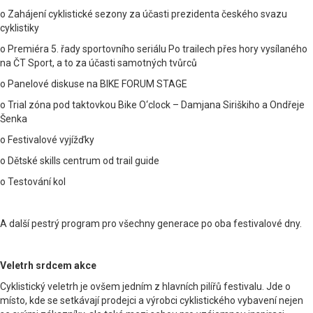
o Zahájení cyklistické sezony za účasti prezidenta českého svazu
cyklistiky
o Premiéra 5. řady sportovního seriálu Po trailech přes hory vysílaného
na ČT Sport, a to za účasti samotných tvůrců
o Panelové diskuse na BIKE FORUM STAGE
o Trial zóna pod taktovkou Bike O‘clock – Damjana Siriškiho a Ondřeje
Šenka
o Festivalové vyjížďky
o Dětské skills centrum od trail guide
o Testování kol
A další pestrý program pro všechny generace po oba festivalové dny.
Veletrh srdcem akce
Cyklistický veletrh je ovšem jedním z hlavních pilířů festivalu. Jde o
místo, kde se setkávají prodejci a výrobci cyklistického vybavení nejen