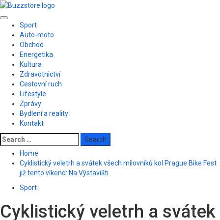
Skip
to
Primary
content
Sport
Menu
Auto-moto
Obchod
Energetika
Kultura
Zdravotnictví
Cestovní ruch
Lifestyle
Zprávy
Bydlení a reality
Kontakt
Search
for:
Home
Cyklistický veletrh a svátek všech milovníků kol Prague Bike Fest
již tento víkend: Na Výstavišti
Sport
Cyklistický veletrh a svátek