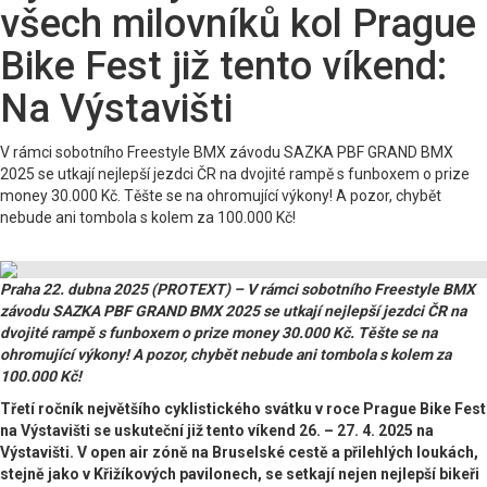
všech milovníků kol Prague
Bike Fest již tento víkend:
Na Výstavišti
V rámci sobotního Freestyle BMX závodu SAZKA PBF GRAND BMX
2025 se utkají nejlepší jezdci ČR na dvojité rampě s funboxem o prize
money 30.000 Kč. Těšte se na ohromující výkony! A pozor, chybět
nebude ani tombola s kolem za 100.000 Kč!
Praha 22. dubna 2025 (PROTEXT) – V rámci sobotního Freestyle BMX
závodu SAZKA PBF GRAND BMX 2025 se utkají nejlepší jezdci ČR na
dvojité rampě s funboxem o prize money 30.000 Kč. Těšte se na
ohromující výkony! A pozor, chybět nebude ani tombola s kolem za
100.000 Kč!
Třetí ročník největšího cyklistického svátku v roce Prague Bike Fest
na Výstavišti se uskuteční již tento víkend 26. – 27. 4. 2025 na
Výstavišti. V open air zóně na Bruselské cestě a přilehlých loukách,
stejně jako v Křižíkových pavilonech, se setkají nejen nejlepší bikeři