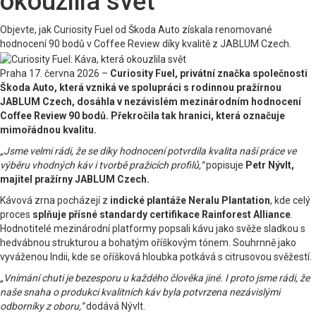
okouzlila svět
Objevte, jak Curiosity Fuel od Škoda Auto získala renomované
hodnocení 90 bodů v Coffee Review díky kvalitě z JABLUM Czech.
Praha 17. června 2026 –
Curiosity Fuel, privátní značka společnosti
Škoda Auto, která vzniká ve spolupráci s rodinnou pražírnou
JABLUM Czech, dosáhla v nezávislém mezinárodním hodnocení
Coffee Review 90 bodů. Překročila tak hranici, která označuje
mimořádnou kvalitu.
„Jsme velmi rádi, že se díky hodnocení potvrdila kvalita naší práce ve
výběru vhodných káv i tvorbě pražicích profilů,“
popisuje
Petr Nývlt,
majitel pražírny JABLUM Czech.
Kávová zrna pocházejí z
indické plantáže Neralu Plantation
, kde celý
proces
splňuje přísné standardy certifikace Rainforest Alliance
.
Hodnotitelé mezinárodní platformy popsali kávu jako svěže sladkou s
hedvábnou strukturou a bohatým oříškovým tónem. Souhrnně jako
vyváženou Indii, kde se oříšková hloubka potkává s citrusovou svěžestí.
„Vnímání chuti je bezesporu u každého člověka jiné. I proto jsme rádi, že
naše snaha o produkci kvalitních káv byla potvrzena nezávislými
odborníky z oboru,“
dodává Nývlt.