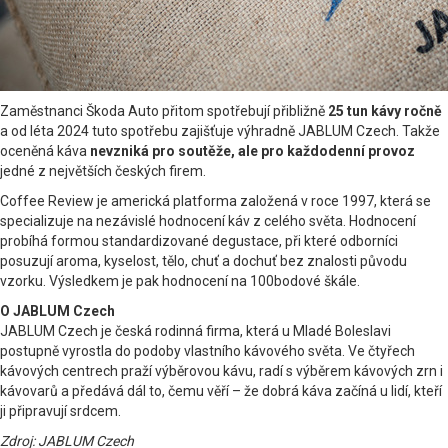
Zaměstnanci Škoda Auto přitom spotřebují přibližně
25 tun kávy ročně
a od léta 2024 tuto spotřebu zajišťuje výhradně JABLUM Czech. Takže
oceněná káva
nevzniká pro soutěže, ale pro každodenní provoz
jedné z největších českých firem.
Coffee Review je americká platforma založená v roce 1997, která se
specializuje na nezávislé hodnocení káv z celého světa. Hodnocení
probíhá formou standardizované degustace, při které odborníci
posuzují aroma, kyselost, tělo, chuť a dochuť bez znalosti původu
vzorku. Výsledkem je pak hodnocení na 100bodové škále.
O JABLUM Czech
JABLUM Czech je česká rodinná firma, která u Mladé Boleslavi
postupně vyrostla do podoby vlastního kávového světa. Ve čtyřech
kávových centrech praží výběrovou kávu, radí s výběrem kávových zrn i
kávovarů a předává dál to, čemu věří – že dobrá káva začíná u lidí, kteří
ji připravují srdcem.
Zdroj: JABLUM Czech