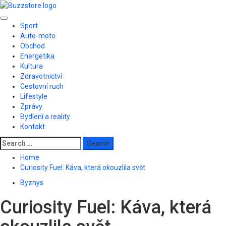
Skip
to
Primary
content
Sport
Menu
Auto-moto
Obchod
Energetika
Kultura
Zdravotnictví
Cestovní ruch
Lifestyle
Zprávy
Bydlení a reality
Kontakt
Search
for:
Home
Curiosity Fuel: Káva, která okouzlila svět
Byznys
Curiosity Fuel: Káva, která