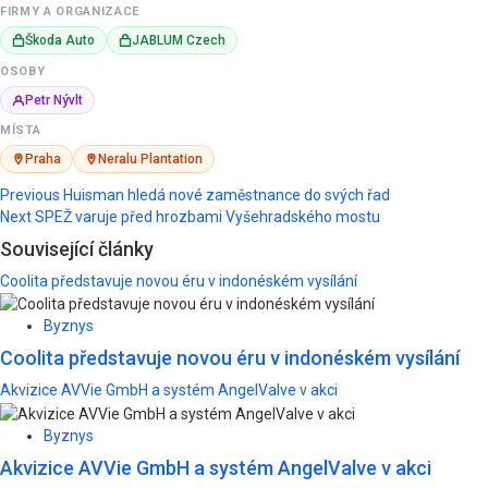
FIRMY A ORGANIZACE
Škoda Auto
JABLUM Czech
OSOBY
Petr Nývlt
MÍSTA
Praha
Neralu Plantation
Post
Previous
Huisman hledá nové zaměstnance do svých řad
Next
SPEŽ varuje před hrozbami Vyšehradského mostu
navigation
Související články
Coolita představuje novou éru v indonéském vysílání
Byznys
Coolita představuje novou éru v indonéském vysílání
Akvizice AVVie GmbH a systém AngelValve v akci
Byznys
Akvizice AVVie GmbH a systém AngelValve v akci