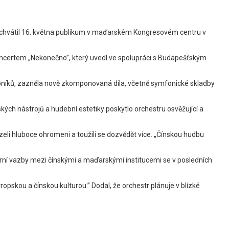
 uchvátil 16. května publikum v maďarském Kongresovém centru v
oncertem „Nekonečno”, který uvedl ve spolupráci s Budapešťským
bníků, zazněla nově zkomponovaná díla, včetně symfonické skladby
ských nástrojů a hudební estetiky poskytlo orchestru osvěžující a
ázeli hluboce ohromeni a toužili se dozvědět více. „Čínskou hudbu
ní vazby mezi čínskými a maďarskými institucemi se v posledních
pskou a čínskou kulturou.” Dodal, že orchestr plánuje v blízké