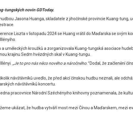
ng-tungských novin GDToday.
u hudbou Jasona Huanga, skladatele z jihočínské provincie Kuang-tung,
estrace.
erence Liszta v listopadu 2024 se Huang vrátil do Maďarska se svým k
llényiho.
ch a uměleckých kroužků a zorganizovala Kuang-tungská asociace hude
nou krajinu Sedm hvězdných skal v Kuang-tungu.
Illényi.
„Je to pro nás něco nového a náročného.”
Dodal, že začlenění čín
 Několik návštěvníků uvedlo, že před akcí čínskou hudbu neznali, ale odch
ďarských návštěvníků koncertu.
Jedna pracovnice Národní Széchényiho knihovny poznamenala, že kultur
můžeme ukázat, že hudba vytváří most mezi Čínou a Maďarskem, mezi evro