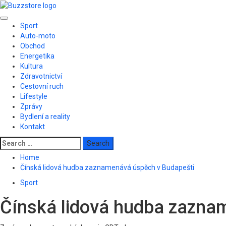
Skip
to
Primary
content
Sport
Menu
Auto-moto
Obchod
Energetika
Kultura
Zdravotnictví
Cestovní ruch
Lifestyle
Zprávy
Bydlení a reality
Kontakt
Search
for:
Home
Čínská lidová hudba zaznamenává úspěch v Budapešti
Sport
Čínská lidová hudba zazna