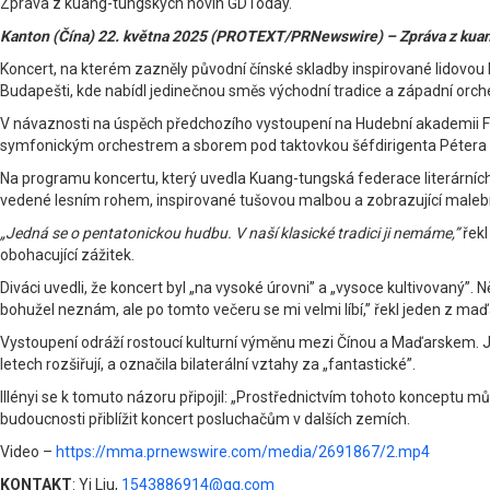
Zpráva z kuang-tungských novin GDToday.
Kanton (Čína) 22. května 2025 (PROTEXT/PRNewswire) – Zpráva z kua
Koncert, na kterém zazněly původní čínské skladby inspirované lidovo
Budapešti, kde nabídl jedinečnou směs východní tradice a západní orch
V návaznosti na úspěch předchozího vystoupení na Hudební akademii F
symfonickým orchestrem a sborem pod taktovkou šéfdirigenta Pétera I
Na programu koncertu, který uvedla Kuang-tungská federace literární
vedené lesním rohem, inspirované tušovou malbou a zobrazující maleb
„Jedná se o pentatonickou hudbu. V naší klasické tradici ji nemáme,”
řekl 
obohacující zážitek.
Diváci uvedli, že koncert byl „na vysoké úrovni” a „vysoce kultivovaný”.
bohužel neznám, ale po tomto večeru se mi velmi líbí,” řekl jeden z ma
Vystoupení odráží rostoucí kulturní výměnu mezi Čínou a Maďarskem. 
letech rozšiřují, a označila bilaterální vztahy za „fantastické”.
Illényi se k tomuto názoru připojil: „Prostřednictvím tohoto konceptu 
budoucnosti přiblížit koncert posluchačům v dalších zemích.
Video –
https://mma.prnewswire.com/media/2691867/2.mp4
KONTAKT
: Yi Liu,
1543886914@qq.com