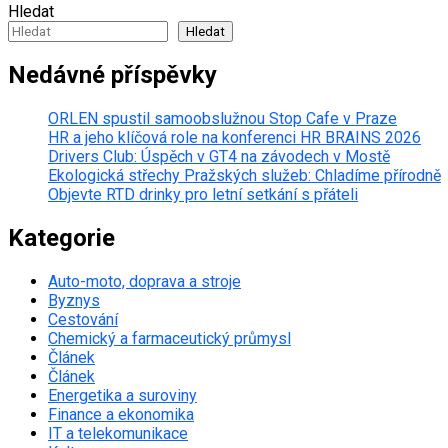
Hledat
Hledat
Nedávné příspěvky
ORLEN spustil samoobslužnou Stop Cafe v Praze
HR a jeho klíčová role na konferenci HR BRAINS 2026
Drivers Club: Úspěch v GT4 na závodech v Mostě
Ekologická střechy Pražských služeb: Chladíme přírodně
Objevte RTD drinky pro letní setkání s přáteli
Kategorie
Auto-moto, doprava a stroje
Byznys
Cestování
Chemický a farmaceutický průmysl
Článek
Článek
Energetika a suroviny
Finance a ekonomika
IT a telekomunikace