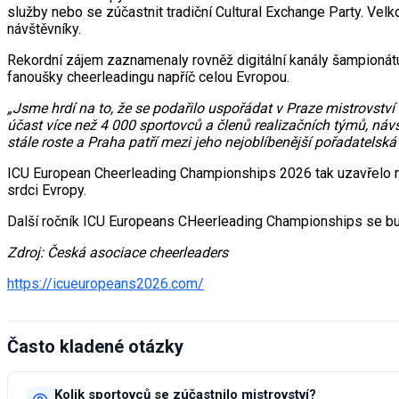
služby nebo se zúčastnit tradiční Cultural Exchange Party. Velko
návštěvníky.
Rekordní zájem zaznamenaly rovněž digitální kanály šampionátu.
fanoušky cheerleadingu napříč celou Evropou.
„Jsme hrdí na to, že se podařilo uspořádat v Praze mistrovství 
účast více než 4 000 sportovců a členů realizačních týmů, návš
stále roste a Praha patří mezi jeho nejoblíbenější pořadatelská
ICU European Cheerleading Championships 2026 tak uzavřelo mim
srdci Evropy.
Další ročník ICU Europeans CHeerleading Championships se b
Zdroj: Česká asociace cheerleaders
https://icueuropeans2026.com/
Často kladené otázky
Kolik sportovců se zúčastnilo mistrovství?