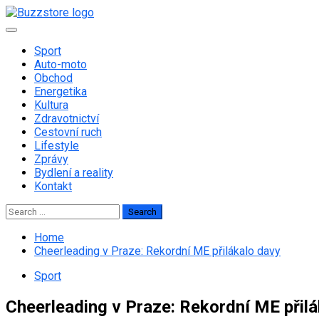
Skip
to
Primary
content
Menu
Sport
Auto-moto
Obchod
Energetika
Kultura
Zdravotnictví
Cestovní ruch
Lifestyle
Zprávy
Bydlení a reality
Kontakt
Search
for:
Home
Cheerleading v Praze: Rekordní ME přilákalo davy
Sport
Cheerleading v Praze: Rekordní ME přil