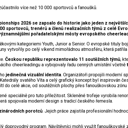
 zúčastnilo více než 10 000 sportovců a fanoušků.
onships 2026 se zapsalo do historie jako jeden z největš
0 sportovců, trenérů a členů realizačních týmů z celé Evrop
ejvýznamnějšími pořadatelskými městy evropského cheerlead
kovými kategoriemi Youth, Junior a Senior. O evropské tituly bo
uny vytvořily po celý víkend mimořádnou atmosféru, která patřil
ce.
Českou republiku reprezentovalo 11 soutěžních týmů
, k
ácího cheerleadingu a vybojovaly řadu cenných umístění včetně
eho
jedinečná vizuální identita
. Organizátoři propojili moderní 
 Katedrály svatého Víta a celý grafický koncept byl inspirová
ítl do celé akce, od soutěžních plochy přes fanouškovskou zónu a
řené speciálně pro tuto příležitost. Skleněné trofeje vyrobila 
terá spojovala moderní design s tradicí českého řemesla.
zinárodních porotců
. Jejich práce zajistila profesionální hodn
ý doprovodný program. Návštěvníci mohli využít fanouškovské zón