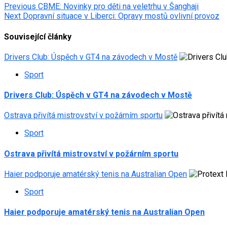
Post
Previous
CBME: Novinky pro děti na veletrhu v Šanghaji
Next
Dopravní situace v Liberci: Opravy mostů ovlivní provoz
navigation
Související články
Drivers Club: Úspěch v GT4 na závodech v Mostě
Sport
Drivers Club: Úspěch v GT4 na závodech v Mostě
Ostrava přivítá mistrovství v požárním sportu
Sport
Ostrava přivítá mistrovství v požárním sportu
Haier podporuje amatérský tenis na Australian Open
Sport
Haier podporuje amatérský tenis na Australian Open