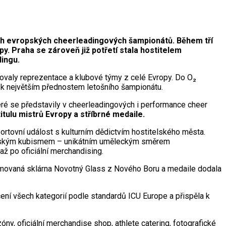
ích evropských cheerleadingových šampionátů. Během tří
y. Praha se zároveň již potřetí stala hostitelem
ingu.
jovaly reprezentace a klubové týmy z celé Evropy. Do O₂
a k největším přednostem letošního šampionátu.
teré se představily v cheerleadingových i performance cheer
titulu mistrů Evropy a stříbrné medaile.
sportovní událost s kulturním dědictvím hostitelského města.
n českým kubismem – unikátním uměleckým směrem
ž po oficiální merchandising.
renomovaná sklárna Novotný Glass z Nového Boru a medaile dodala
ocení všech kategorií podle standardů ICU Europe a přispěla k
y, oficiální merchandise shop, athlete catering, fotografické