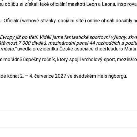
u oblibu si získali také oficiální maskoti Leon a Leona, inspirova
 Oficiální webové stránky, sociální sítě i online obsah dosáhly n
Evropy již po třetí. Viděli jsme fantastické sportovní výkony, s
těvnost 7 000 diváků, mezinárodní panel 44 rozhodčích a pozitiv
 města,“
uvedla prezidentka České asociace cheerleaders Marti
ořádně úspěšný ročník, který spojil vrcholový sport, mezinárod
ude konat 2. – 4. července 2027 ve švédském Helsingborgu.