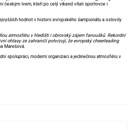
ní českým lvem, kteří po celý víkend vítali sportovce i
ejvyšších hodnot v historii evropského šampionátu a oslovily
kvělou atmosféru v hledišti i obrovský zájem fanoušků. Rekordní
ní ohlasy ze zahraničí potvrzují, že evropský cheerleading
na Marešová.
ní spolupráci, moderní organizaci a jedinečnou atmosféru v