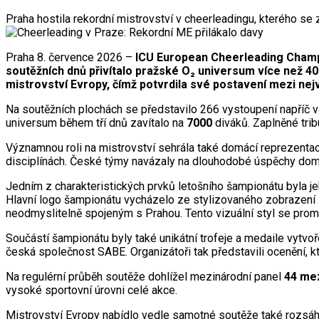
Praha hostila rekordní mistrovství v cheerleadingu, kterého se
Praha 8. července 2026 –
ICU European Cheerleading Champi
soutěžních dnů přivítalo pražské O₂ universum více než 400
mistrovství Evropy, čímž potvrdila své postavení mezi n
Na soutěžních plochách se představilo 266 vystoupení napříč vě
universum během tří dnů zavítalo na
7000
diváků. Zaplněné trib
Významnou roli na mistrovství sehrála také domácí reprezenta
disciplínách. České týmy navázaly na dlouhodobé úspěchy dom
Jedním z charakteristických prvků letošního šampionátu byla j
Hlavní logo šampionátu vycházelo ze stylizovaného zobrazení
neodmyslitelně spojeným s Prahou. Tento vizuální styl se prom
Součástí šampionátu byly také unikátní trofeje a medaile vytvo
česká společnost SABE. Organizátoři tak představili ocenění, k
Na regulérní průběh soutěže dohlížel mezinárodní panel
44 me
vysoké sportovní úrovni celé akce.
Mistrovství Evropy nabídlo vedle samotné soutěže také rozsáhl