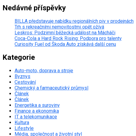
Nedávné příspěvky
BILLA představuje nabídku regionálních piv v prodejnách
Trh s rekreačními nemovitostmi opět ožívá
Leskros: Podzimní běžecká událost na Mácháči
Coca-Cola a Hard Rock Rising: Podpora pro talenty
Curiosity Fuel od Škoda Auto získává další cenu
Kategorie
Auto-moto, doprava a stroje
Byznys
Cestování
Chemický a farmaceutický průmysl
Článek
Článek
Energetika a suroviny
Finance a ekonomika
IT a telekomunikace
Kultura
Lifestyle
Média, společnost a životní styl