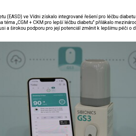
etu (EASD) ve Vídni získalo integrované řešení pro léčbu diab
téma „CGM + CKM pro lepší léčbu diabetu" přilákalo mezinárodní
usi a širokou podporu pro její potenciál změnit k lepšímu péči o d