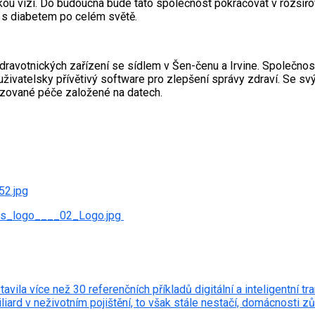
ou vizi. Do budoucna bude tato společnost pokračovat v rozšiřo
dí s diabetem po celém světě.
avotnických zařízení se sídlem v Šen-čenu a Irvine. Společnost 
 a uživatelsky přívětivý software pro zlepšení správy zdraví. Se 
lizované péče založené na datech.
2.jpg
cs_logo____02_Logo.jpg
ila více než 30 referenčních příkladů digitální a inteligentní 
iliard v neživotním pojištění, to však stále nestačí, domácnosti z