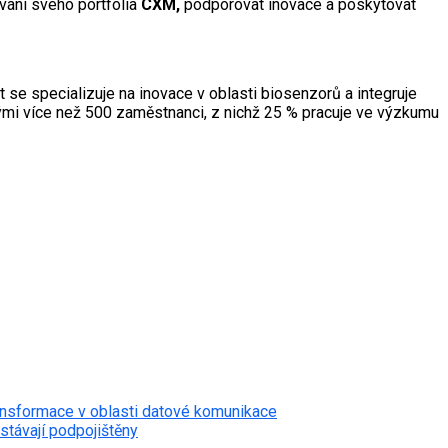
vání svého portfolia
CXM,
podporovat inovace a poskytovat
se specializuje na inovace v oblasti biosenzorů a integruje
svými více než 500 zaměstnanci, z nichž 25 % pracuje ve výzkumu
transformace v oblasti datové komunikace
ůstávají podpojištěny