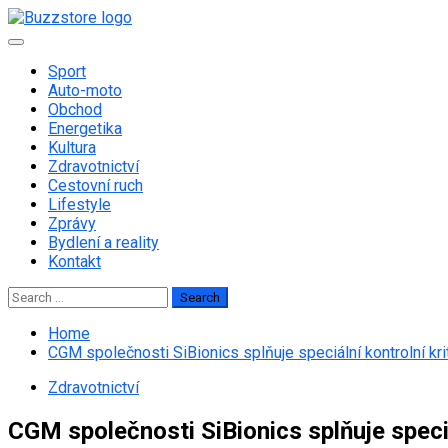
Skip
to
Primary
content
Menu
Sport
Auto-moto
Obchod
Energetika
Kultura
Zdravotnictví
Cestovní ruch
Lifestyle
Zprávy
Bydlení a reality
Kontakt
Search
for:
Home
CGM společnosti SiBionics splňuje speciální kontrolní kr
Zdravotnictví
CGM společnosti SiBionics splňuje speci