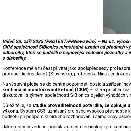
Vídeň 23. září 2025 (PROTEXT/PRNewswire) – Na 61. výročním
CKM společnosti SiBionics mimořádné uznání od předních vý
odborníky, kteří se podělili o nejnovější vědecké poznatky a i
o diabetiky.
Konference měla tu čest přivítat jako spolupředsedy profesora
profesor Andrej Janež (Slovinsko), profesorka Nina Jendrikeová
Na výstavní ploše se do centra pozornosti dostala zařízení n
kontinuální monitorování ketonů (CKM)
–, která přitáhla zna
diskutovali s týmem společnosti SiBionics o jejich výhodách v r
Důležité je, že
studie proveditelnosti potvrdila, že splňuj
výkonu
. Systém GS3, uznávaný pro svou vysokou přesnost a k
hodnotu při podpoře klinického rozhodování i samoléčby pacien
Jako rostoucí vedoucí podnik v oblasti technologií pro kontinu