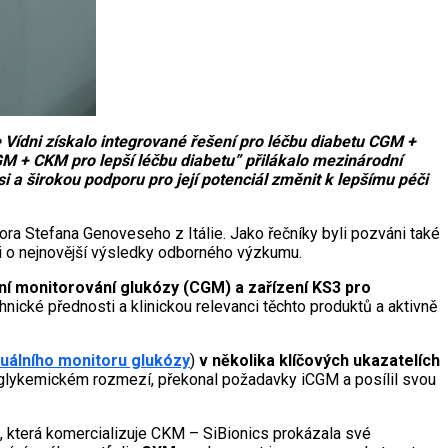
ídni získalo integrované řešení pro léčbu diabetu CGM +
 + CKM pro lepší léčbu diabetu” přilákalo mezinárodní
si a širokou podporu pro její potenciál změnit k lepšímu péči
ra Stefana Genoveseho z Itálie. Jako řečníky byli pozváni také
li o nejnovější výsledky odborného výzkumu.
ní monitorování glukózy (CGM) a zařízení KS3 pro
hnické přednosti a klinickou relevanci těchto produktů a aktivně
uálního monitoru glukózy
)
v několika klíčových ukazatelích
oglykemickém rozmezí, překonal požadavky iCGM a posílil svou
ě, která komercializuje CKM – SiBionics prokázala své