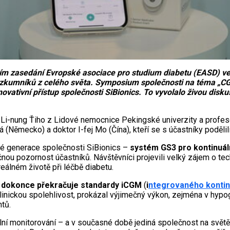
 zasedání Evropské asociace pro studium diabetu (EASD) ve V
zkumníků z celého světa. Symposium společnosti na téma „CGM
novativní přístup společnosti SiBionics. To vyvolalo živou disku
 Li-nung Ťiho z Lidové nemocnice Pekingské univerzity a profeso
 (Německo) a doktor I-fej Mo (Čína), kteří se s účastníky poděli
ové generace společnosti SiBionics –
systém GS3 pro kontinuál
čnou pozornost účastníků. Návštěvníci projevili velký zájem o tec
eálném životě při léčbě diabetu.
e a dokonce překračuje standardy iCGM
(
i
ntegrovaného kontin
linickou spolehlivost, prokázal výjimečný výkon, zejména v hyp
tů.
ální monitorování – a v současné době jediná společnost na svět