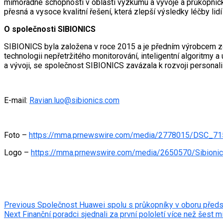
mimořádné schopnosti v oblasti výzkumu a vývoje a průkopnick
přesná a vysoce kvalitní řešení, která zlepší výsledky léčby li
O společnosti SIBIONICS
SIBIONICS byla založena v roce 2015 a je předním výrobcem zdr
technologii nepřetržitého monitorování, inteligentní algoritmy
a vývoji, se společnost SIBIONICS zavázala k rozvoji persona
E-mail:
Ravian.luo@sibionics.com
Foto –
https://mma.prnewswire.com/media/2778015/DSC_715
Logo –
https://mma.prnewswire.com/media/2650570/Sibioni
Post
Previous
Společnost Huawei spolu s průkopníky v oboru představ
Next
Finanční poradci sjednali za první pololetí více než šest m
navigation