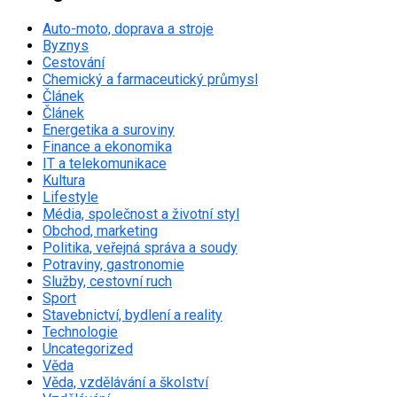
Auto-moto, doprava a stroje
Byznys
Cestování
Chemický a farmaceutický průmysl
Článek
Článek
Energetika a suroviny
Finance a ekonomika
IT a telekomunikace
Kultura
Lifestyle
Média, společnost a životní styl
Obchod, marketing
Politika, veřejná správa a soudy
Potraviny, gastronomie
Služby, cestovní ruch
Sport
Stavebnictví, bydlení a reality
Technologie
Uncategorized
Věda
Věda, vzdělávání a školství