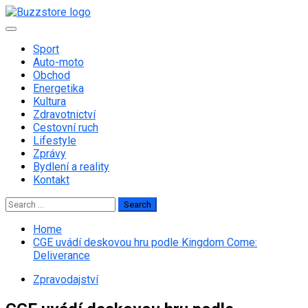
Skip
to
Primary
content
Menu
Sport
Auto-moto
Obchod
Energetika
Kultura
Zdravotnictví
Cestovní ruch
Lifestyle
Zprávy
Bydlení a reality
Kontakt
Search
for:
Home
CGE uvádí deskovou hru podle Kingdom Come:
Deliverance
Zpravodajství