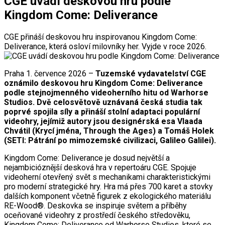
CGE uvádí deskovou hru podle
Kingdom Come: Deliverance
CGE přináší deskovou hru inspirovanou Kingdom Come:
Deliverance, která osloví milovníky her. Vyjde v roce 2026.
Praha 1. července 2026 –
Tuzemské vydavatelství CGE
oznámilo deskovou hru Kingdom Come: Deliverance
podle stejnojmenného videoherního hitu od Warhorse
Studios. Dvě celosvětově uznávaná česká studia tak
poprvé spojila síly a přináší stolní adaptaci populární
videohry, jejímiž autory jsou designérská esa Vlaada
Chvátil (Krycí jména, Through the Ages) a Tomáš Holek
(SETI: Pátrání po mimozemské civilizaci, Galileo Galilei).
Kingdom Come: Deliverance je dosud největší a
nejambicióznější desková hra v repertoáru CGE. Spojuje
videoherní otevřený svět s mechanikami charakteristickými
pro moderní strategické hry. Hra má přes 700 karet a stovky
dalších komponent včetně figurek z ekologického materiálu
RE-Wood®. Deskovka se inspiruje světem a příběhy
oceňované videohry z prostředí českého středověku,
Kingdom Come: Deliverance od Warhorse Studios, které se