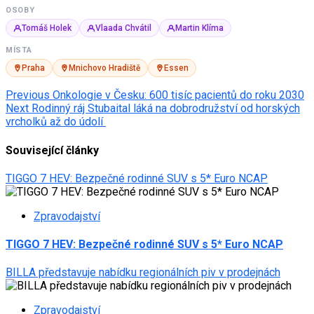
OSOBY
Tomáš Holek
Vlaada Chvátil
Martin Klíma
MÍSTA
Praha
Mnichovo Hradiště
Essen
Post
Previous
Onkologie v Česku: 600 tisíc pacientů do roku 2030
Next
Rodinný ráj Stubaital láká na dobrodružství od horských
navigation
vrcholků až do údolí
Související články
TIGGO 7 HEV: Bezpečné rodinné SUV s 5* Euro NCAP
Zpravodajství
TIGGO 7 HEV: Bezpečné rodinné SUV s 5* Euro NCAP
BILLA představuje nabídku regionálních piv v prodejnách
Zpravodajství