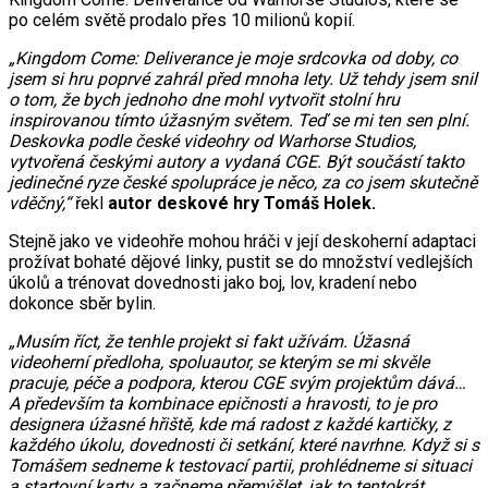
po celém světě prodalo přes 10 milionů kopií.
„Kingdom Come: Deliverance je moje srdcovka od doby, co
jsem si hru poprvé zahrál před mnoha lety. Už tehdy jsem snil
o tom, že bych jednoho dne mohl vytvořit stolní hru
inspirovanou tímto úžasným světem. Teď se mi ten sen plní.
Deskovka podle české videohry od Warhorse Studios,
vytvořená českými autory a vydaná CGE. Být součástí takto
jedinečné ryze české spolupráce je něco, za co jsem skutečně
vděčný,“
řekl
autor deskové hry Tomáš Holek.
Stejně jako ve videohře mohou hráči v její deskoherní adaptaci
prožívat bohaté dějové linky, pustit se do množství vedlejších
úkolů a trénovat dovednosti jako boj, lov, kradení nebo
dokonce sběr bylin.
„Musím říct, že tenhle projekt si fakt užívám. Úžasná
videoherní předloha, spoluautor, se kterým se mi skvěle
pracuje, péče a podpora, kterou CGE svým projektům dává…
A především ta kombinace epičnosti a hravosti, to je pro
designera úžasné hřiště, kde má radost z každé kartičky, z
každého úkolu, dovednosti či setkání, které navrhne. Když si s
Tomášem sedneme k testovací partii, prohlédneme si situaci
a startovní karty a začneme přemýšlet, jak to tentokrát