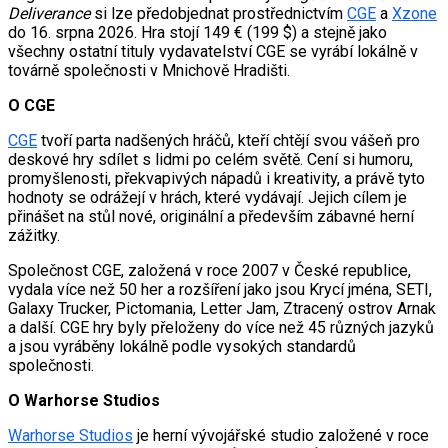
Deliverance
si lze předobjednat prostřednictvím
CGE
a
Xzone
do 16. srpna 2026. Hra stojí 149 € (199 $) a stejně jako
všechny ostatní tituly vydavatelství CGE se vyrábí lokálně v
továrně společnosti v Mnichově Hradišti.
O CGE
CGE
tvoří parta nadšených hráčů, kteří chtějí svou vášeň pro
deskové hry sdílet s lidmi po celém světě. Cení si humoru,
promyšlenosti, překvapivých nápadů i kreativity, a právě tyto
hodnoty se odrážejí v hrách, které vydávají. Jejich cílem je
přinášet na stůl nové, originální a především zábavné herní
zážitky.
Společnost CGE, založená v roce 2007 v České republice,
vydala více než 50 her a rozšíření jako jsou Krycí jména, SETI,
Galaxy Trucker, Pictomania, Letter Jam, Ztracený ostrov Arnak
a další. CGE hry byly přeloženy do více než 45 různých jazyků
a jsou vyráběny lokálně podle vysokých standardů
společnosti.
O Warhorse Studios
Warhorse Studios
je herní vývojářské studio založené v roce