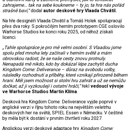
zahrajeme… tak na sebe koukneme – ty jo, ta hra nás pořád
strašně baví,“
dodal
autor deskové hry Vlaada Chvátil.
Na hře designéři Vlaada Chvátil a Tomáš Holek spolupracují
přes dva roky. S pokročilým herním prototypem CGE oslovilo
Warhorse Studios ke konci roku 2025, od něhož získali
licenci.
„Tahle spolupráce je pro mě velmi osobní. S Vlaadou jsme
spolu před mnoha lety začínali v herním světě a mám
obrovskou radost, že se naše cesty znovu protnuly.
Nenapadá mě nikdo, kdo by dokázal lépe zachytit ducha
Kingdom Come: Deliverance – důraz na svobodu volby,
následky rozhodnutí a příběhy, které vznikají přirozeně během
hraní. Měl jsem možnost si stolní hru zahrát a už se nemůžu
dočkat, až ji vyzkoušejí i ostatní hráči,“
řekl
vedoucí vývoje
ve Warhorse Studios Martin Klíma
.
Desková hra Kingdom Come: Deliverance vyjde poprvé v
anglické verzi v říjnu tohoto roku na největším veletrhu
deskových her na světě, SPIEL Essen v Německu. V češtině
by měla být k dostání v prvním čtvrtletí roku 2027.
Anglickou verzi deskové adaptace hry
Kingdom Come: