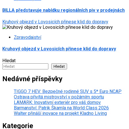
BILLA představuje nabídku regionálních piv v prodejnách
Kruhový objezd v Lovosicích přinese klid do dopravy
Zpravodajství
Kruhový objezd v Lovosicích přinese klid do dopravy
Hledat
Hledat
Nedávné příspěvky
TIGGO 7 HEV: Bezpečné rodinné SUV s 5* Euro NCAP
Ostrava přivítá mistrovství v požárním sportu
LAMARK: Inovativní exteriér pro váš domov
Barmanství: Patrik Škamla na World Class 2026
Walter přináší inovace na projekt Kladno Living
Kategorie