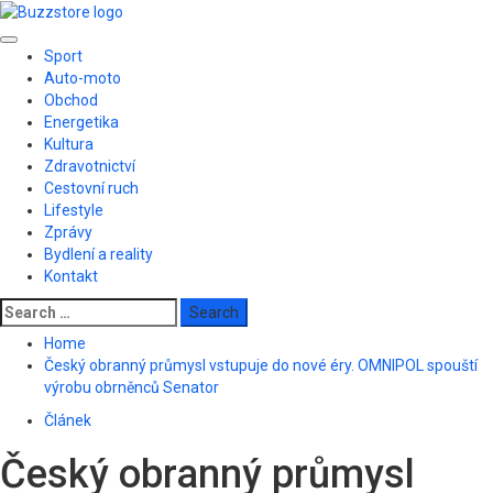
Skip
to
Primary
content
Sport
Menu
Auto-moto
Obchod
Energetika
Kultura
Zdravotnictví
Cestovní ruch
Lifestyle
Zprávy
Bydlení a reality
Kontakt
Search
for:
Home
Český obranný průmysl vstupuje do nové éry. OMNIPOL spouští
výrobu obrněnců Senator
Článek
Český obranný průmysl