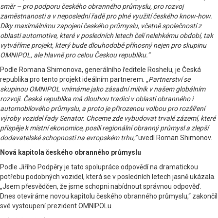
směr – pro podporu českého obranného průmyslu, pro rozvoj
zaměstnanosti a v neposlední řadě pro plné využití českého know-how.
Díky maximálnímu zapojení českého průmyslu, včetně společností z
oblasti automotive, které v posledních letech čelí nelehkému období, tak
vytváříme projekt, který bude dlouhodobě přínosný nejen pro skupinu
OMNIPOL, ale hlavně pro celou Českou republiku.“
Podle Romana Shimonova, generálního ředitele Roshelu, je Česká
republika pro tento projekt ideálním partnerem.
„Partnerství se
skupinou OMNIPOL vnímáme jako zásadní milník v našem globálním
rozvoji. Česká republika má dlouhou tradici v oblasti obranného i
automobilového průmyslu, a proto je přirozenou volbou pro rozšíření
výroby vozidel řady Senator. Chceme zde vybudovat trvalé zázemí, které
přispěje k místní ekonomice, posílí regionální obranný průmysl a zlepší
dodavatelské schopnosti na evropském trhu,“
uvedl Roman Shimonov.
Nová kapitola českého obranného průmyslu
Podle Jiřího Podpěry je tato spolupráce odpovědí na dramatickou
potřebu podobných vozidel, která se v posledních letech jasně ukázala.
„Jsem přesvědčen, že jsme schopni nabídnout správnou odpověď.
Dnes otevíráme novou kapitolu českého obranného průmyslu,“ zakončil
své vystoupení prezident OMNIPOLu.