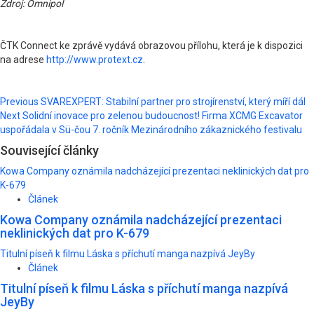
Zdroj: Omnipol
ČTK Connect ke zprávě vydává obrazovou přílohu, která je k dispozici
na adrese
http://www.protext.cz
.
Post
Previous
SVAREXPERT: Stabilní partner pro strojírenství, který míří dál
Next
Solidní inovace pro zelenou budoucnost! Firma XCMG Excavator
navigation
uspořádala v Sü-čou 7. ročník Mezinárodního zákaznického festivalu
Související články
Kowa Company oznámila nadcházející prezentaci neklinických dat pro
K-679
Článek
Kowa Company oznámila nadcházející prezentaci
neklinických dat pro K-679
Titulní píseň k filmu Láska s příchutí manga nazpívá JeyBy
Článek
Titulní píseň k filmu Láska s příchutí manga nazpívá
JeyBy