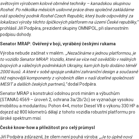
světovým výrobcem kolové obrněné techniky – kanadskou skupinou
Roshel. Po několika měsících usilovné práce dnes společně zakládáme
náš společný podnik Roshel Czech Republic, který bude odpovědný za
lokalizaci výroby těchto špičkových platforem na území České republiky,“
prohlásil Jiří Podpěra, prezident skupiny OMNIPOL, při slavnostním
podpisu dohody.
Senator MRAP: Ověřený v boji, vyráběný českými rukama
Výroba nebude začínat v malém
. „Nezačínáme s jednou platformou, je
to vozidlo Senator MRAP. Vozidlo, které se více než osvědčilo v reálných
bojových a válečných podmínkách Ukrajiny, kam jich bylo dodáno téměř
2000 kusů. A které v sobě spojuje unikátní zahraniční design a současně
též nejnovější komponenty z výrobních dílen v naší dceřiné společnosti
MESIT a dalších českých partnerů,“
dodal Podpěra.
Senator MRAP s konstrukcí odolnou proti minám a výbuchům
(STANAG 4569 – úroveň 2, ochrana 3a/2b/2c) se vyznačuje vysokou
mobilitou a modularitou. Pohon 4×4, motor Diesel V8 o výkonu 330 HP a
dojezd až 800 kilometrů dělají z tohoto vozidla robustní platformu pro
široké spektrum misí.
České know-how a příležitost pro celý průmysl
Jiří Podpěra zdůraznil, že cílem není pouhá výroba:
„Je to úplně nový